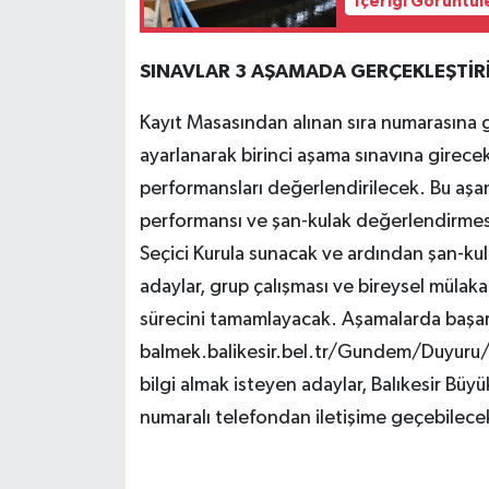
İçeriği Görüntül
SINAVLAR 3 AŞAMADA GERÇEKLEŞTİR
Kayıt Masasından alınan sıra numarasına gö
ayarlanarak birinci aşama sınavına girece
performansları değerlendirilecek. Bu aşa
performansı ve şan-kulak değerlendirmesi 
Seçici Kurula sunacak ve ardından şan-kul
adaylar, grup çalışması ve bireysel mülak
sürecini tamamlayacak. Aşamalarda başarı
balmek.balikesir.bel.tr/Gundem/Duyuru/ 
bilgi almak isteyen adaylar, Balıkesir Bü
numaralı telefondan iletişime geçebilece