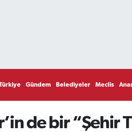
Türkiye
Gündem
Belediyeler
Meclis
Ana
r’in de bir “Şehir 