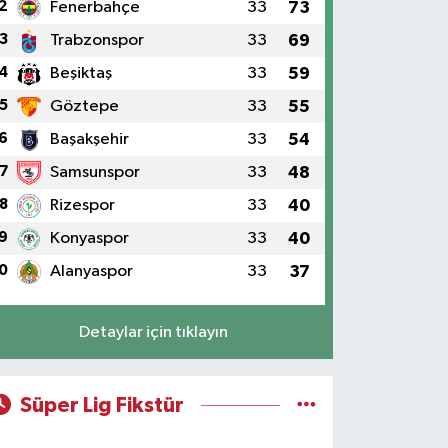
2
Fenerbahçe
33
73
3
Trabzonspor
33
69
4
Beşiktaş
33
59
5
Göztepe
33
55
6
Başakşehir
33
54
7
Samsunspor
33
48
8
Rizespor
33
40
9
Konyaspor
33
40
0
Alanyaspor
33
37
Detaylar için tıklayın
Süper Lig Fikstür