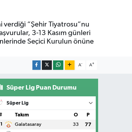
i verdiği “Şehir Tiyatrosu”nu
başvurular, 3-13 Kasım günleri
nlerinde Seçici Kurulun önüne
-
+
A
A
Süper Lig Puan Durumu
Süper Lig
#
Takım
O
P
1
Galatasaray
33
77