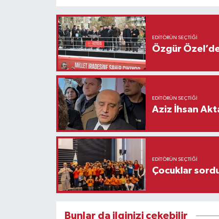
EDITÖRÜN SEÇTIĞI
Özgür Özel’den
EDITÖRÜN SEÇTIĞI
Aziz İhsan Akt
EDITÖRÜN SEÇTIĞI
Çocuklar sordu
Bunlar da ilginizi çekebilir