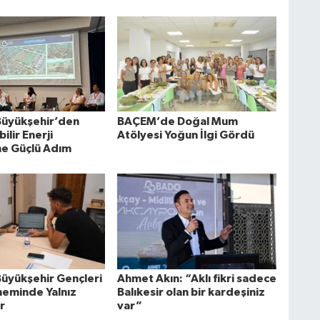
 Büyükşehir’den
BAÇEM’de Doğal Mum
ilir Enerji
Atölyesi Yoğun İlgi Gördü
e Güçlü Adım
Büyükşehir Gençleri
Ahmet Akın: “Aklı fikri sadece
neminde Yalnız
Balıkesir olan bir kardeşiniz
r
var”