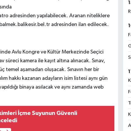
1
asında
R
tro adresinden yapılabilecek. Aranan niteliklere
almek.balikesir.bel.tr adresinden ilan edilecek.
1
F
G
erinde Avlu Kongre ve Kültür Merkezinde Seçici
S
 süreci kamera ile kayıt altına alınacak. Sınav,
 üç temel aşamadan oluşacak. Sınavın her bir
1
lım hakkı kazanan adayların isim listesi aynı gün
K
yapıldığı binaya asılacak ve aynı zamanda web
F
T
imleri İçme Suyunun Güvenli
K
nceledi
A