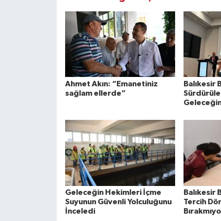
Ahmet Akın: “Emanetiniz
Balıkesir
sağlam ellerde”
Sürdürüleb
Geleceğin
Geleceğin Hekimleri İçme
Balıkesir 
Suyunun Güvenli Yolculuğunu
Tercih Dö
İnceledi
Bırakmıyo