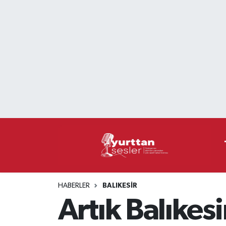
Nöbetçi Eczaneler
Hava Durumu
Namaz Vakitleri
Trafik Durumu
Süper Lig Puan Durumu ve Fikstür
Tüm Manşetler
HABERLER
BALIKESIR
Son Dakika Haberleri
Artık Balıkesi
Haber Arşivi