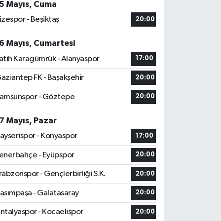
5 Mayıs, Cuma
izespor - Beşiktaş
20:00
6 Mayıs, Cumartesi
atih Karagümrük - Alanyaspor
17:00
aziantep FK - Başakşehir
20:00
amsunspor - Göztepe
20:00
7 Mayıs, Pazar
ayserispor - Konyaspor
17:00
enerbahçe - Eyüpspor
20:00
rabzonspor - Gençlerbirliği S.K.
20:00
asımpaşa - Galatasaray
20:00
ntalyaspor - Kocaelispor
20:00