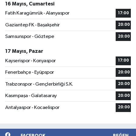
16 Mayıs, Cumartesi
Fatih Karagümrük - Alanyaspor
17:00
Gaziantep FK - Başakşehir
20:00
Samsunspor - Göztepe
20:00
17 Mayıs, Pazar
Kayserispor - Konyaspor
17:00
Fenerbahçe - Eyüpspor
20:00
Trabzonspor - Gençlerbirliği S.K.
20:00
Kasımpaşa - Galatasaray
20:00
Antalyaspor - Kocaelispor
20:00
FACEBOOK
BEĞEN