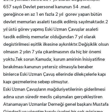
657 sayılı Devlet personel kanunun 54 .mad.
gereğince en az 1 en fazla 2 yıl gorev yapan bütün
devlet memurları asaleti tasdik edilmiş sayılmaktadır.2
yıl üstü görev yapmış Eski Uzman Çavuşlar asaleti
tasdik edilmiş memurlar olduğundan 7 yıl olarak
degistirilmesi eşitlik ilkesine aykırılıktır.Değişiklik olsun
olmasın 2 yılın 7 yıla çıkarılmasının da hiç bir önemi
yoktu.Tek sorun Kamuda; kurum amirinin İnisiyatifine
bırakılması kanunun yetersiz olmasıyla beraber
binlerce Eski Uzman Çavuş ellerinde dilekçelerle kapı
kapı gezmelerine sebep olmuştur.
Eski Uzman Çavuşların mağduriyetilerinin giderilmesi
adına uzun süredir meclis çalışmaları gerçekleştiren
Atanamayan Uzmanlar Derneği genel başkanı Mustafa
Gündeşli ve yönetim kurulu üyeleri bir çok görüşme