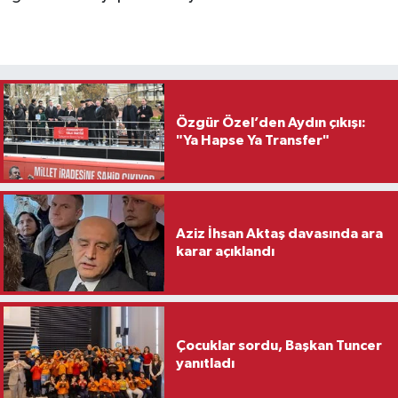
Özgür Özel’den Aydın çıkışı:
"Ya Hapse Ya Transfer"
Aziz İhsan Aktaş davasında ara
karar açıklandı
Çocuklar sordu, Başkan Tuncer
yanıtladı