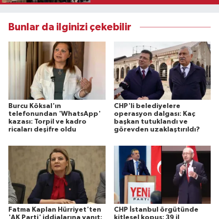
Bunlar da ilginizi çekebilir
Burcu Köksal'ın
CHP'li belediyelere
telefonundan 'WhatsApp'
operasyon dalgası: Kaç
kazası: Torpil ve kadro
başkan tutuklandı ve
ricaları deşifre oldu
görevden uzaklaştırıldı?
Fatma Kaplan Hürriyet'ten
CHP İstanbul örgütünde
'AK Parti' iddialarına yanıt:
kitlesel kopuş: 39 il