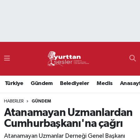
Nöbetçi Eczaneler
Hava Durumu
Namaz Vakitleri
Trafik Durumu
Türkiye
Gündem
Belediyeler
Meclis
Anasay
Süper Lig Puan Durumu ve Fikstür
HABERLER
GÜNDEM
Tüm Manşetler
Atanamayan Uzmanlardan
Son Dakika Haberleri
Cumhurbaşkanı'na çağrı
Haber Arşivi
Atanamayan Uzmanlar Derneği Genel Başkanı