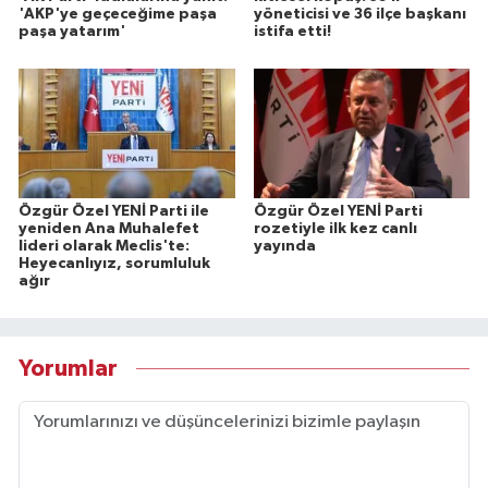
'AKP'ye geçeceğime paşa
yöneticisi ve 36 ilçe başkanı
paşa yatarım'
istifa etti!
Özgür Özel YENİ Parti ile
Özgür Özel YENİ Parti
yeniden Ana Muhalefet
rozetiyle ilk kez canlı
lideri olarak Meclis'te:
yayında
Heyecanlıyız, sorumluluk
ağır
Yorumlar