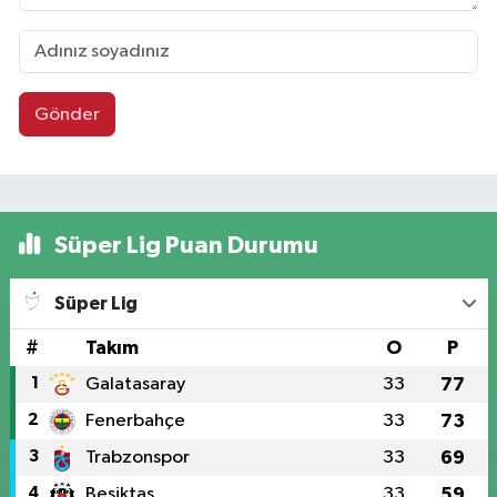
Gönder
Süper Lig Puan Durumu
Süper Lig
#
Takım
O
P
1
Galatasaray
33
77
2
Fenerbahçe
33
73
3
Trabzonspor
33
69
4
Beşiktaş
33
59