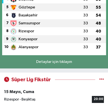
5
Göztepe
33
55
6
Başakşehir
33
54
7
Samsunspor
33
48
8
Rizespor
33
40
9
Konyaspor
33
40
10
Alanyaspor
33
37
Detaylar için tıklayın
Süper Lig Fikstür
15 Mayıs, Cuma
Rizespor - Beşiktaş
20:00