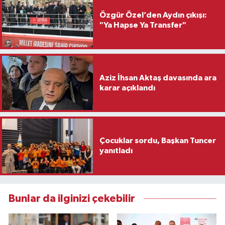
Özgür Özel’den Aydın çıkışı:
"Ya Hapse Ya Transfer"
Aziz İhsan Aktaş davasında ara
karar açıklandı
Çocuklar sordu, Başkan Tuncer
yanıtladı
Bunlar da ilginizi çekebilir