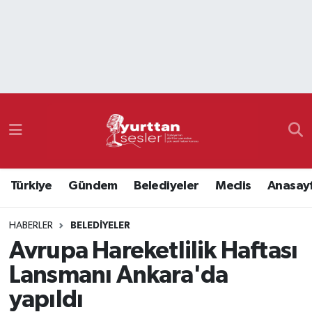
Nöbetçi Eczaneler
Hava Durumu
Namaz Vakitleri
Trafik Durumu
Türkiye
Gündem
Belediyeler
Meclis
Anasay
Süper Lig Puan Durumu ve Fikstür
HABERLER
BELEDIYELER
Tüm Manşetler
Avrupa Hareketlilik Haftası
Son Dakika Haberleri
Lansmanı Ankara'da
yapıldı
Haber Arşivi