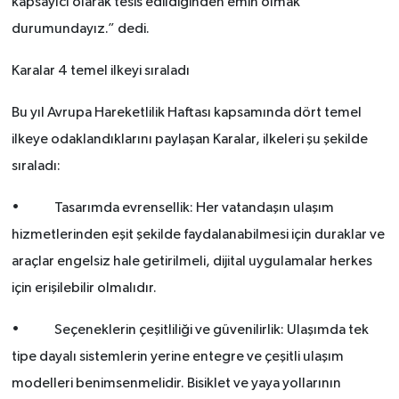
kapsayıcı olarak tesis edildiğinden emin olmak
durumundayız.” dedi.
Karalar 4 temel ilkeyi sıraladı
Bu yıl Avrupa Hareketlilik Haftası kapsamında dört temel
ilkeye odaklandıklarını paylaşan Karalar, ilkeleri şu şekilde
sıraladı:
• Tasarımda evrensellik: Her vatandaşın ulaşım
hizmetlerinden eşit şekilde faydalanabilmesi için duraklar ve
araçlar engelsiz hale getirilmeli, dijital uygulamalar herkes
için erişilebilir olmalıdır.
• Seçeneklerin çeşitliliği ve güvenilirlik: Ulaşımda tek
tipe dayalı sistemlerin yerine entegre ve çeşitli ulaşım
modelleri benimsenmelidir. Bisiklet ve yaya yollarının