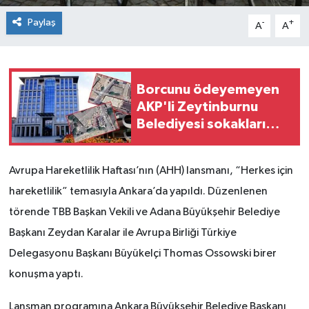
Paylaş
-
+
A
A
Borcunu ödeyemeyen
AKP'li Zeytinburnu
Belediyesi sokakları
satıyor!
Avrupa Hareketlilik Haftası’nın (AHH) lansmanı, “Herkes için
hareketlilik” temasıyla Ankara’da yapıldı. Düzenlenen
törende TBB Başkan Vekili ve Adana Büyükşehir Belediye
Başkanı Zeydan Karalar ile Avrupa Birliği Türkiye
Delegasyonu Başkanı Büyükelçi Thomas Ossowski birer
konuşma yaptı.
Lansman programına Ankara Büyükşehir Belediye Başkanı