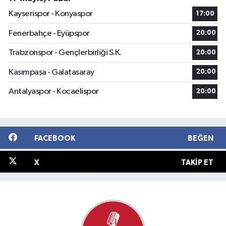
Kayserispor - Konyaspor
17:00
Fenerbahçe - Eyüpspor
20:00
Trabzonspor - Gençlerbirliği S.K.
20:00
Kasımpaşa - Galatasaray
20:00
Antalyaspor - Kocaelispor
20:00
FACEBOOK
BEĞEN
X
TAKIP ET