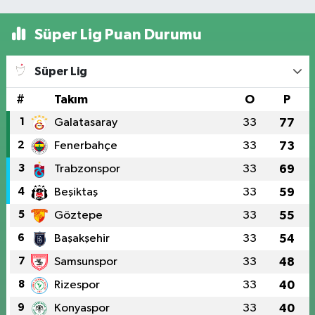
Süper Lig Puan Durumu
Süper Lig
#
Takım
O
P
1
Galatasaray
33
77
2
Fenerbahçe
33
73
3
Trabzonspor
33
69
4
Beşiktaş
33
59
5
Göztepe
33
55
6
Başakşehir
33
54
7
Samsunspor
33
48
8
Rizespor
33
40
9
Konyaspor
33
40