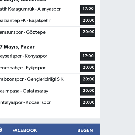
atih Karagümrük - Alanyaspor
17:00
aziantep FK - Başakşehir
20:00
amsunspor - Göztepe
20:00
7 Mayıs, Pazar
ayserispor - Konyaspor
17:00
enerbahçe - Eyüpspor
20:00
rabzonspor - Gençlerbirliği S.K.
20:00
asımpaşa - Galatasaray
20:00
ntalyaspor - Kocaelispor
20:00
FACEBOOK
BEĞEN