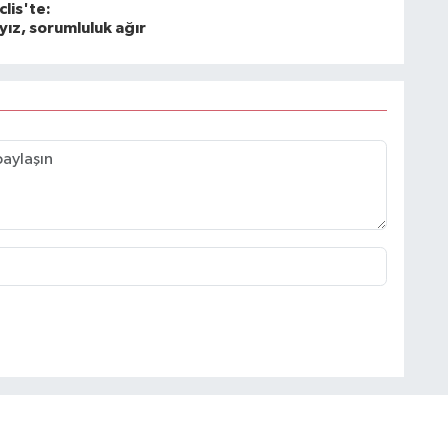
lis'te:
yız, sorumluluk ağır