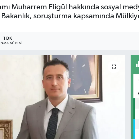
kamı Muharrem Eligül hakkında sosyal med
 Bakanlık, soruşturma kapsamında Mülkiye 
1 DK
NMA SÜRESI