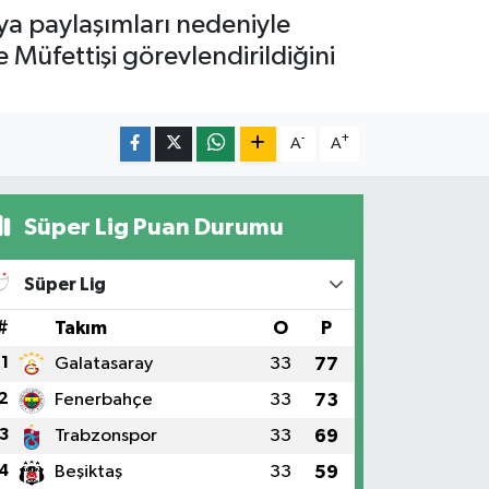
ya paylaşımları nedeniyle
Müfettişi görevlendirildiğini
-
+
A
A
Süper Lig Puan Durumu
Süper Lig
#
Takım
O
P
1
Galatasaray
33
77
2
Fenerbahçe
33
73
3
Trabzonspor
33
69
4
Beşiktaş
33
59