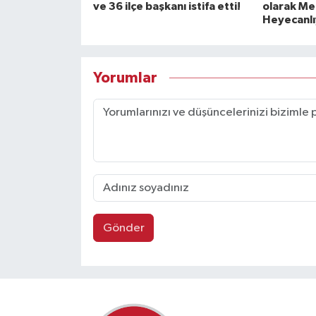
ve 36 ilçe başkanı istifa etti!
olarak Mec
Heyecanlı
Yorumlar
Gönder