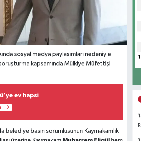
ında sosyal medya paylaşımları nedeniyle
1
ı, soruşturma kapsamında Mülkiye Müfettişi
ü'ye ev hapsi
e
1
R
nda belediye basın sorumlusunun Kaymakamlık
ddiası üzerine Kaymakam
Muharrem Eligül
hem
1