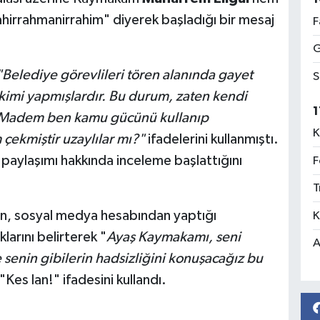
hirrahmanirrahim" diyerek başladığı bir mesaj
F
G
"Belediye görevlileri tören alanında gayet
S
ekimi yapmışlardır. Bu durum, zaten kendi
1
. Madem ben kamu gücünü kullanıp
K
 çekmiştir uzaylılar mı?"
ifadelerini kullanmıştı.
 paylaşımı hakkında inceleme başlattığını
F
T
n, sosyal medya hesabından yaptığı
K
arını belirterek "
Ayaş Kaymakamı, seni
A
enin gibilerin hadsizliğini konuşacağız bu
Kes lan!" ifadesini kullandı.