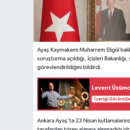
Ayaş Kaymakamı Muharrem Eligül hakk
soruşturma açıldığı. İçişleri Bakanlığ
görevlendirildiğini bildirdi.
Levent Üzümc
İçeriği Görüntül
Ankara Ayaş’ta 23 Nisan kutlamaları
tarafından tören alanına alınmadığı i