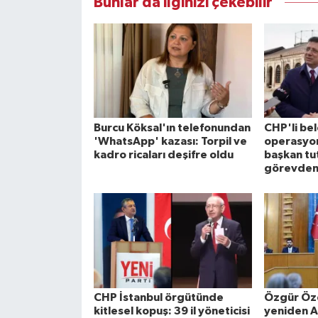
Bunlar da ilginizi çekebilir
Burcu Köksal'ın telefonundan
CHP'li be
'WhatsApp' kazası: Torpil ve
operasyon
kadro ricaları deşifre oldu
başkan tu
görevden 
CHP İstanbul örgütünde
Özgür Özel
kitlesel kopuş: 39 il yöneticisi
yeniden A