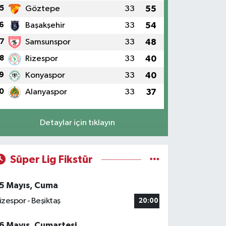
5
Göztepe
33
55
6
Başakşehir
33
54
7
Samsunspor
33
48
8
Rizespor
33
40
9
Konyaspor
33
40
0
Alanyaspor
33
37
Detaylar için tıklayın
Süper Lig Fikstür
5 Mayıs, Cuma
izespor - Beşiktaş
20:00
6 Mayıs, Cumartesi