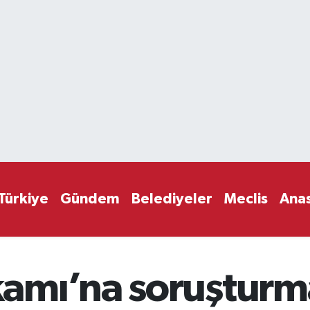
Türkiye
Gündem
Belediyeler
Meclis
Ana
mı’na soruşturma