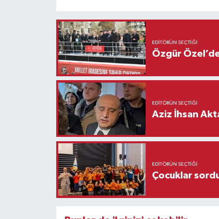
EDITÖRÜN SEÇTIĞI
Özgür Özel’den
EDITÖRÜN SEÇTIĞI
Aziz İhsan Akt
EDITÖRÜN SEÇTIĞI
Çocuklar sordu