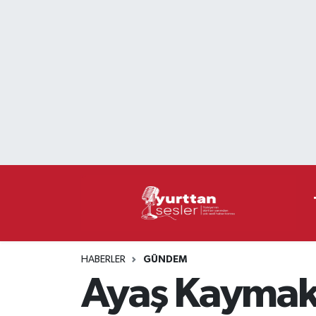
Nöbetçi Eczaneler
Hava Durumu
Namaz Vakitleri
Trafik Durumu
Süper Lig Puan Durumu ve Fikstür
Tüm Manşetler
HABERLER
GÜNDEM
Son Dakika Haberleri
Ayaş Kaymaka
Haber Arşivi