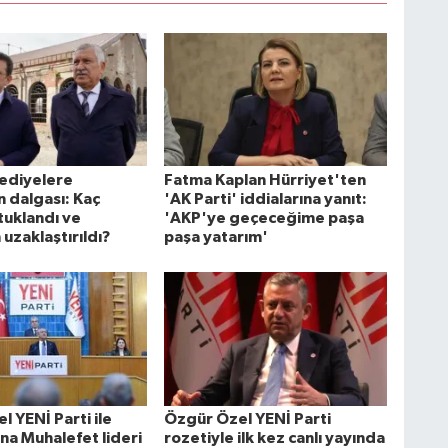
lediyelere
Fatma Kaplan Hürriyet'ten
 dalgası: Kaç
'AK Parti' iddialarına yanıt:
tuklandı ve
'AKP'ye geçeceğime paşa
uzaklaştırıldı?
paşa yatarım'
 YENİ Parti ile
Özgür Özel YENİ Parti
na Muhalefet lideri
rozetiyle ilk kez canlı yayında