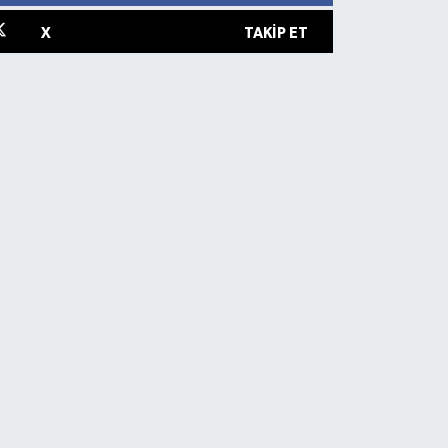
X
TAKIP ET