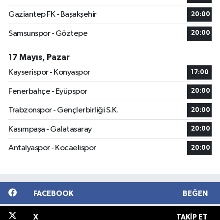
Gaziantep FK - Başakşehir
20:00
Samsunspor - Göztepe
20:00
17 Mayıs, Pazar
Kayserispor - Konyaspor
17:00
Fenerbahçe - Eyüpspor
20:00
Trabzonspor - Gençlerbirliği S.K.
20:00
Kasımpaşa - Galatasaray
20:00
Antalyaspor - Kocaelispor
20:00
FACEBOOK
BEĞEN
X
TAKIP ET