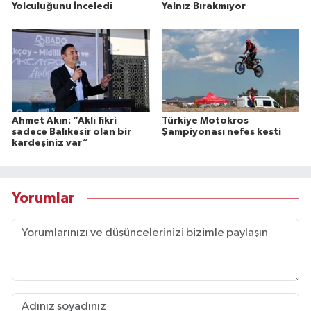
Yolculuğunu İnceledi
Yalnız Bırakmıyor
Ahmet Akın: “Aklı fikri
Türkiye Motokros
sadece Balıkesir olan bir
Şampiyonası nefes kesti
kardeşiniz var”
Yorumlar