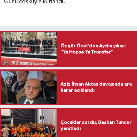
Günü coşkuyla kutlandı.
Özgür Özel’den Aydın çıkışı:
"Ya Hapse Ya Transfer"
Aziz İhsan Aktaş davasında ara
karar açıklandı
Çocuklar sordu, Başkan Tuncer
yanıtladı