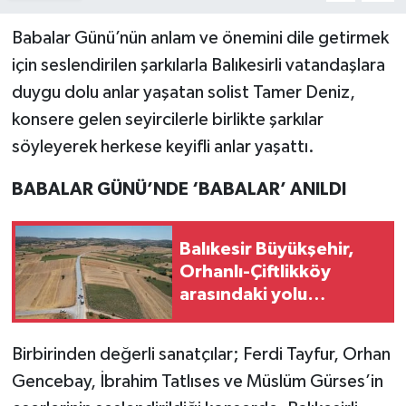
Babalar Günü’nün anlam ve önemini dile getirmek
için seslendirilen şarkılarla Balıkesirli vatandaşlara
duygu dolu anlar yaşatan solist Tamer Deniz,
konsere gelen seyircilerle birlikte şarkılar
söyleyerek herkese keyifli anlar yaşattı.
BABALAR GÜNÜ’NDE ‘BABALAR’ ANILDI
Balıkesir Büyükşehir,
Orhanlı-Çiftlikköy
arasındaki yolu
iyileştirdi
Birbirinden değerli sanatçılar; Ferdi Tayfur, Orhan
Gencebay, İbrahim Tatlıses ve Müslüm Gürses’in