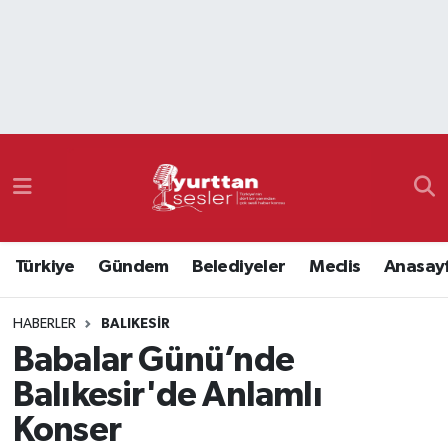
Nöbetçi Eczaneler
Hava Durumu
Namaz Vakitleri
Trafik Durumu
Türkiye
Gündem
Belediyeler
Meclis
Anasay
Süper Lig Puan Durumu ve Fikstür
HABERLER
BALIKESIR
Tüm Manşetler
Babalar Günü’nde
Son Dakika Haberleri
Balıkesir'de Anlamlı
Konser
Haber Arşivi