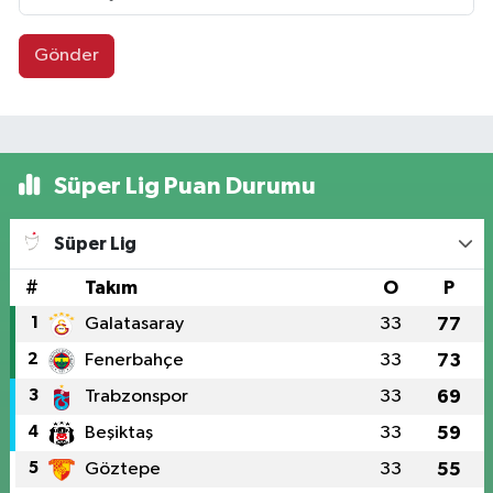
Gönder
Süper Lig Puan Durumu
Süper Lig
#
Takım
O
P
1
Galatasaray
33
77
2
Fenerbahçe
33
73
3
Trabzonspor
33
69
4
Beşiktaş
33
59
5
Göztepe
33
55