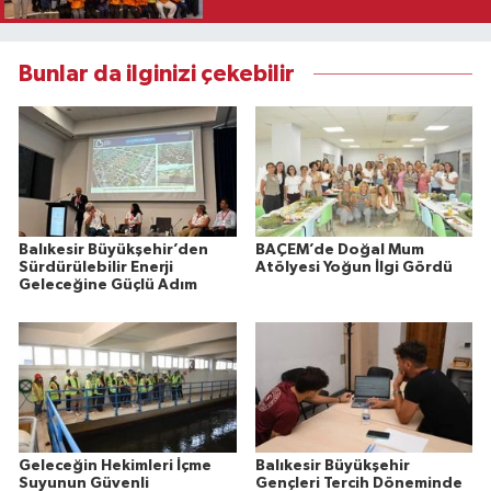
Bunlar da ilginizi çekebilir
Balıkesir Büyükşehir’den
BAÇEM’de Doğal Mum
Sürdürülebilir Enerji
Atölyesi Yoğun İlgi Gördü
Geleceğine Güçlü Adım
Geleceğin Hekimleri İçme
Balıkesir Büyükşehir
Suyunun Güvenli
Gençleri Tercih Döneminde