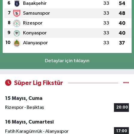
6
Başakşehir
33
54
7
Samsunspor
33
48
8
Rizespor
33
40
9
Konyaspor
33
40
10
Alanyaspor
33
37
Detaylar için tıklayın
Süper Lig Fikstür
15 Mayıs, Cuma
Rizespor - Beşiktaş
20:00
16 Mayıs, Cumartesi
Fatih Karagümrük - Alanyaspor
17:00