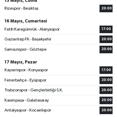
15 Mayıs, Cuma
Rizespor - Beşiktaş
20:00
16 Mayıs, Cumartesi
Fatih Karagümrük - Alanyaspor
17:00
Gaziantep FK - Başakşehir
20:00
Samsunspor - Göztepe
20:00
17 Mayıs, Pazar
Kayserispor - Konyaspor
17:00
Fenerbahçe - Eyüpspor
20:00
Trabzonspor - Gençlerbirliği S.K.
20:00
Kasımpaşa - Galatasaray
20:00
Antalyaspor - Kocaelispor
20:00