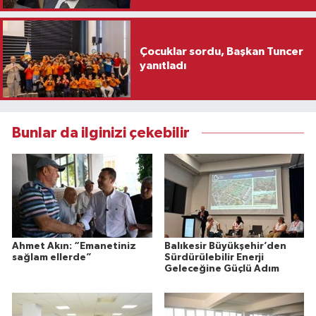
Çocuklar sordu, Başkan Tuncer
yanıtladı
Bunlar da ilginizi çekebilir
Ahmet Akın: “Emanetiniz
Balıkesir Büyükşehir’den
sağlam ellerde”
Sürdürülebilir Enerji
Geleceğine Güçlü Adım