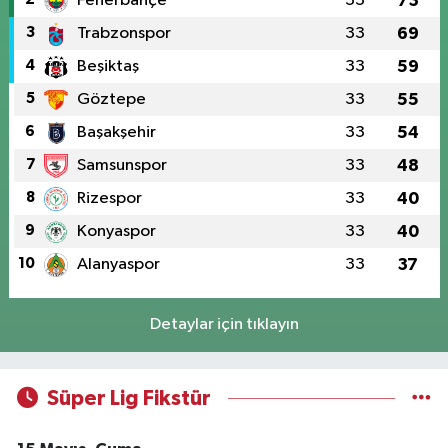
Fenerbahçe
33
73
3
Trabzonspor
33
69
4
Beşiktaş
33
59
5
Göztepe
33
55
6
Başakşehir
33
54
7
Samsunspor
33
48
8
Rizespor
33
40
9
Konyaspor
33
40
10
Alanyaspor
33
37
Detaylar için tıklayın
Süper Lig Fikstür