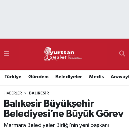
Nöbetçi Eczaneler
Hava Durumu
Namaz Vakitleri
Trafik Durumu
Türkiye
Gündem
Belediyeler
Meclis
Anasay
Süper Lig Puan Durumu ve Fikstür
HABERLER
BALIKESIR
Tüm Manşetler
Balıkesir Büyükşehir
Son Dakika Haberleri
Belediyesi’ne Büyük Görev
Haber Arşivi
Marmara Belediyeler Birliği’nin yeni başkanı