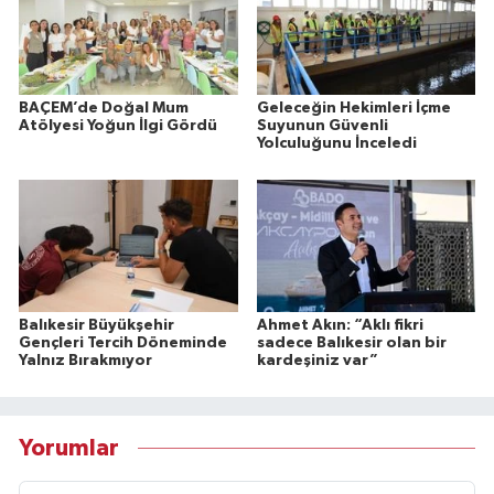
BAÇEM’de Doğal Mum
Geleceğin Hekimleri İçme
Atölyesi Yoğun İlgi Gördü
Suyunun Güvenli
Yolculuğunu İnceledi
Balıkesir Büyükşehir
Ahmet Akın: “Aklı fikri
Gençleri Tercih Döneminde
sadece Balıkesir olan bir
Yalnız Bırakmıyor
kardeşiniz var”
Yorumlar