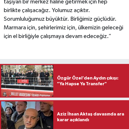
taşıyan bir merkez haline getirmek için hep
birlikte çalışacağız. Yolumuz açıktır.
Sorumluluğumuz büyüktür. Birliğimiz güçlüdür.
Marmara için, şehirlerimiz için, ülkemizin geleceği
için el birliğiyle çalışmaya devam edeceğiz.”
Özgür Özel’den Aydın çıkışı:
"Ya Hapse Ya Transfer"
Aziz İhsan Aktaş davasında ara
karar açıklandı