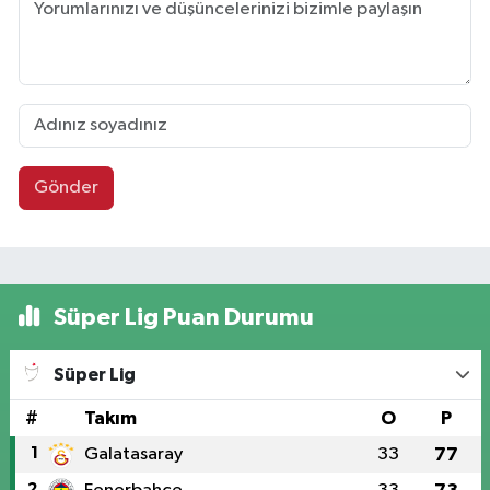
Gönder
Süper Lig Puan Durumu
Süper Lig
#
Takım
O
P
1
Galatasaray
33
77
2