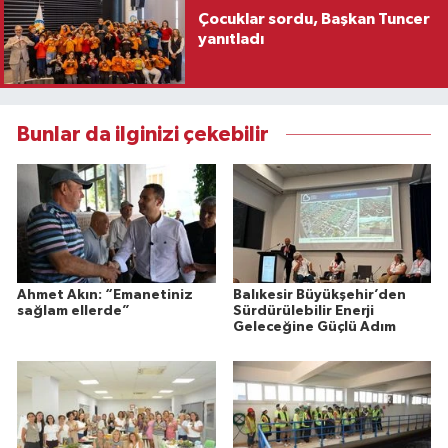
Çocuklar sordu, Başkan Tuncer
yanıtladı
Bunlar da ilginizi çekebilir
Ahmet Akın: “Emanetiniz
Balıkesir Büyükşehir’den
sağlam ellerde”
Sürdürülebilir Enerji
Geleceğine Güçlü Adım