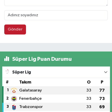
Gönder
Süper Lig Puan Durumu
Süper Lig
#
Takım
O
P
1
Galatasaray
33
77
2
Fenerbahçe
33
73
3
Trabzonspor
33
69