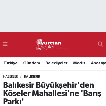
Nöbetçi Eczaneler
Hava Durumu
Namaz Vakitleri
Trafik Durumu
Türkiye
Gündem
Belediyeler
Meclis
Anasay
Süper Lig Puan Durumu ve Fikstür
HABERLER
BALIKESIR
Tüm Manşetler
Balıkesir Büyükşehir'den
Son Dakika Haberleri
Köseler Mahallesi'ne 'Barış
Parkı'
Haber Arşivi