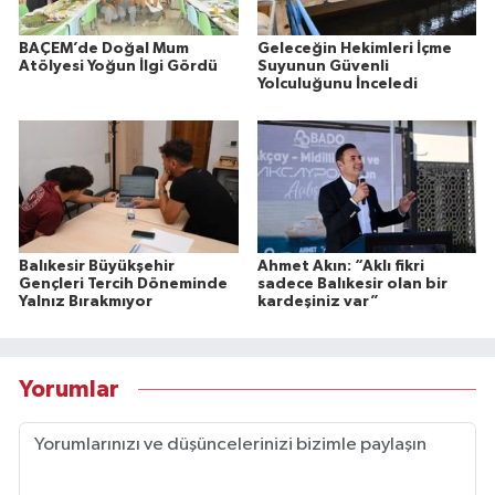
BAÇEM’de Doğal Mum
Geleceğin Hekimleri İçme
Atölyesi Yoğun İlgi Gördü
Suyunun Güvenli
Yolculuğunu İnceledi
Balıkesir Büyükşehir
Ahmet Akın: “Aklı fikri
Gençleri Tercih Döneminde
sadece Balıkesir olan bir
Yalnız Bırakmıyor
kardeşiniz var”
Yorumlar