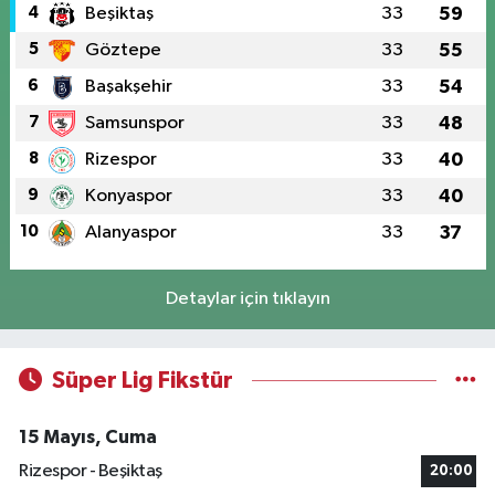
4
Beşiktaş
33
59
5
Göztepe
33
55
6
Başakşehir
33
54
7
Samsunspor
33
48
8
Rizespor
33
40
9
Konyaspor
33
40
10
Alanyaspor
33
37
Detaylar için tıklayın
Süper Lig Fikstür
15 Mayıs, Cuma
Rizespor - Beşiktaş
20:00