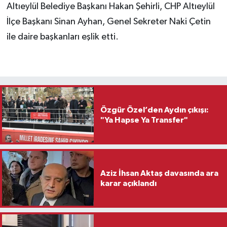
Altıeylül Belediye Başkanı Hakan Şehirli, CHP Altıeylül
İlçe Başkanı Sinan Ayhan, Genel Sekreter Naki Çetin
ile daire başkanları eşlik etti.
Özgür Özel’den Aydın çıkışı:
"Ya Hapse Ya Transfer"
Aziz İhsan Aktaş davasında ara
karar açıklandı