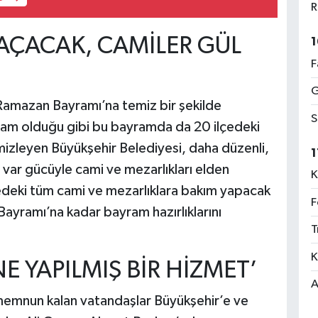
R
 AÇACAK, CAMİLER GÜL
1
F
G
Ramazan Bayramı’na temiz bir şekilde
S
ayram olduğu gibi bu bayramda da 20 ilçedeki
mizleyen Büyükşehir Belediyesi, daha düzenli,
1
n var gücüyle cami ve mezarlıkları elden
K
ilçedeki tüm cami ve mezarlıklara bakım yapacak
F
ayramı’na kadar bayram hazırlıklarını
T
K
 YAPILMIŞ BİR HİZMET’
A
memnun kalan vatandaşlar Büyükşehir’e ve