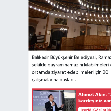
Balıkesir Büyükşehir Belediyesi, Rama
şekilde bayram namazını kılabilmeleri 
ortamda ziyaret edebilmeleri için 20 i
çalışmalarına başladı.
Ahmet Akın: “A
kardeşiniz va
İçeriği Görüntül