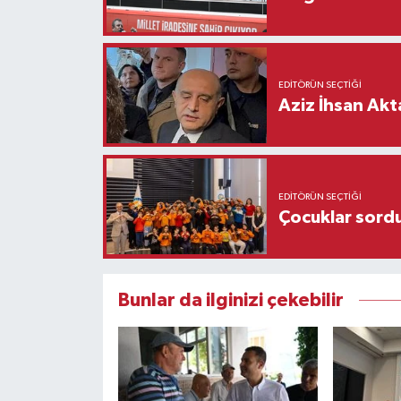
EDITÖRÜN SEÇTIĞI
Aziz İhsan Akt
EDITÖRÜN SEÇTIĞI
Çocuklar sordu
Bunlar da ilginizi çekebilir