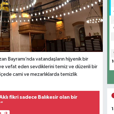
zan Bayramı’nda vatandaşların hijyenik bir
1
ve vefat eden sevdiklerini temiz ve düzenli bir
lçede cami ve mezarlıklarda temizlik
klı fikri sadece Balıkesir olan bir
r”
1
e