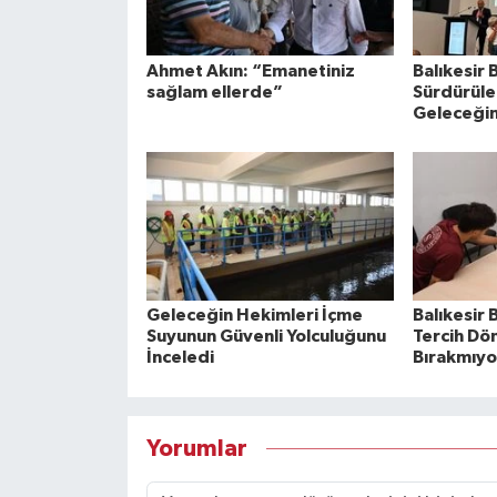
Ahmet Akın: “Emanetiniz
Balıkesir
sağlam ellerde”
Sürdürüleb
Geleceğin
Geleceğin Hekimleri İçme
Balıkesir 
Suyunun Güvenli Yolculuğunu
Tercih Dö
İnceledi
Bırakmıyo
Yorumlar