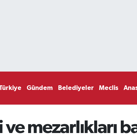
Türkiye
Gündem
Belediyeler
Meclis
Ana
i ve mezarlıkları 