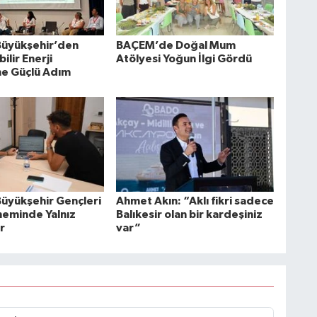
 Büyükşehir’den
BAÇEM’de Doğal Mum
ilir Enerji
Atölyesi Yoğun İlgi Gördü
e Güçlü Adım
Büyükşehir Gençleri
Ahmet Akın: “Aklı fikri sadece
neminde Yalnız
Balıkesir olan bir kardeşiniz
r
var”