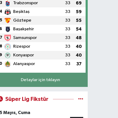
3
Trabzonspor
33
69
4
Beşiktaş
33
59
5
Göztepe
33
55
6
Başakşehir
33
54
7
Samsunspor
33
48
8
Rizespor
33
40
9
Konyaspor
33
40
0
Alanyaspor
33
37
Detaylar için tıklayın
Süper Lig Fikstür
5 Mayıs, Cuma