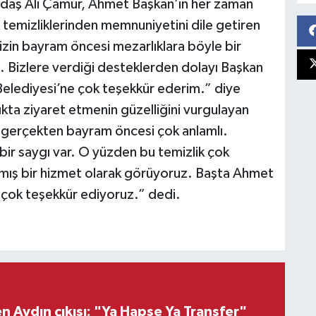
ndaş Ali Çamur, Ahmet Başkan’ın her zaman
 temizliklerinden memnuniyetini dile getiren
in bayram öncesi mezarlıklara böyle bir
izlere verdiği desteklerden dolayı Başkan
Belediyesi’ne çok teşekkür ederim.” diye
ıkta ziyaret etmenin güzelliğini vurgulayan
gerçekten bayram öncesi çok anlamlı.
bir saygı var. O yüzden bu temizlik çok
mış bir hizmet olarak görüyoruz. Başta Ahmet
çok teşekkür ediyoruz.” dedi.
 Aydın çıkışı: "Ya Hapse Ya Transfer"