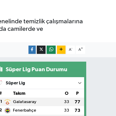
enelinde temizlik çalışmalarına
nda camilerde ve
-
+
A
A
Süper Lig Puan Durumu
Süper Lig
#
Takım
O
P
1
Galatasaray
33
77
2
Fenerbahçe
33
73