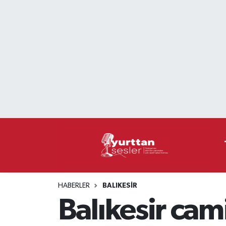
Nöbetçi Eczaneler
Hava Durumu
Namaz Vakitleri
Trafik Durumu
Süper Lig Puan Durumu ve Fikstür
Tüm Manşetler
HABERLER
BALIKESIR
Son Dakika Haberleri
Balıkesir cam
Haber Arşivi