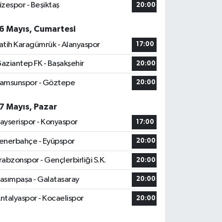
izespor - Beşiktaş
20:00
6 Mayıs, Cumartesi
atih Karagümrük - Alanyaspor
17:00
aziantep FK - Başakşehir
20:00
amsunspor - Göztepe
20:00
7 Mayıs, Pazar
ayserispor - Konyaspor
17:00
enerbahçe - Eyüpspor
20:00
rabzonspor - Gençlerbirliği S.K.
20:00
asımpaşa - Galatasaray
20:00
ntalyaspor - Kocaelispor
20:00