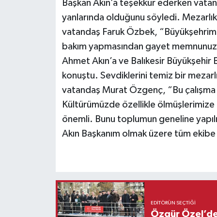
Başkan Akın’a teşekkür ederken vata
yanlarında olduğunu söyledi. Mezarlık
vatandaş Faruk Özbek, “Büyükşehrimiz
bakım yapmasından gayet memnunuz. B
Ahmet Akın’a ve Balıkesir Büyükşehir 
konuştu. Sevdiklerini temiz bir mezarl
vatandaş Murat Özgenç, “Bu çalışma 
Kültürümüzde özellikle ölmüşlerimize 
önemli. Bunu toplumun geneline yapıl
Akın Başkanım olmak üzere tüm ekibe 
EDITÖRÜN SEÇTIĞI
Özgür Özel’den