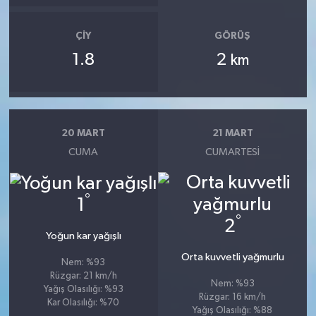
ÇIY
GÖRÜŞ
1.8
2
km
20 MART
21 MART
CUMA
CUMARTESI
°
1
°
2
Yoğun kar yağışlı
Orta kuvvetli yağmurlu
Nem: %93
Rüzgar: 21 km/h
Nem: %93
Yağış Olasılığı: %93
Rüzgar: 16 km/h
Kar Olasılığı: %70
Yağış Olasılığı: %88