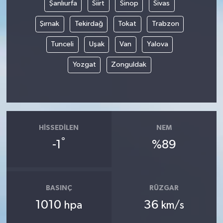
Şanlıurfa
Siirt
Sinop
Sivas
Şırnak
Tekirdağ
Tokat
Trabzon
Tunceli
Uşak
Van
Yalova
Yozgat
Zonguldak
HISSEDILEN
NEM
°
-1
%89
BASINÇ
RÜZGAR
1010
36
hpa
km/s