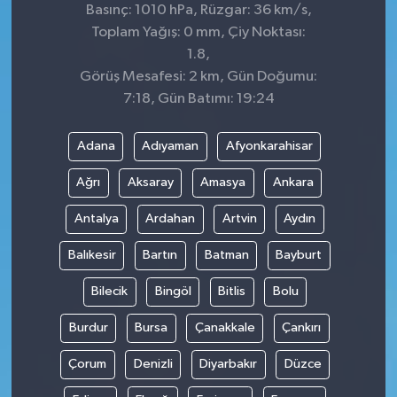
Basınç: 1010 hPa, Rüzgar: 36 km/s,
Toplam Yağış: 0 mm, Çiy Noktası:
1.8,
Görüş Mesafesi: 2 km, Gün Doğumu:
7:18, Gün Batımı: 19:24
Adana
Adıyaman
Afyonkarahisar
Ağrı
Aksaray
Amasya
Ankara
Antalya
Ardahan
Artvin
Aydın
Balıkesir
Bartın
Batman
Bayburt
Bilecik
Bingöl
Bitlis
Bolu
Burdur
Bursa
Çanakkale
Çankırı
Çorum
Denizli
Diyarbakır
Düzce