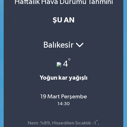
Haftalık Hava Durumu Tahmini
ŞU AN
Balıkesir
°
4
Yoğun kar yağışlı
19 Mart Perşembe
14:30
°
Nem: %89, Hissedilen Sıcaklık: -1
,