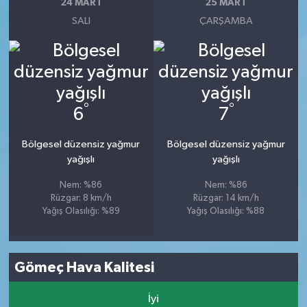
24 MART
25 MART
SALI
ÇARŞAMBA
°
°
6
7
Bölgesel düzensiz yağmur
Bölgesel düzensiz yağmur
yağışlı
yağışlı
Nem: %86
Nem: %86
Rüzgar: 8 km/h
Rüzgar: 14 km/h
Yağış Olasılığı: %89
Yağış Olasılığı: %88
Gömeç Hava Kalitesi
İyi