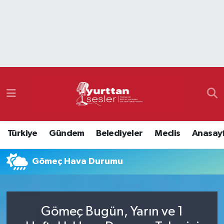
Nöbetçi Eczaneler
Hava Durumu
Namaz Vakitleri
Trafik Durumu
Türkiye
Gündem
Belediyeler
Meclis
Anasay
Süper Lig Puan Durumu ve Fikstür
Gömeç Hava Durumu
Tüm Manşetler
Son Dakika Haberleri
Gömeç Bugün, Yarın ve 1
Haber Arşivi