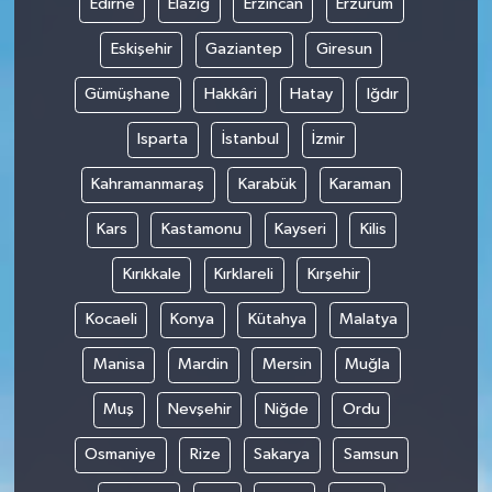
Edirne
Elazığ
Erzincan
Erzurum
Eskişehir
Gaziantep
Giresun
Gümüşhane
Hakkâri
Hatay
Iğdır
Isparta
İstanbul
İzmir
Kahramanmaraş
Karabük
Karaman
Kars
Kastamonu
Kayseri
Kilis
Kırıkkale
Kırklareli
Kırşehir
Kocaeli
Konya
Kütahya
Malatya
Manisa
Mardin
Mersin
Muğla
Muş
Nevşehir
Niğde
Ordu
Osmaniye
Rize
Sakarya
Samsun