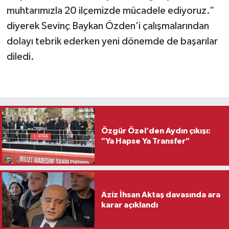
muhtarımızla 20 ilçemizde mücadele ediyoruz.”
diyerek Sevinç Baykan Özden’i çalışmalarından
dolayı tebrik ederken yeni dönemde de başarılar
diledi.
Özgür Özel’den Aydın çıkışı:
"Ya Hapse Ya Transfer"
Aziz İhsan Aktaş davasında ara
karar açıklandı