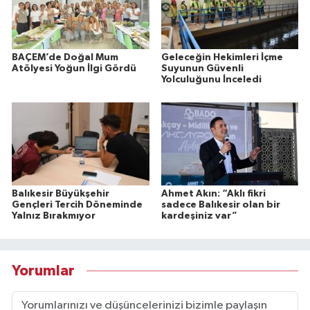
BAÇEM’de Doğal Mum
Geleceğin Hekimleri İçme
Atölyesi Yoğun İlgi Gördü
Suyunun Güvenli
Yolculuğunu İnceledi
Balıkesir Büyükşehir
Ahmet Akın: “Aklı fikri
Gençleri Tercih Döneminde
sadece Balıkesir olan bir
Yalnız Bırakmıyor
kardeşiniz var”
Yorumlar