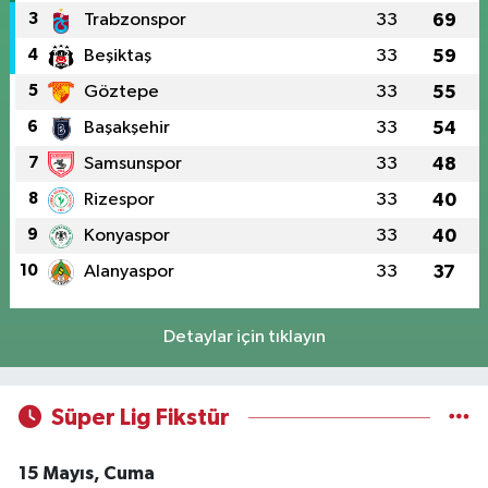
3
Trabzonspor
33
69
4
Beşiktaş
33
59
5
Göztepe
33
55
6
Başakşehir
33
54
7
Samsunspor
33
48
8
Rizespor
33
40
9
Konyaspor
33
40
10
Alanyaspor
33
37
Detaylar için tıklayın
Süper Lig Fikstür
15 Mayıs, Cuma