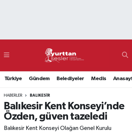
Nöbetçi Eczaneler
Hava Durumu
Namaz Vakitleri
Trafik Durumu
Türkiye
Gündem
Belediyeler
Meclis
Anasay
Süper Lig Puan Durumu ve Fikstür
HABERLER
BALIKESIR
Tüm Manşetler
Balıkesir Kent Konseyi’nde
Son Dakika Haberleri
Özden, güven tazeledi
Haber Arşivi
Balıkesir Kent Konseyi Olağan Genel Kurulu