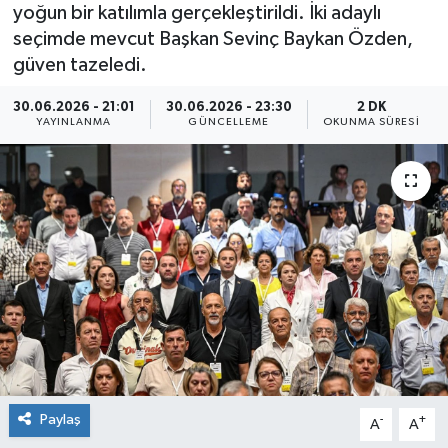
yoğun bir katılımla gerçekleştirildi. İki adaylı
seçimde mevcut Başkan Sevinç Baykan Özden,
güven tazeledi.
30.06.2026 - 21:01
30.06.2026 - 23:30
2 DK
YAYINLANMA
GÜNCELLEME
OKUNMA SÜRESI
Paylaş
-
+
A
A