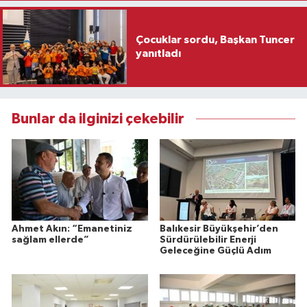
Çocuklar sordu, Başkan Tuncer
yanıtladı
Bunlar da ilginizi çekebilir
Ahmet Akın: “Emanetiniz
Balıkesir Büyükşehir’den
sağlam ellerde”
Sürdürülebilir Enerji
Geleceğine Güçlü Adım