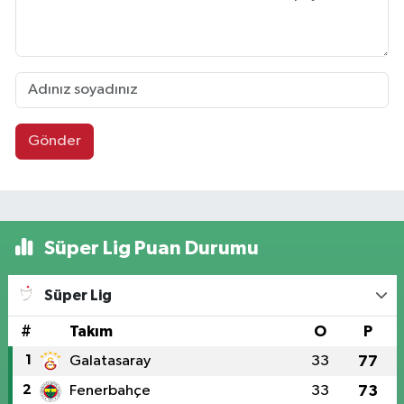
Gönder
Süper Lig Puan Durumu
Süper Lig
#
Takım
O
P
1
Galatasaray
33
77
2
Fenerbahçe
33
73