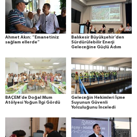
Ahmet Akın: “Emanetiniz
Balıkesir Büyükşehir’den
sağlam ellerde”
Sürdürülebilir Enerji
Geleceğine Güçlü Adım
BAÇEM’de Doğal Mum
Geleceğin Hekimleri İçme
Atölyesi Yoğun İlgi Gördü
Suyunun Güvenli
Yolculuğunu İnceledi