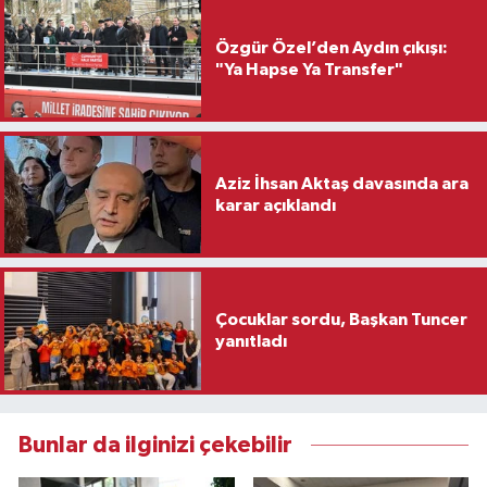
Özgür Özel’den Aydın çıkışı:
"Ya Hapse Ya Transfer"
Aziz İhsan Aktaş davasında ara
karar açıklandı
Çocuklar sordu, Başkan Tuncer
yanıtladı
Bunlar da ilginizi çekebilir