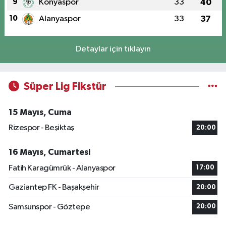
9
Konyaspor
33
40
10
Alanyaspor
33
37
Detaylar için tıklayın
Süper Lig Fikstür
15 Mayıs, Cuma
Rizespor - Beşiktaş
20:00
16 Mayıs, Cumartesi
Fatih Karagümrük - Alanyaspor
17:00
Gaziantep FK - Başakşehir
20:00
Samsunspor - Göztepe
20:00