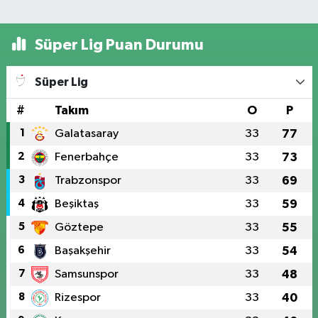
Süper Lig Puan Durumu
Süper Lig
#
Takım
O
P
1
Galatasaray
33
77
2
Fenerbahçe
33
73
3
Trabzonspor
33
69
4
Beşiktaş
33
59
5
Göztepe
33
55
6
Başakşehir
33
54
7
Samsunspor
33
48
8
Rizespor
33
40