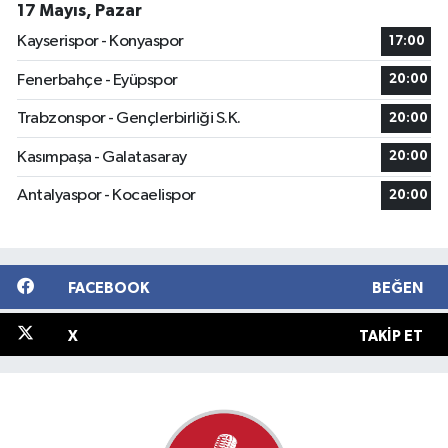
17 Mayıs, Pazar
Kayserispor - Konyaspor
17:00
Fenerbahçe - Eyüpspor
20:00
Trabzonspor - Gençlerbirliği S.K.
20:00
Kasımpaşa - Galatasaray
20:00
Antalyaspor - Kocaelispor
20:00
FACEBOOK
BEĞEN
X
TAKIP ET