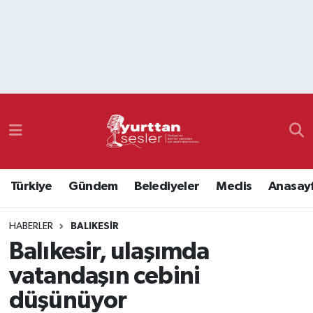
Nöbetçi Eczaneler
Hava Durumu
Namaz Vakitleri
Trafik Durumu
Türkiye
Gündem
Belediyeler
Meclis
Anasay
Süper Lig Puan Durumu ve Fikstür
HABERLER
BALIKESIR
Tüm Manşetler
Balıkesir, ulaşımda
Son Dakika Haberleri
vatandaşın cebini
düşünüyor
Haber Arşivi