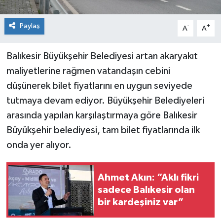
Paylaş
-
+
A
A
Balıkesir Büyükşehir Belediyesi artan akaryakıt
maliyetlerine rağmen vatandaşın cebini
düşünerek bilet fiyatlarını en uygun seviyede
tutmaya devam ediyor. Büyükşehir Belediyeleri
arasında yapılan karşılaştırmaya göre Balıkesir
Büyükşehir belediyesi, tam bilet fiyatlarında ilk
onda yer alıyor.
Ahmet Akın: “Aklı fikri
sadece Balıkesir olan
bir kardeşiniz var”