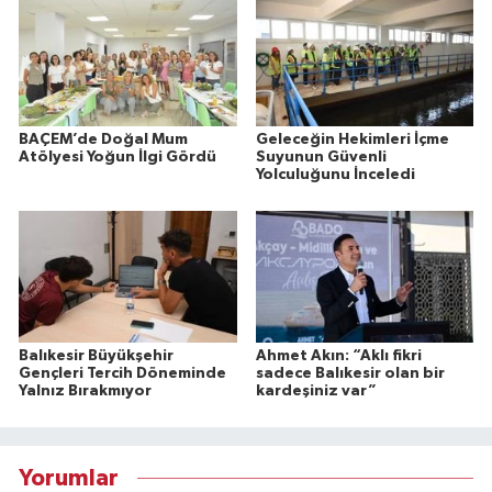
BAÇEM’de Doğal Mum
Geleceğin Hekimleri İçme
Atölyesi Yoğun İlgi Gördü
Suyunun Güvenli
Yolculuğunu İnceledi
Balıkesir Büyükşehir
Ahmet Akın: “Aklı fikri
Gençleri Tercih Döneminde
sadece Balıkesir olan bir
Yalnız Bırakmıyor
kardeşiniz var”
Yorumlar