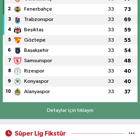
2
Fenerbahçe
33
73
3
Trabzonspor
33
69
4
Beşiktaş
33
59
5
Göztepe
33
55
6
Başakşehir
33
54
7
Samsunspor
33
48
8
Rizespor
33
40
9
Konyaspor
33
40
10
Alanyaspor
33
37
Detaylar için tıklayın
Süper Lig Fikstür