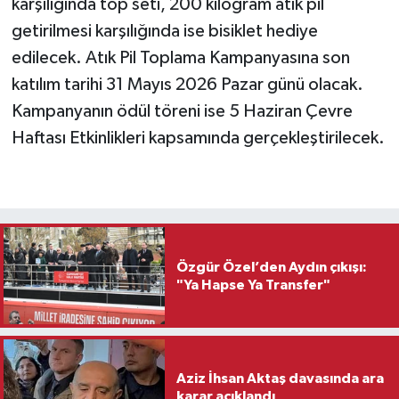
karşılığında top seti, 200 kilogram atık pil
getirilmesi karşılığında ise bisiklet hediye
edilecek. Atık Pil Toplama Kampanyasına son
katılım tarihi 31 Mayıs 2026 Pazar günü olacak.
Kampanyanın ödül töreni ise 5 Haziran Çevre
Haftası Etkinlikleri kapsamında gerçekleştirilecek.
Özgür Özel’den Aydın çıkışı:
"Ya Hapse Ya Transfer"
Aziz İhsan Aktaş davasında ara
karar açıklandı