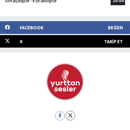
Antalyaspor - Kocaelispor
20:00
FACEBOOK
BEĞEN
X
TAKIP ET