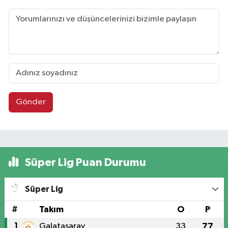
Gönder
Süper Lig Puan Durumu
Süper Lig
#
Takım
O
P
1
Galatasaray
33
77