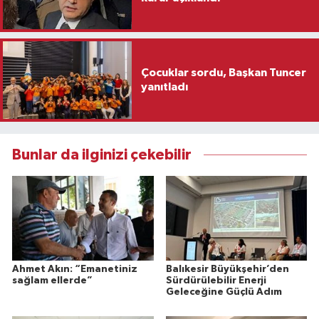
Çocuklar sordu, Başkan Tuncer
yanıtladı
Bunlar da ilginizi çekebilir
Ahmet Akın: “Emanetiniz
Balıkesir Büyükşehir’den
sağlam ellerde”
Sürdürülebilir Enerji
Geleceğine Güçlü Adım