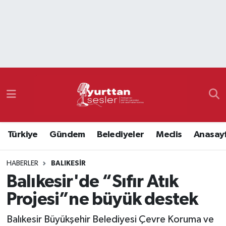
Nöbetçi Eczaneler
Hava Durumu
Namaz Vakitleri
Trafik Durumu
Türkiye
Gündem
Belediyeler
Meclis
Anasay
Süper Lig Puan Durumu ve Fikstür
HABERLER
BALIKESIR
Tüm Manşetler
Balıkesir'de “Sıfır Atık
Son Dakika Haberleri
Projesi”ne büyük destek
Haber Arşivi
Balıkesir Büyükşehir Belediyesi Çevre Koruma ve