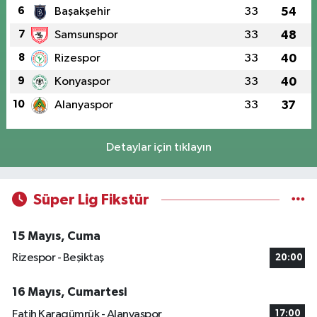
6
Başakşehir
33
54
7
Samsunspor
33
48
8
Rizespor
33
40
9
Konyaspor
33
40
10
Alanyaspor
33
37
Detaylar için tıklayın
Süper Lig Fikstür
15 Mayıs, Cuma
Rizespor - Beşiktaş
20:00
16 Mayıs, Cumartesi
Fatih Karagümrük - Alanyaspor
17:00