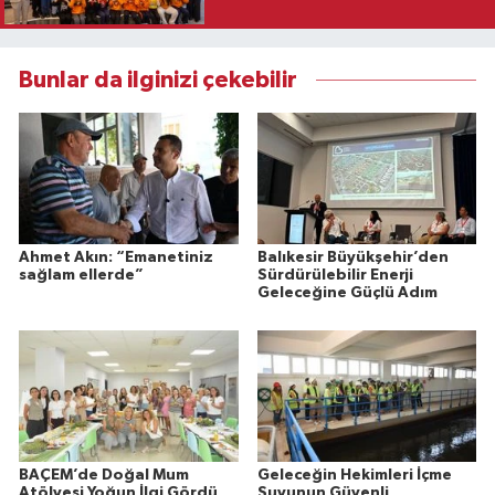
Bunlar da ilginizi çekebilir
Ahmet Akın: “Emanetiniz
Balıkesir Büyükşehir’den
sağlam ellerde”
Sürdürülebilir Enerji
Geleceğine Güçlü Adım
BAÇEM’de Doğal Mum
Geleceğin Hekimleri İçme
Atölyesi Yoğun İlgi Gördü
Suyunun Güvenli