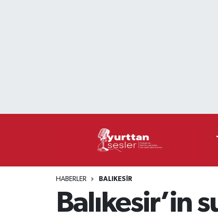
Nöbetçi Eczaneler
Hava Durumu
Namaz Vakitleri
Trafik Durumu
Süper Lig Puan Durumu ve Fikstür
Tüm Manşetler
HABERLER
BALIKESIR
Son Dakika Haberleri
Balıkesir’in 
Haber Arşivi