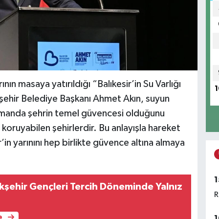
rının masaya yatırıldığı “Balıkesir’in Su Varlığı
1
kşehir Belediye Başkanı Ahmet Akın, suyun
amanda şehrin temel güvencesi olduğunu
 koruyabilen şehirlerdir. Bu anlayışla hareket
in yarınını hep birlikte güvence altına almaya
1
ükşehir Gençleri Tercih Döneminde Yalnız
R
e
1