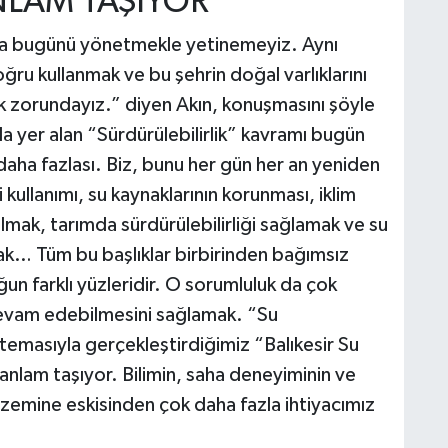
NLAM TAŞIYOR”
ızca bugünü yönetmekle yetinemeyiz. Aynı
ru kullanmak ve bu şehrin doğal varlıklarını
k zorundayız.” diyen Akın, konuşmasını şöyle
da yer alan “Sürdürülebilirlik” kavramı bugün
daha fazlası. Biz, bunu her gün her an yeniden
 kullanımı, su kaynaklarının korunması, iklim
ı olmak, tarımda sürdürülebilirliği sağlamak ve su
ak… Tüm bu başlıklar birbirinden bağımsız
un farklı yüzleridir. O sorumluluk da çok
 devam edebilmesini sağlamak. “Su
 temasıyla gerçekleştirdiğimiz “Balıkesir Su
 anlam taşıyor. Bilimin, saha deneyiminin ve
u zemine eskisinden çok daha fazla ihtiyacımız