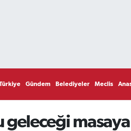
Türkiye
Gündem
Belediyeler
Meclis
Ana
su geleceği masaya 