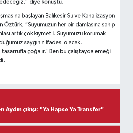
 edeceğiz.” diye konuştu.
şmasına başlayan Balıkesir Su ve Kanalizasyon
n Öztürk, “Suyumuzun her bir damlasına sahip
mlası artık çok kıymetli. Suyumuzu korumak
duğumuz saygının ifadesi olacak.
 tasarrufla çoğalır.’ Ben bu çalıştayda emeği
i.
 Aydın çıkışı: "Ya Hapse Ya Transfer"