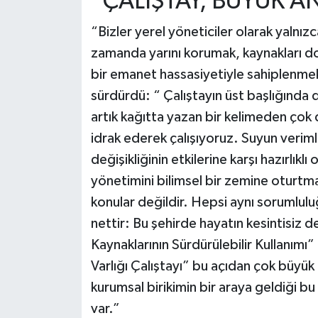
“ÇALIŞTAY, BÜYÜK A
“Bizler yerel yöneticiler olarak yaln
zamanda yarını korumak, kaynakları doğ
bir emanet hassasiyetiyle sahiplenme
sürdürdü: “ Çalıştayın üst başlığında 
artık kağıtta yazan bir kelimeden çok 
idrak ederek çalışıyoruz. Suyun verimli
değişikliğinin etkilerine karşı hazırlıkl
yönetimini bilimsel bir zemine oturtm
konular değildir. Hepsi aynı sorumluluğ
nettir: Bu şehirde hayatın kesintisiz
Kaynaklarının Sürdürülebilir Kullanımı”
Varlığı Çalıştayı” bu açıdan çok büyük
kurumsal birikimin bir araya geldiği b
var.”