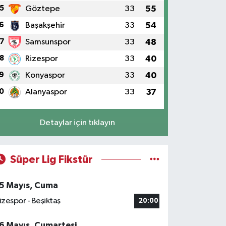
5
Göztepe
33
55
6
Başakşehir
33
54
7
Samsunspor
33
48
8
Rizespor
33
40
9
Konyaspor
33
40
0
Alanyaspor
33
37
Detaylar için tıklayın
Süper Lig Fikstür
5 Mayıs, Cuma
izespor - Beşiktaş
20:00
6 Mayıs, Cumartesi