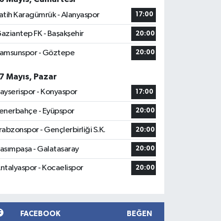
atih Karagümrük - Alanyaspor
17:00
aziantep FK - Başakşehir
20:00
amsunspor - Göztepe
20:00
7 Mayıs, Pazar
ayserispor - Konyaspor
17:00
enerbahçe - Eyüpspor
20:00
rabzonspor - Gençlerbirliği S.K.
20:00
asımpaşa - Galatasaray
20:00
ntalyaspor - Kocaelispor
20:00
FACEBOOK
BEĞEN