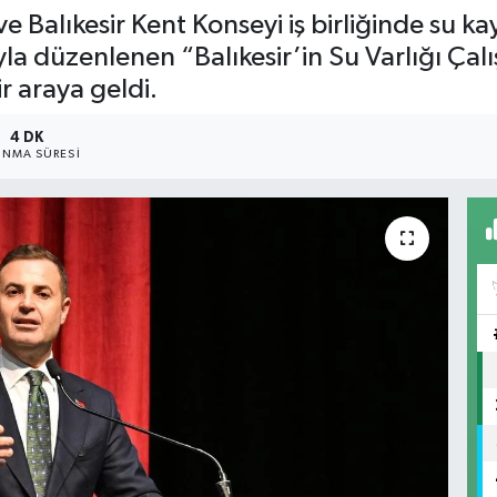
ve Balıkesir Kent Konseyi iş birliğinde su ka
yla düzenlenen “Balıkesir’in Su Varlığı Ça
r araya geldi.
4 DK
NMA SÜRESI