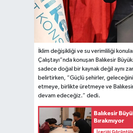
İklim değişikliği ve su verimliliği konula
Çalıştayı”nda konuşan Balıkesir Büyü
sadece doğal bir kaynak değil aynı z
belirtirken, “Güçlü şehirler, geleceğini
etmeye, birlikte üretmeye ve Balıkesir’
devam edeceğiz.” dedi.
Balıkesir Büy
Bırakmıyor
İçeriği Görüntül