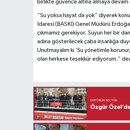
birlikte güvence altına almaya devam
“Su yoksa hayat da yok” diyerek konu
İdaresi (BASKİ) Genel Müdürü Erdoğa
çıkmamız gerekiyor. Suyun her bir da
adına gösterilecek çaba insanlığa duy
Unutmayalım ki ‘Su yönetimle korunur,
olan herkese teşekkür ediyorum.” ded
EDITÖRÜN SEÇTIĞI
Özgür Özel’den