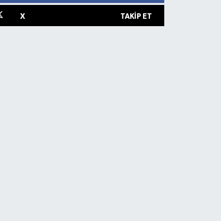
X
TAKIP ET