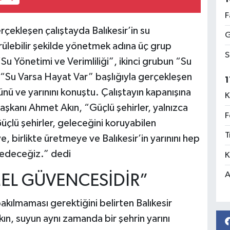
F
çekleşen çalıştayda Balıkesir’in su
G
rülebilir şekilde yönetmek adına üç grup
S
“Su Yönetimi ve Verimliliği”, ikinci grubun “Su
n “Su Varsa Hayat Var” başlığıyla gerçekleşen
1
ü ve yarınını konuştu. Çalıştayın kapanışına
K
Başkanı Ahmet Akın, “Güçlü şehirler, yalnızca
F
üçlü şehirler, geleceğini koruyabilen
T
e, birlikte üretmeye ve Balıkesir’in yarınını hep
 edeceğiz.” dedi
K
A
MEL GÜVENCESİDİR”
kılmaması gerektiğini belirten Balıkesir
n, suyun aynı zamanda bir şehrin yarını