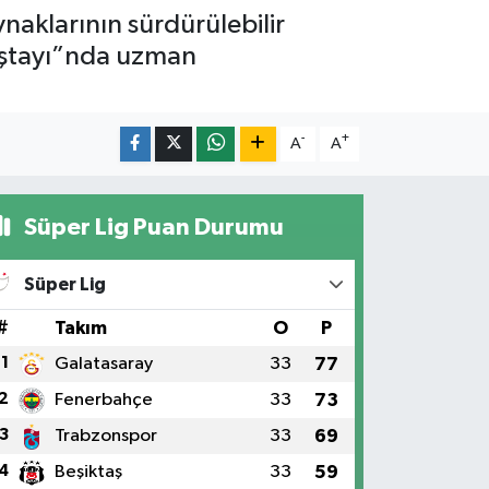
ynaklarının sürdürülebilir
lıştayı”nda uzman
-
+
A
A
Süper Lig Puan Durumu
Süper Lig
#
Takım
O
P
1
Galatasaray
33
77
2
Fenerbahçe
33
73
3
Trabzonspor
33
69
4
Beşiktaş
33
59