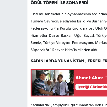
ÖDÜL TÖRENİ İLE SONA ERDİ
Final müsabakalarının oynanmasının ardından 
Türkiye Çevreci Belediyeler Birliği ve Burhani
Federasyonu Plaj Kurulu Koordinatörü Ufuk Gü
Hizmetleri Dairesi Başkanı Uğur Baysal, Tür
Semiz, Türkiye Voleybol Federasyonu Merkez 
Süpervizörü Razvan İfrim’in elinden aldı.
KADINLARDA YUNANİSTAN , ERKEKLE
Ahmet Akın: “
İçeriği Görüntül
Kadınlarda; Şampiyonluğu Yunanistan’dan Dimitra 