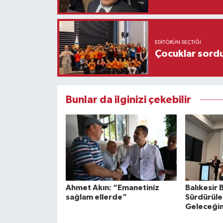
EDITÖRÜN SEÇTIĞI
Çocuklar sordu
Bunlar da ilginizi çekebilir
Ahmet Akın: “Emanetiniz
Balıkesir
sağlam ellerde”
Sürdürüleb
Geleceğin