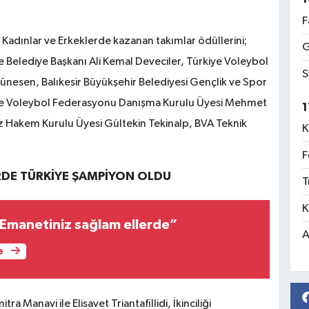
F
Kadınlar ve Erkeklerde kazanan takımlar ödüllerini;
G
ye Belediye Başkanı Ali Kemal Deveciler, Türkiye Voleybol
S
nesen, Balıkesir Büyükşehir Belediyesi Gençlik ve Spor
kiye Voleybol Federasyonu Danışma Kurulu Üyesi Mehmet
1
Hakem Kurulu Üyesi Gültekin Tekinalp, BVA Teknik
K
F
RDE TÜRKİYE ŞAMPİYON OLDU
T
K
Emanetiniz sağlam ellerde”
A
e
Manavi ile Elisavet Triantafillidi, İkinciliği