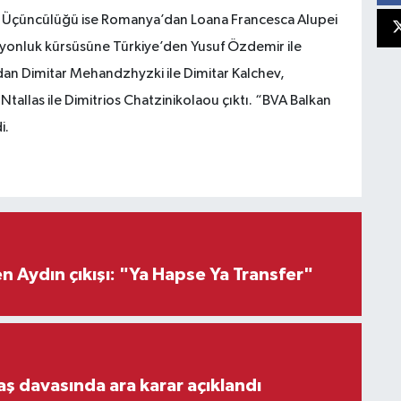
ve Üçüncülüğü ise Romanya’dan Loana Francesca Alupei
mpiyonluk kürsüsüne Türkiye’den Yusuf Özdemir ile
’dan Dimitar Mehandzhyzki ile Dimitar Kalchev,
allas ile Dimitrios Chatzinikolaou çıktı. “BVA Balkan
i.
 Aydın çıkışı: "Ya Hapse Ya Transfer"
aş davasında ara karar açıklandı