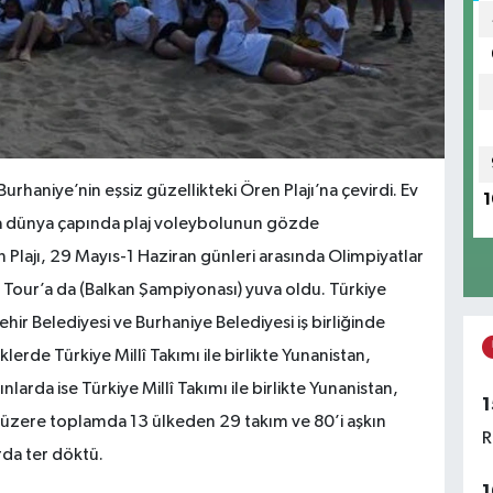
rhaniye’nin eşsiz güzellikteki Ören Plajı’na çevirdi. Ev
1
la dünya çapında plaj voleybolunun gözde
 Plajı, 29 Mayıs-1 Haziran günleri arasında Olimpiyatlar
 Tour’a da (Balkan Şampiyonası) yuva oldu. Türkiye
ir Belediyesi ve Burhaniye Belediyesi iş birliğinde
lerde Türkiye Millî Takımı ile birlikte Yunanistan,
rda ise Türkiye Millî Takımı ile birlikte Yunanistan,
1
zere toplamda 13 ülkeden 29 takım ve 80’i aşkın
R
rda ter döktü.
1