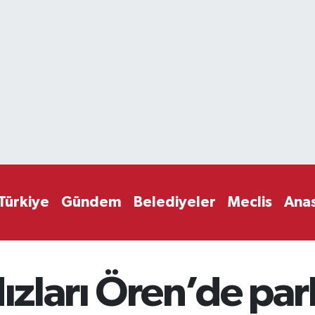
Türkiye
Gündem
Belediyeler
Meclis
Ana
dızları Ören’de par