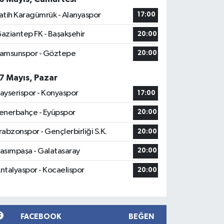
atih Karagümrük - Alanyaspor
17:00
aziantep FK - Başakşehir
20:00
amsunspor - Göztepe
20:00
7 Mayıs, Pazar
ayserispor - Konyaspor
17:00
enerbahçe - Eyüpspor
20:00
rabzonspor - Gençlerbirliği S.K.
20:00
asımpaşa - Galatasaray
20:00
ntalyaspor - Kocaelispor
20:00
FACEBOOK
BEĞEN