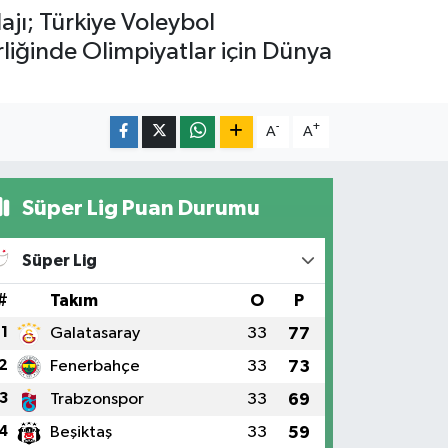
ajı; Türkiye Voleybol
rliğinde Olimpiyatlar için Dünya
-
+
A
A
Süper Lig Puan Durumu
Süper Lig
#
Takım
O
P
1
Galatasaray
33
77
2
Fenerbahçe
33
73
3
Trabzonspor
33
69
4
Beşiktaş
33
59