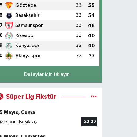
5
Göztepe
33
55
6
Başakşehir
33
54
7
Samsunspor
33
48
8
Rizespor
33
40
9
Konyaspor
33
40
0
Alanyaspor
33
37
Detaylar için tıklayın
Süper Lig Fikstür
5 Mayıs, Cuma
izespor - Beşiktaş
20:00
6 Mayıs, Cumartesi