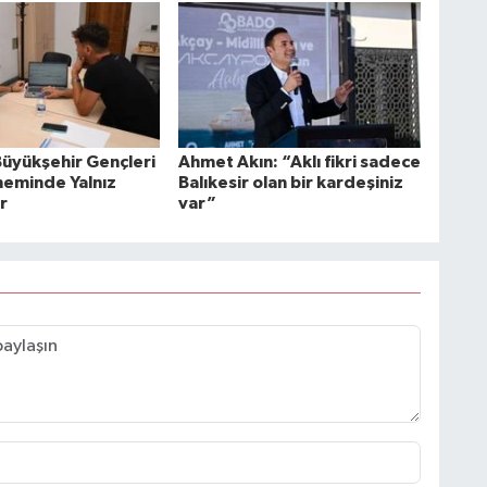
Büyükşehir Gençleri
Ahmet Akın: “Aklı fikri sadece
neminde Yalnız
Balıkesir olan bir kardeşiniz
r
var”