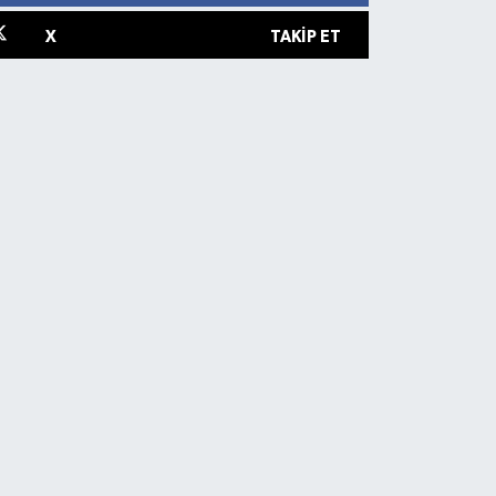
X
TAKIP ET