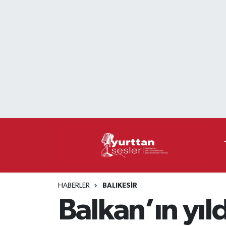
Nöbetçi Eczaneler
Hava Durumu
Namaz Vakitleri
Trafik Durumu
Süper Lig Puan Durumu ve Fikstür
Tüm Manşetler
HABERLER
BALIKESIR
Son Dakika Haberleri
Balkan’ın yıl
Haber Arşivi