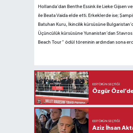
Hollanda’dan Benthe Essink ile Lieke Gijsen 
ile Beata Vaida elde etti. Erkeklerde ise; Şa
Batuhan Kuru, İkincilik kürsüsüne Bulgaristan
Üçüncülük kürsüsüne Yunanistan’dan Stavros Nt
Beach Tour” ödül töreninin ardından sona erd
EDITÖRÜN SEÇTIĞI
Özgür Özel’den
EDITÖRÜN SEÇTIĞI
Aziz İhsan Akt