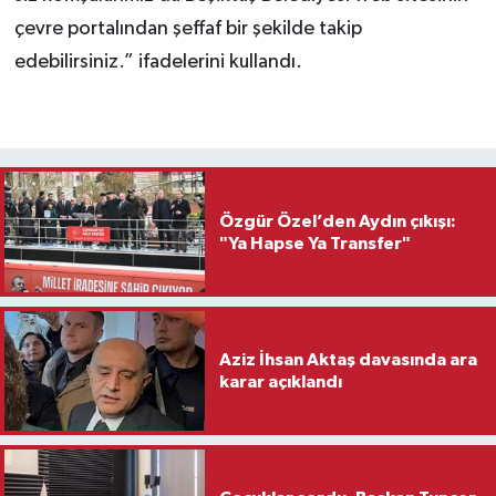
çevre portalından şeffaf bir şekilde takip
edebilirsiniz.” ifadelerini kullandı.
Özgür Özel’den Aydın çıkışı:
"Ya Hapse Ya Transfer"
Aziz İhsan Aktaş davasında ara
karar açıklandı