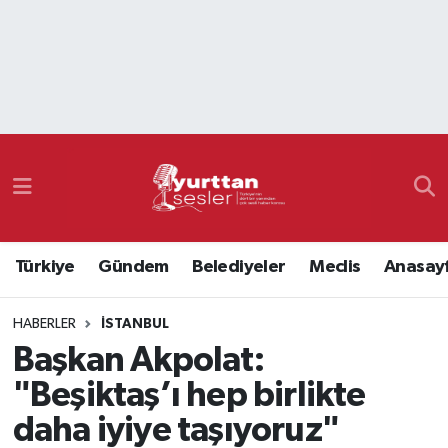
Nöbetçi Eczaneler
Hava Durumu
Namaz Vakitleri
Trafik Durumu
Türkiye
Gündem
Belediyeler
Meclis
Anasay
Süper Lig Puan Durumu ve Fikstür
HABERLER
İSTANBUL
Tüm Manşetler
Başkan Akpolat:
Son Dakika Haberleri
"Beşiktaş’ı hep birlikte
daha iyiye taşıyoruz"
Haber Arşivi