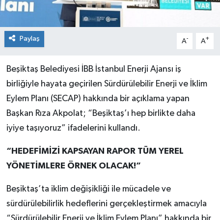
Paylaş
-
+
A
A
Beşiktaş Belediyesi İBB İstanbul Enerji Ajansı iş
birliğiyle hayata geçirilen Sürdürülebilir Enerji ve İklim
Eylem Planı (SECAP) hakkında bir açıklama yapan
Başkan Rıza Akpolat; “Beşiktaş’ı hep birlikte daha
iyiye taşıyoruz” ifadelerini kullandı.
“HEDEFİMİZİ KAPSAYAN RAPOR TÜM YEREL
YÖNETİMLERE ÖRNEK OLACAK!”
Beşiktaş’ta iklim değişikliği ile mücadele ve
sürdürülebilirlik hedeflerini gerçekleştirmek amacıyla
“Sürdürülebilir Enerji ve İklim Eylem Planı” hakkında bir