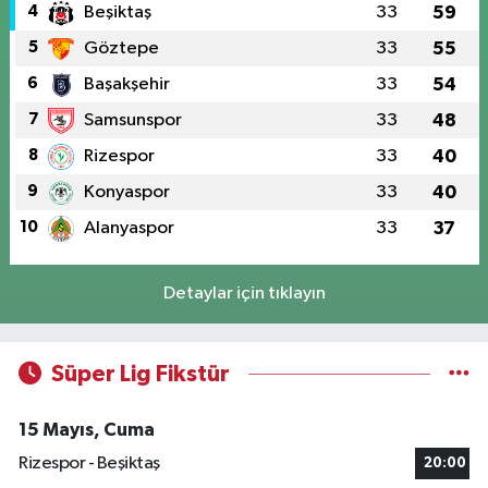
4
Beşiktaş
33
59
5
Göztepe
33
55
6
Başakşehir
33
54
7
Samsunspor
33
48
8
Rizespor
33
40
9
Konyaspor
33
40
10
Alanyaspor
33
37
Detaylar için tıklayın
Süper Lig Fikstür
15 Mayıs, Cuma
Rizespor - Beşiktaş
20:00