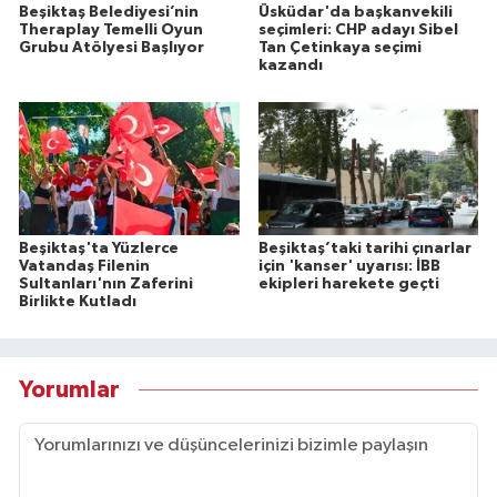
Beşiktaş Belediyesi’nin
Üsküdar'da başkanvekili
Theraplay Temelli Oyun
seçimleri: CHP adayı Sibel
Grubu Atölyesi Başlıyor
Tan Çetinkaya seçimi
kazandı
Beşiktaş'ta Yüzlerce
Beşiktaş’taki tarihi çınarlar
Vatandaş Filenin
için 'kanser' uyarısı: İBB
Sultanları'nın Zaferini
ekipleri harekete geçti
Birlikte Kutladı
Yorumlar