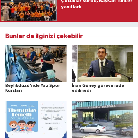
Çocuklar sordu, Başkan Tuncer
yanıtladı
Bunlar da ilginizi çekebilir
Beylikdüzü'nde Yaz Spor
İnan Güney göreve iade
Kursları
edilmedi