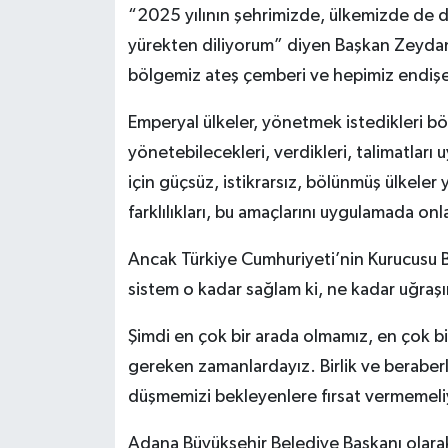
“2025 yılının şehrimizde, ülkemizde de dü
yürekten diliyorum” diyen Başkan Zeydan 
bölgemiz ateş çemberi ve hepimiz endişeli
Emperyal ülkeler, yönetmek istedikleri b
yönetebilecekleri, verdikleri, talimatlar
için güçsüz, istikrarsız, bölünmüş ülkele
farklılıkları, bu amaçlarını uygulamada onla
Ancak Türkiye Cumhuriyeti’nin Kurucusu
sistem o kadar sağlam ki, ne kadar uğraşır
Şimdi en çok bir arada olmamız, en çok bi
gereken zamanlardayız. Birlik ve beraberl
düşmemizi bekleyenlere fırsat vermemeli
Adana Büyükşehir Belediye Başkanı olara