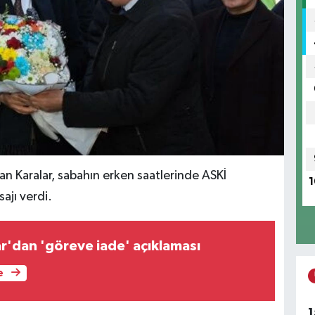
n Karalar, sabahın erken saatlerinde ASKİ
1
sajı verdi.
r'dan 'göreve iade' açıklaması
e
1