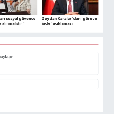
ları sosyal güvence
Zeydan Karalar'dan 'göreve
 alınmalıdır”
iade' açıklaması