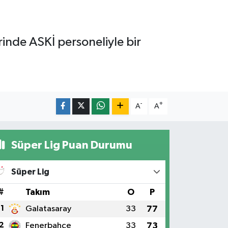
inde ASKİ personeliyle bir
-
+
A
A
Süper Lig Puan Durumu
Süper Lig
#
Takım
O
P
1
Galatasaray
33
77
2
Fenerbahçe
33
73