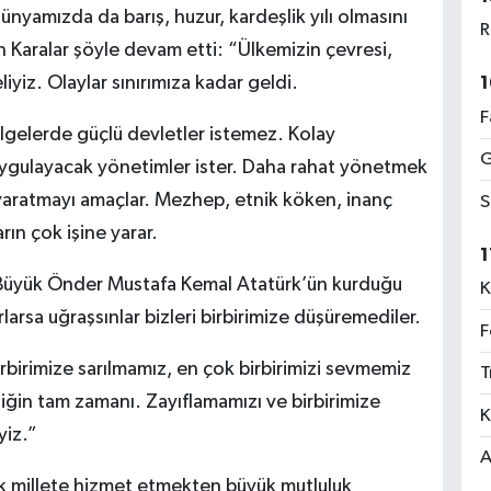
nyamızda da barış, huzur, kardeşlik yılı olmasını
R
Karalar şöyle devam etti: “Ülkemizin çevresi,
yiz. Olaylar sınırımıza kadar geldi.
1
F
ölgelerde güçlü devletler istemez. Kolay
G
ı uygulayacak yönetimler ister. Daha rahat yönetmek
r yaratmayı amaçlar. Mezhep, etnik köken, inanç
S
rın çok işine yarar.
1
 Büyük Önder Mustafa Kemal Atatürk’ün kurduğu
K
larsa uğraşsınlar bizleri birbirimize düşüremediler.
F
rbirimize sarılmamız, en çok birbirimizi sevmemiz
T
iğin tam zamanı. Zayıflamamızı ve birbirimize
K
yiz.”
A
k millete hizmet etmekten büyük mutluluk