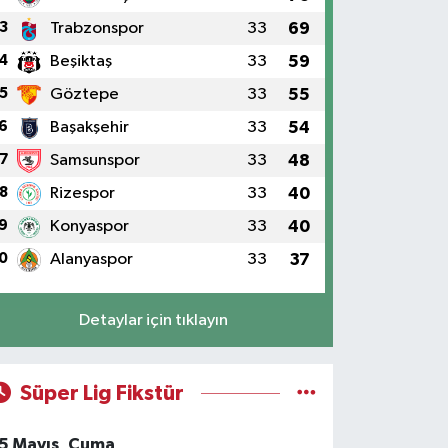
3
Trabzonspor
33
69
4
Beşiktaş
33
59
5
Göztepe
33
55
6
Başakşehir
33
54
7
Samsunspor
33
48
8
Rizespor
33
40
9
Konyaspor
33
40
0
Alanyaspor
33
37
Detaylar için tıklayın
Süper Lig Fikstür
5 Mayıs, Cuma