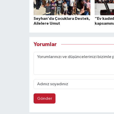
Seyhan’da Çocuklara Destek,
“Ev kadın
Ailelere Umut
kapsamına
Yorumlar
Gönder