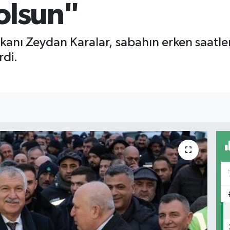
 olsun"
anı Zeydan Karalar, sabahın erken saatler
rdi.