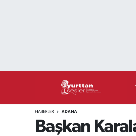
Nöbetçi Eczaneler
Hava Durumu
Namaz Vakitleri
Trafik Durumu
Süper Lig Puan Durumu ve Fikstür
Tüm Manşetler
HABERLER
ADANA
Son Dakika Haberleri
Başkan Karala
Haber Arşivi