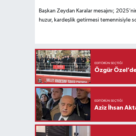
Başkan Zeydan Karalar mesajını; 2025’nin
huzur, kardeşlik getirmesi temennisiyle s
EDITÖRÜN SEÇTIĞI
Özgür Özel’den
EDITÖRÜN SEÇTIĞI
Aziz İhsan Akt