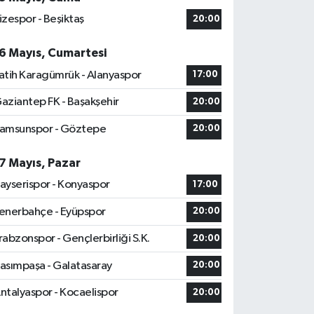
izespor - Beşiktaş
20:00
6 Mayıs, Cumartesi
atih Karagümrük - Alanyaspor
17:00
aziantep FK - Başakşehir
20:00
amsunspor - Göztepe
20:00
7 Mayıs, Pazar
ayserispor - Konyaspor
17:00
enerbahçe - Eyüpspor
20:00
rabzonspor - Gençlerbirliği S.K.
20:00
asımpaşa - Galatasaray
20:00
ntalyaspor - Kocaelispor
20:00