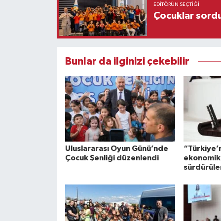
EDITÖRÜN SEÇTIĞI
Çocuklar sordu
Bunlar da ilginizi çekebilir
Uluslararası Oyun Günü’nde
“Türkiye’
Çocuk Şenliği düzenlendi
ekonomik 
sürdürül