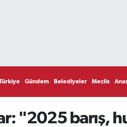
Türkiye
Gündem
Belediyeler
Meclis
Ana
r: "2025 barış, h