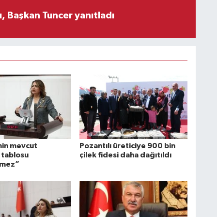
, Başkan Tuncer yanıtladı
nin mevcut
Pozantılı üreticiye 900 bin
tablosu
çilek fidesi daha dağıtıldı
emez”