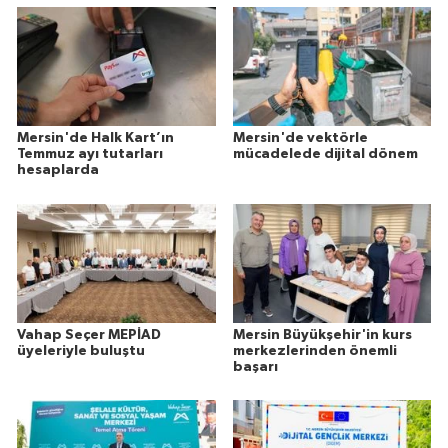
Mersin'de Halk Kart’ın
Mersin'de vektörle
Temmuz ayı tutarları
mücadelede dijital dönem
hesaplarda
Vahap Seçer MEPİAD
Mersin Büyükşehir'in kurs
üyeleriyle buluştu
merkezlerinden önemli
başarı