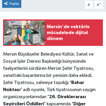
Paylaş
-
+
A
A
Mersin'de vektörle
mücadelede dijital
dönem
Mersin Büyükşehir Belediyesi Kültür, Sanat ve
Sosyal İşler Dairesi Başkanlığı bünyesinde
faaliyetlerini sürdüren Mersin Şehir Tiyatrosu,
sanattaki başarılarına bir yenisini daha ekledi.
Şehir Tiyatrosu, sahneye taşıdığı
‘Bahar
Noktası’
adlı oyunla, Türk tiyatrosunun saygın
organizasyonlarından
‘26. Direklerarası
Seyircileri Ödülleri’
kapsamında
‘Diğer