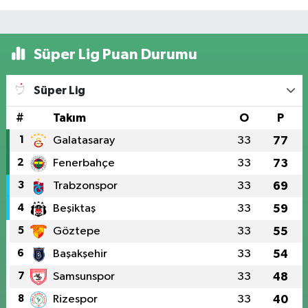
Süper Lig Puan Durumu
Süper Lig
#
Takım
O
P
1
Galatasaray
33
77
2
Fenerbahçe
33
73
3
Trabzonspor
33
69
4
Beşiktaş
33
59
5
Göztepe
33
55
6
Başakşehir
33
54
7
Samsunspor
33
48
8
Rizespor
33
40