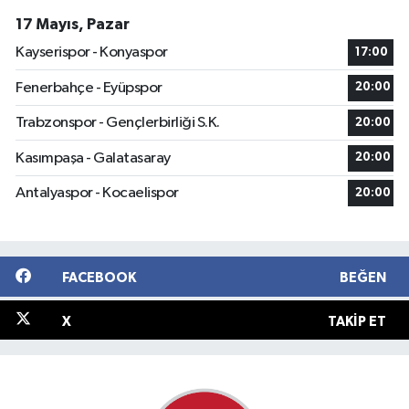
17 Mayıs, Pazar
Kayserispor - Konyaspor
17:00
Fenerbahçe - Eyüpspor
20:00
Trabzonspor - Gençlerbirliği S.K.
20:00
Kasımpaşa - Galatasaray
20:00
Antalyaspor - Kocaelispor
20:00
FACEBOOK
BEĞEN
X
TAKIP ET