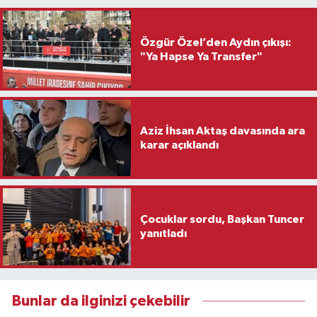
Özgür Özel’den Aydın çıkışı:
"Ya Hapse Ya Transfer"
Aziz İhsan Aktaş davasında ara
karar açıklandı
Çocuklar sordu, Başkan Tuncer
yanıtladı
Bunlar da ilginizi çekebilir