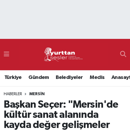
Nöbetçi Eczaneler
Hava Durumu
Namaz Vakitleri
Trafik Durumu
Türkiye
Gündem
Belediyeler
Meclis
Anasay
Süper Lig Puan Durumu ve Fikstür
HABERLER
MERSIN
Tüm Manşetler
Başkan Seçer: "Mersin'de
Son Dakika Haberleri
kültür sanat alanında
kayda değer gelişmeler
Haber Arşivi