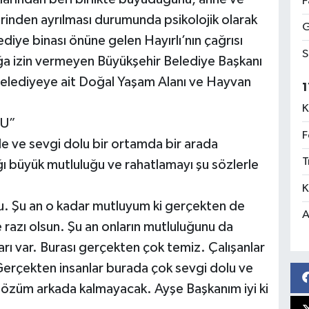
F
lerinden ayrılması durumunda psikolojik olarak
G
diye binası önüne gelen Hayırlı’nın çağrısı
S
ığa izin vermeyen Büyükşehir Belediye Başkanı
belediyeye ait Doğal Yaşam Alanı ve Hayvan
1
K
DU”
F
e ve sevgi dolu bir ortamda bir arada
T
ğı büyük mutluluğu ve rahatlamayı şu sözlerle
K
ldu. Şu an o kadar mutluyum ki gerçekten de
A
 razı olsun. Şu an onların mutluluğunu da
ı var. Burası gerçekten çok temiz. Çalışanlar
. Gerçekten insanlar burada çok sevgi dolu ve
özüm arkada kalmayacak. Ayşe Başkanım iyi ki