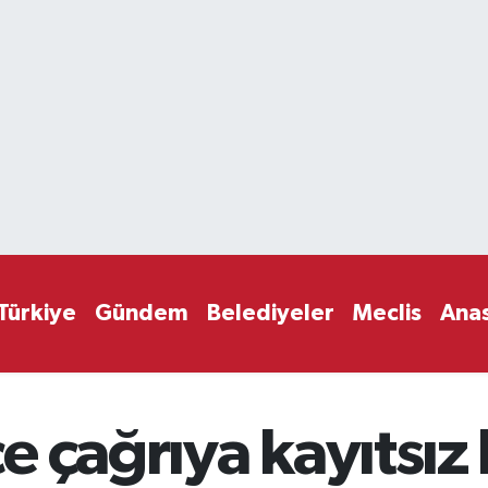
Türkiye
Gündem
Belediyeler
Meclis
Ana
 çağrıya kayıtsız