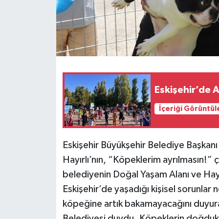
Eskişehir’de A
İçeriği Görüntül
Eskişehir Büyükşehir Belediye Başkanı
Hayırlı’nın, “Köpeklerim ayrılmasın!” 
belediyenin Doğal Yaşam Alanı ve Hayv
Eskişehir’de yaşadığı kişisel sorunlar n
köpeğine artık bakamayacağını duyuran
Belediyesi duydu. Köpeklerin doğdukl