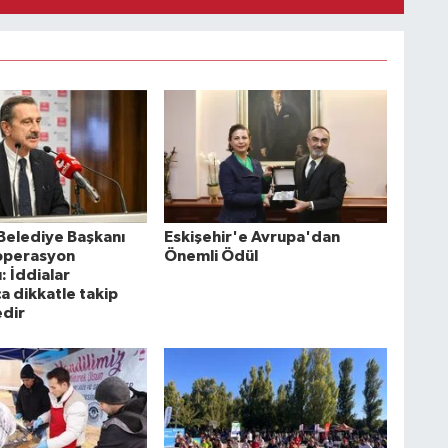
Belediye Başkanı
Eskişehir'e Avrupa'dan
operasyon
Önemli Ödül
: İddialar
a dikkatle takip
dir