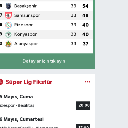
6
Başakşehir
33
54
7
Samsunspor
33
48
8
Rizespor
33
40
9
Konyaspor
33
40
0
Alanyaspor
33
37
Detaylar için tıklayın
Süper Lig Fikstür
5 Mayıs, Cuma
izespor - Beşiktaş
20:00
6 Mayıs, Cumartesi