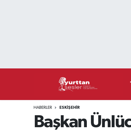
Nöbetçi Eczaneler
Hava Durumu
Namaz Vakitleri
Trafik Durumu
Süper Lig Puan Durumu ve Fikstür
Tüm Manşetler
HABERLER
ESKIŞEHIR
Son Dakika Haberleri
Başkan Ünlüce
Haber Arşivi