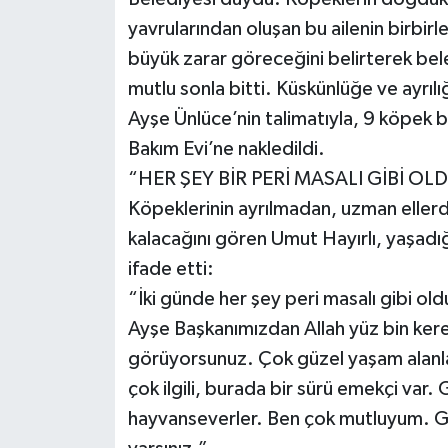
yavrularından oluşan bu ailenin birbir
büyük zarar göreceğini belirterek bele
mutlu sonla bitti. Küskünlüğe ve ayrıl
Ayşe Ünlüce’nin talimatıyla, 9 köpek 
Bakım Evi’ne nakledildi.
“HER ŞEY BİR PERİ MASALI GİBİ OL
Köpeklerinin ayrılmadan, uzman ellerd
kalacağını gören Umut Hayırlı, yaşadı
ifade etti:
“İki günde her şey peri masalı gibi o
Ayşe Başkanımızdan Allah yüz bin kere
görüyorsunuz. Çok güzel yaşam alanlar
çok ilgili, burada bir sürü emekçi var
hayvanseverler. Ben çok mutluyum. G