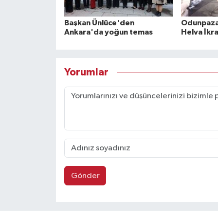
Başkan Ünlüce'den
Odunpazar
Ankara'da yoğun temas
Helva İkr
Yorumlar
Gönder