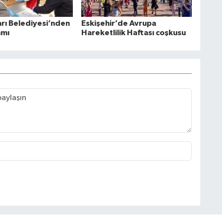
ı Belediyesi’nden
Eskişehir’de Avrupa
amı
Hareketlilik Haftası coşkusu