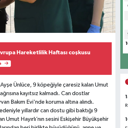
1
vrupa Hareketlilik Haftası coşkusu
e
 Ayşe Ünlüce, 9 köpeğiyle çaresiz kalan Umut
çağrısına kayıtsız kalmadı. Can dostlar
1
an Bakım Evi'nde koruma altına alındı.
R
edeniyle yıllardır can dostu gibi baktığı 9
 Umut Hayırlı’nın sesini Eskişehir Büyükşehir
1
arından beri birlikte büyüdüğünü, anne ve