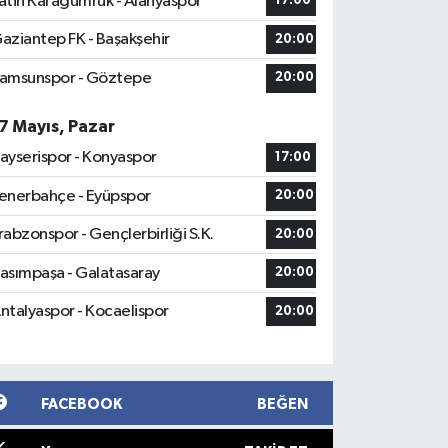
atih Karagümrük - Alanyaspor
17:00
aziantep FK - Başakşehir
20:00
amsunspor - Göztepe
20:00
7 Mayıs, Pazar
ayserispor - Konyaspor
17:00
enerbahçe - Eyüpspor
20:00
rabzonspor - Gençlerbirliği S.K.
20:00
asımpaşa - Galatasaray
20:00
ntalyaspor - Kocaelispor
20:00
FACEBOOK
BEĞEN