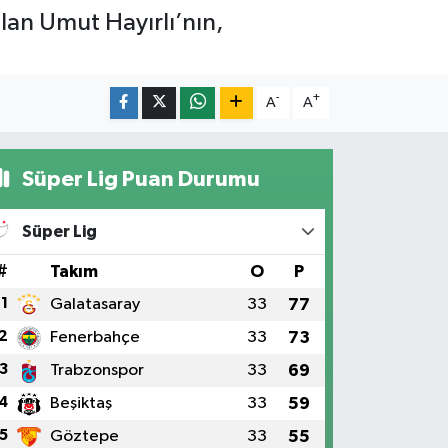
lan Umut Hayırlı’nın,
-
+
A
A
Süper Lig Puan Durumu
Süper Lig
#
Takım
O
P
1
Galatasaray
33
77
2
Fenerbahçe
33
73
3
Trabzonspor
33
69
4
Beşiktaş
33
59
5
Göztepe
33
55