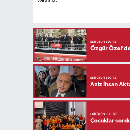
varsınız.”
EDITÖRÜN SEÇTIĞI
Özgür Özel’den
EDITÖRÜN SEÇTIĞI
Aziz İhsan Akt
EDITÖRÜN SEÇTIĞI
Çocuklar sordu