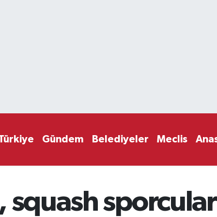
Türkiye
Gündem
Belediyeler
Meclis
Ana
 squash sporcular