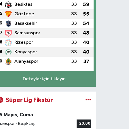
4
Beşiktaş
33
59
5
Göztepe
33
55
6
Başakşehir
33
54
7
Samsunspor
33
48
8
Rizespor
33
40
9
Konyaspor
33
40
0
Alanyaspor
33
37
Detaylar için tıklayın
Süper Lig Fikstür
5 Mayıs, Cuma
izespor - Beşiktaş
20:00