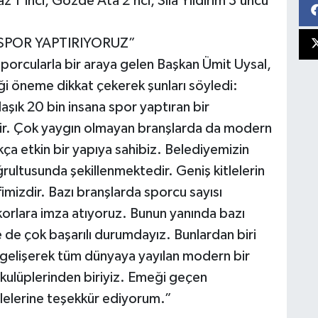
1’inci, Gözde Ata 2’nci, Sıla Yıldırım 3’üncü
E SPOR YAPTIRIYORUZ”
orcularla bir araya gelen Başkan Ümit Uysal,
i öneme dikkat çekerek şunları söyledi:
şık 20 bin insana spor yaptıran bir
idir. Çok yaygın olmayan branşlarda da modern
ça etkin bir yapıya sahibiz. Belediyemizin
ğrultusunda şekillenmektedir. Geniş kitlelerin
mizdir. Bazı branşlarda sporcu sayısı
korlara imza atıyoruz. Bunun yanında bazı
de çok başarılı durumdayız. Bunlardan biri
da gelişerek tüm dünyaya yayılan modern bir
i kulüplerinden biriyiz. Emeği geçen
ilelerine teşekkür ediyorum.”