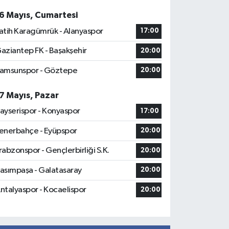
6 Mayıs, Cumartesi
atih Karagümrük - Alanyaspor
17:00
aziantep FK - Başakşehir
20:00
amsunspor - Göztepe
20:00
7 Mayıs, Pazar
ayserispor - Konyaspor
17:00
enerbahçe - Eyüpspor
20:00
rabzonspor - Gençlerbirliği S.K.
20:00
asımpaşa - Galatasaray
20:00
ntalyaspor - Kocaelispor
20:00