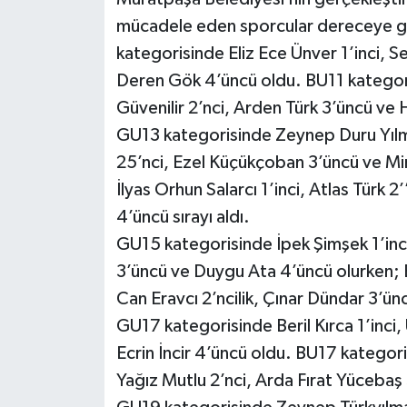
mücadele eden sporcular dereceye gi
kategorisinde Eliz Ece Ünver 1’inci, Se
Deren Gök 4’üncü oldu. BU11 kategor
Güvenilir 2’nci, Arden Türk 3’üncü ve 
GU13 kategorisinde Zeynep Duru Yılmaz
25’nci, Ezel Küçükçoban 3’üncü ve Mi
İlyas Orhun Salarcı 1’inci, Atlas Türk 
4’üncü sırayı aldı.
GU15 kategorisinde İpek Şimşek 1’inci
3’üncü ve Duygu Ata 4’üncü olurken; B
Can Eravcı 2’ncilik, Çınar Dündar 3’ünc
GU17 kategorisinde Beril Kırca 1’inci
Ecrin İncir 4’üncü oldu. BU17 kategor
Yağız Mutlu 2’nci, Arda Fırat Yücebaş 