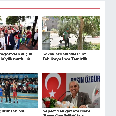
cagöz’den küçük
Sokaklardaki ‘Metruk’
 büyük mutluluk
Tehlikeye İnce Temizlik
gurur tablosu
Kepez’den gazetecilere