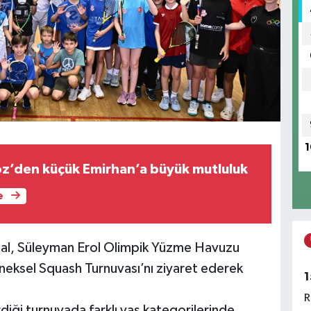
1
z’den küçük Emirhan’a büyük mutluluk
e
al, Süleyman Erol Olimpik Yüzme Havuzu
eksel Squash Turnuvası’nı ziyaret ederek
1
R
diği turnuvada farklı yaş kategorilerinde