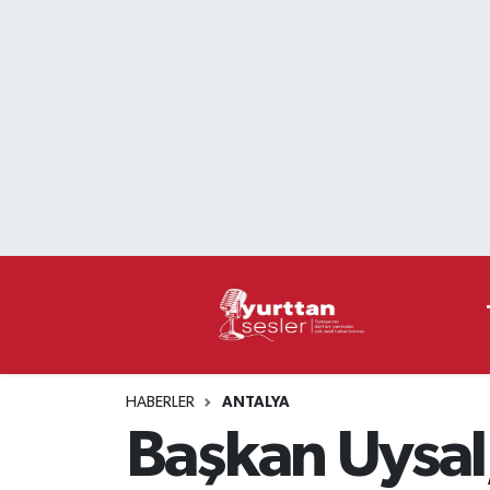
Nöbetçi Eczaneler
Hava Durumu
Namaz Vakitleri
Trafik Durumu
Süper Lig Puan Durumu ve Fikstür
Tüm Manşetler
HABERLER
ANTALYA
Son Dakika Haberleri
Başkan Uysal,
Haber Arşivi