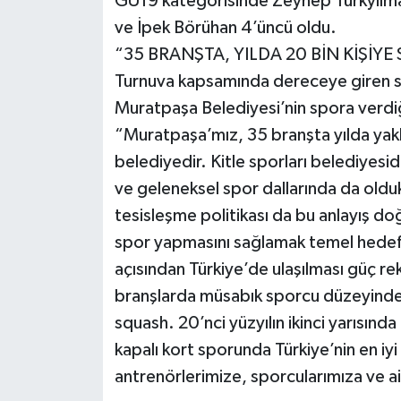
GU19 kategorisinde Zeynep Türkyılmaz 
ve İpek Börühan 4’üncü oldu.
“35 BRANŞTA, YILDA 20 BİN KİŞİY
Turnuva kapsamında dereceye giren sp
Muratpaşa Belediyesi’nin spora verdiğ
“Muratpaşa’mız, 35 branşta yılda yakla
belediyedir. Kitle sporları belediyes
ve geleneksel spor dallarında da olduk
tesisleşme politikası da bu anlayış do
spor yapmasını sağlamak temel hedefi
açısından Türkiye’de ulaşılması güç re
branşlarda müsabık sporcu düzeyinde 
squash. 20’nci yüzyılın ikinci yarısın
kapalı kort sporunda Türkiye’nin en iy
antrenörlerimize, sporcularımıza ve a