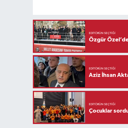
EDITÖRÜN SEÇTIĞI
Özgür Özel’den
EDITÖRÜN SEÇTIĞI
Aziz İhsan Akt
EDITÖRÜN SEÇTIĞI
Çocuklar sordu