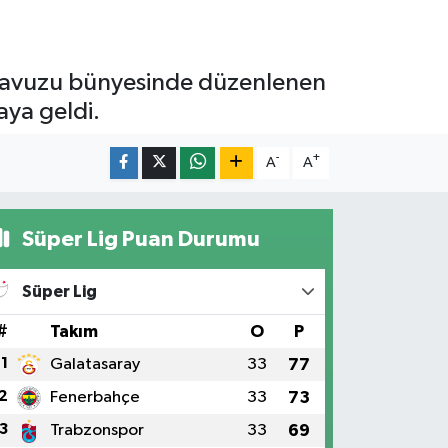
Havuzu bünyesinde düzenlenen
aya geldi.
-
+
A
A
Süper Lig Puan Durumu
Süper Lig
#
Takım
O
P
1
Galatasaray
33
77
2
Fenerbahçe
33
73
3
Trabzonspor
33
69