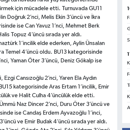
rmek için mücadele etti. Turnuvada GU11
1
lin Doğruk 2’nci, Melis Ekin 3’üncü ve İkra
F
isinde ise Can Yavuz 1’nci, Mehmet Berk
G
Halis Topuz 4’üncü sırada yer aldı.
S
türk 1’incilik elde ederken, Aylin Ünsalan
ra Temel 4’üncü oldu. BU13 kategorisinde
1
2’’nci, Yaman Öter 3’üncü, Deniz Gökalp ise
K
F
, Ezgi Cansızoğlu 2’nci, Yaren Ela Aydın
T
U15 kategorisinde Aras Ertam 1’incilik, Emir
ülük ve Halit Culha 4’üncülük elde etti.
K
, Ümmü Naz Dincer 2’nci, Duru Öter 3’üncü ve
A
isinde ise Candaş Erdem Ayvazoğlu 1’inci,
3’üncü ve Emir Budak 4’üncü sırada yer aldı.