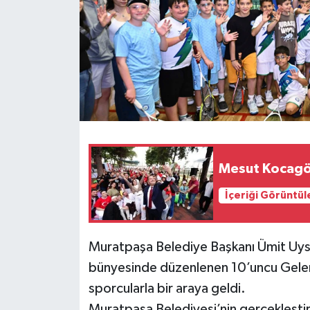
Mesut Kocagö
İçeriği Görüntül
Muratpaşa Belediye Başkanı Ümit Uys
bünyesinde düzenlenen 10’uncu Gelen
sporcularla bir araya geldi.
Muratpaşa Belediyesi’nin gerçekleştir