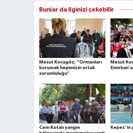
Bunlar da ilginizi çekebilir
Mesut Kocagöz; “Ormanları
Mesut Ko
korumak hepimizin ortak
Emirhan’a
sorumluluğu”
Cem Kotan yangın
Kepez’in 