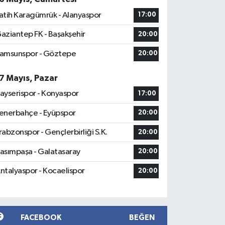
atih Karagümrük - Alanyaspor
17:00
aziantep FK - Başakşehir
20:00
amsunspor - Göztepe
20:00
7 Mayıs, Pazar
ayserispor - Konyaspor
17:00
enerbahçe - Eyüpspor
20:00
rabzonspor - Gençlerbirliği S.K.
20:00
asımpaşa - Galatasaray
20:00
ntalyaspor - Kocaelispor
20:00
FACEBOOK
BEĞEN