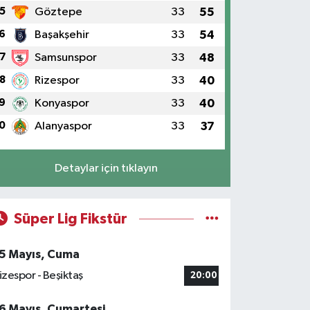
5
Göztepe
33
55
6
Başakşehir
33
54
7
Samsunspor
33
48
8
Rizespor
33
40
9
Konyaspor
33
40
0
Alanyaspor
33
37
Detaylar için tıklayın
Süper Lig Fikstür
5 Mayıs, Cuma
izespor - Beşiktaş
20:00
6 Mayıs, Cumartesi