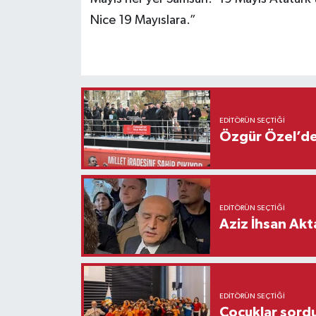
Nice 19 Mayıslara.”
EDITÖRÜN SEÇTIĞI
Özgür Özel’den
EDITÖRÜN SEÇTIĞI
Aziz İhsan Akt
EDITÖRÜN SEÇTIĞI
Çocuklar sordu