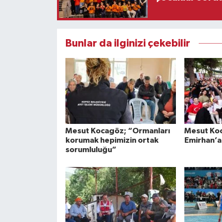
Bunlar da ilginizi çekebilir
Mesut Kocagöz; “Ormanları
Mesut Ko
korumak hepimizin ortak
Emirhan’a
sorumluluğu”