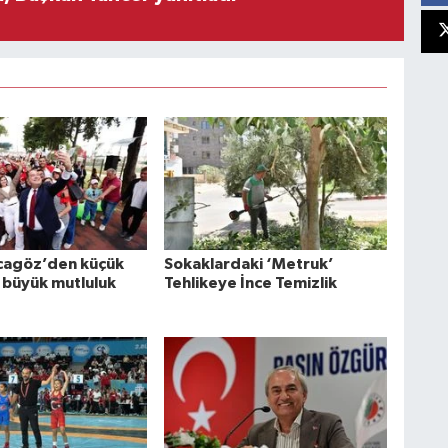
cagöz’den küçük
Sokaklardaki ‘Metruk’
 büyük mutluluk
Tehlikeye İnce Temizlik