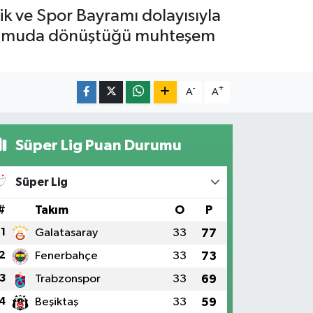
k ve Spor Bayramı dolayısıyla
in umuda dönüştüğü muhteşem
-
+
A
A
Süper Lig Puan Durumu
Süper Lig
#
Takım
O
P
1
Galatasaray
33
77
2
Fenerbahçe
33
73
3
Trabzonspor
33
69
4
Beşiktaş
33
59