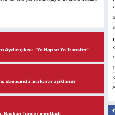
F
G
S
1
K
 Aydın çıkışı: "Ya Hapse Ya Transfer"
F
T
K
aş davasında ara karar açıklandı
A
, Başkan Tuncer yanıtladı