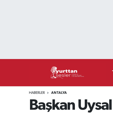
Nöbetçi Eczaneler
Hava Durumu
Namaz Vakitleri
Trafik Durumu
Süper Lig Puan Durumu ve Fikstür
Tüm Manşetler
HABERLER
ANTALYA
Son Dakika Haberleri
Başkan Uysal
Haber Arşivi