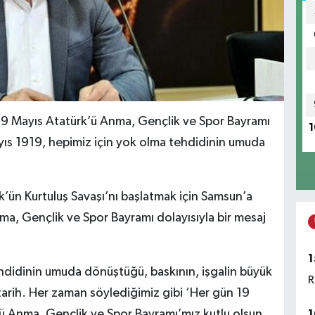
19 Mayıs Atatürk’ü Anma, Gençlik ve Spor Bayramı
1
yıs 1919, hepimiz için yok olma tehdidinin umuda
’ün Kurtuluş Savaşı’nı başlatmak için Samsun’a
nma, Gençlik ve Spor Bayramı dolayısıyla bir mesaj
1
hdidinin umuda dönüştüğü, baskının, işgalin büyük
R
 tarih. Her zaman söylediğimiz gibi ‘Her gün 19
ü Anma, Gençlik ve Spor Bayramı’mız kutlu olsun.
1