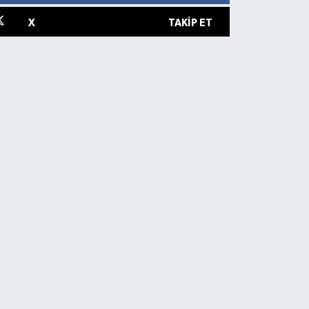
X
TAKIP ET