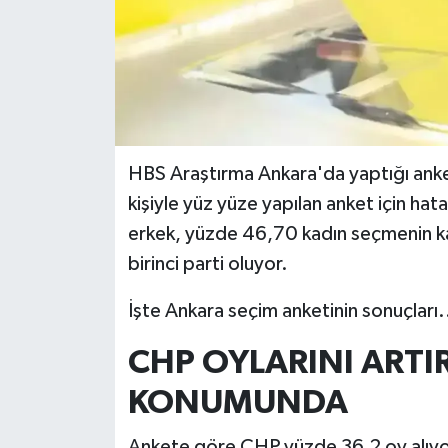
HBS Araştırma Ankara'da yaptığı anket
kişiyle yüz yüze yapılan anket için ha
erkek, yüzde 46,70 kadın seçmenin kat
birinci parti oluyor.
İşte Ankara seçim anketinin sonuçları.
CHP OYLARINI ARTIR
KONUMUNDA
Ankete göre CHP yüzde 36,2 oy alıyo