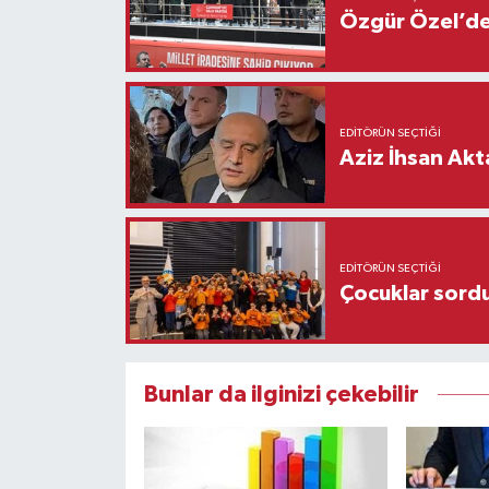
Özgür Özel’den
EDITÖRÜN SEÇTIĞI
Aziz İhsan Akt
EDITÖRÜN SEÇTIĞI
Çocuklar sordu
Bunlar da ilginizi çekebilir