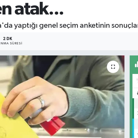
n atak...
da yaptığı genel seçim anketinin sonuçları
2 DK
NMA SÜRESI