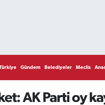
Türkiye
Gündem
Belediyeler
Meclis
Ana
et: AK Parti oy k