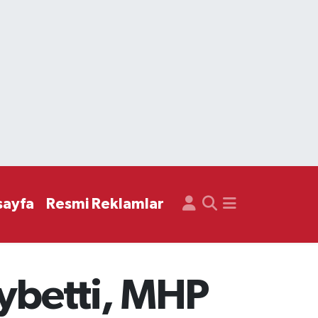
sayfa
Resmi Reklamlar
aybetti, MHP