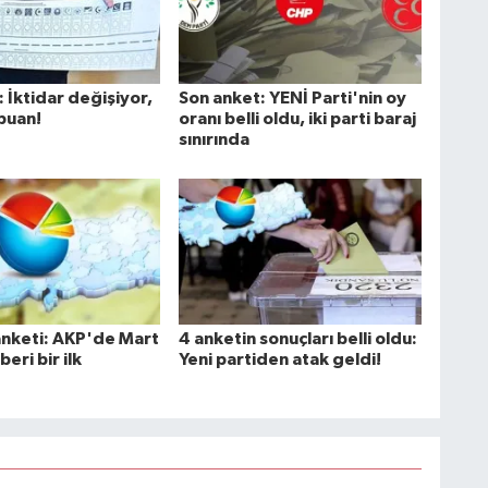
 İktidar değişiyor,
Son anket: YENİ Parti'nin oy
puan!
oranı belli oldu, iki parti baraj
sınırında
nketi: AKP'de Mart
4 anketin sonuçları belli oldu:
eri bir ilk
Yeni partiden atak geldi!