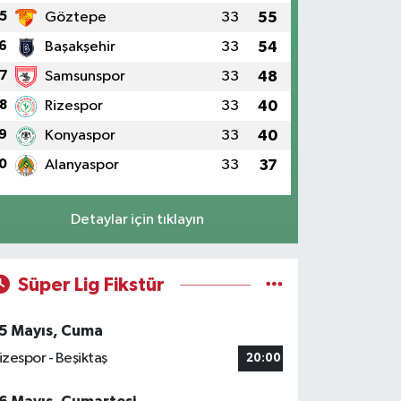
5
Göztepe
33
55
6
Başakşehir
33
54
7
Samsunspor
33
48
8
Rizespor
33
40
9
Konyaspor
33
40
0
Alanyaspor
33
37
Detaylar için tıklayın
Süper Lig Fikstür
5 Mayıs, Cuma
izespor - Beşiktaş
20:00