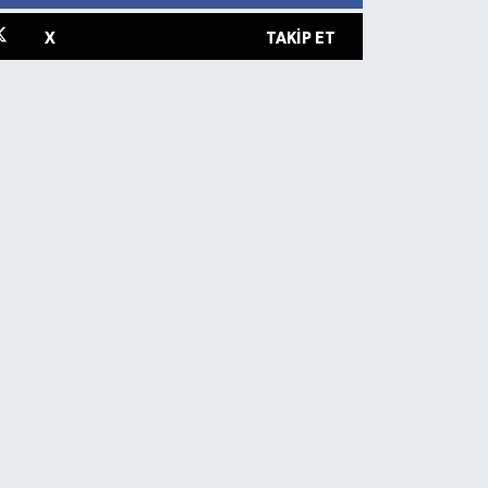
X
TAKIP ET