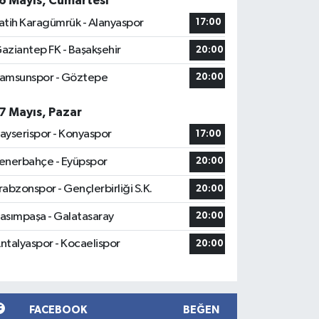
6 Mayıs, Cumartesi
atih Karagümrük - Alanyaspor
17:00
aziantep FK - Başakşehir
20:00
amsunspor - Göztepe
20:00
7 Mayıs, Pazar
ayserispor - Konyaspor
17:00
enerbahçe - Eyüpspor
20:00
rabzonspor - Gençlerbirliği S.K.
20:00
asımpaşa - Galatasaray
20:00
ntalyaspor - Kocaelispor
20:00
FACEBOOK
BEĞEN