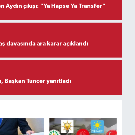
 Aydın çıkışı: "Ya Hapse Ya Transfer"
aş davasında ara karar açıklandı
, Başkan Tuncer yanıtladı