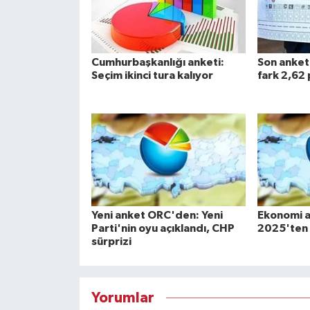
Cumhurbaşkanlığı anketi:
Son anket:
Seçim ikinci tura kalıyor
fark 2,62 
Yeni anket ORC'den: Yeni
Ekonomi a
Parti'nin oyu açıklandı, CHP
2025'ten b
sürprizi
Yorumlar