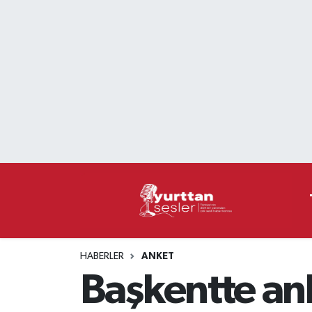
Nöbetçi Eczaneler
Hava Durumu
Namaz Vakitleri
Trafik Durumu
Süper Lig Puan Durumu ve Fikstür
Tüm Manşetler
HABERLER
ANKET
Son Dakika Haberleri
Başkentte ank
Haber Arşivi