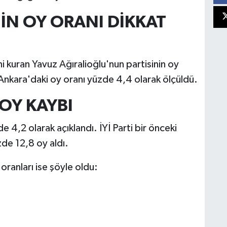
İN OY ORANI DİKKAT
ni kuran Yavuz Ağıralioğlu'nun partisinin oy
n Ankara'daki oy oranı yüzde 4,4 olarak ölçüldü.
 OY KAYBI
e 4,2 olarak açıklandı. İYİ Parti bir önceki
de 12,8 oy aldı.
oranları ise şöyle oldu: