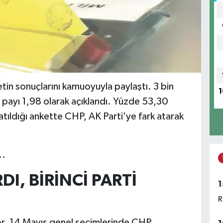
in sonuçlarını kamuoyuyla paylaştı. 3 bin
1
ta payı 1,98 olarak açıklandı. Yüzde 53,30
ıldığı ankette CHP, AK Parti'ye fark atarak
..
DI, BİRİNCİ PARTİ
1
R
r. 14 Mayıs genel seçimlerinde CHP,