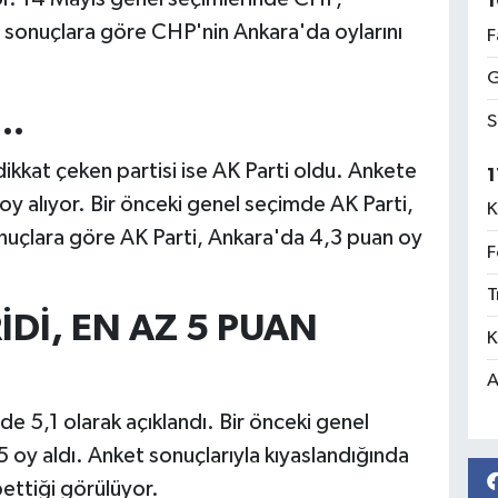
1
 sonuçlara göre CHP'nin Ankara'da oylarını
F
G
..
S
ikkat çeken partisi ise AK Parti oldu. Ankete
1
y alıyor. Bir önceki genel seçimde AK Parti,
K
nuçlara göre AK Parti, Ankara'da 4,3 puan oy
F
T
Dİ, EN AZ 5 PUAN
K
A
e 5,1 olarak açıklandı. Bir önceki genel
y aldı. Anket sonuçlarıyla kıyaslandığında
ettiği görülüyor.