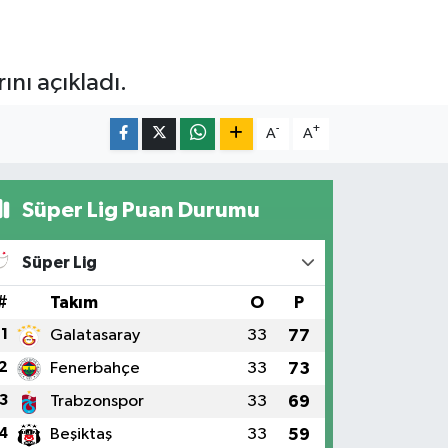
nı açıkladı.
-
+
A
A
Süper Lig Puan Durumu
Süper Lig
#
Takım
O
P
1
Galatasaray
33
77
2
Fenerbahçe
33
73
3
Trabzonspor
33
69
4
Beşiktaş
33
59