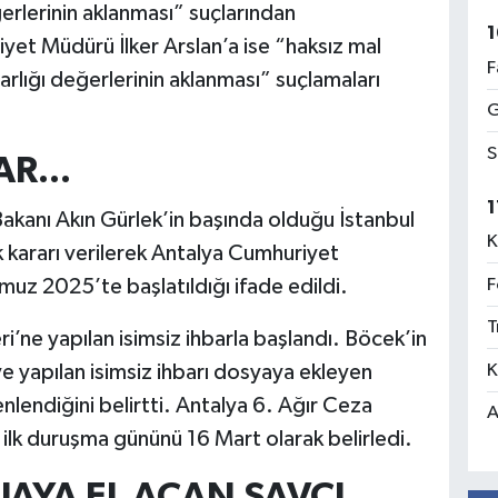
erlerinin aklanması” suçlarından
1
iyet Müdürü İlker Arslan’a ise “haksız mal
F
lığı değerlerinin aklanması” suçlamaları
G
S
R...
1
kanı Akın Gürlek’in başında olduğu İstanbul
K
k kararı verilerek Antalya Cumhuriyet
muz 2025’te başlatıldığı ifade edildi.
F
T
i’ne yapılan isimsiz ihbarla başlandı. Böcek’in
 yapılan isimsiz ihbarı dosyaya ekleyen
K
nlendiğini belirtti. Antalya 6. Ağır Ceza
A
ilk duruşma gününü 16 Mart olarak belirledi.
UAYA EL AÇAN SAVCI