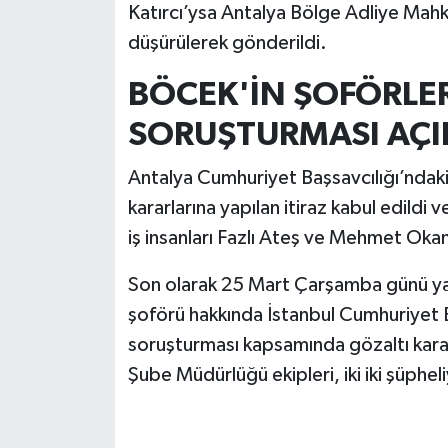
Katırcı’ysa Antalya Bölge Adliye Mahk
düşürülerek gönderildi.
BÖCEK'İN ŞOFÖRLER
SORUŞTURMASI AÇI
Antalya Cumhuriyet Başsavcılığı’ndaki
kararlarına yapılan itiraz kabul edildi 
iş insanları Fazlı Ateş ve Mehmet Okan
Son olarak 25 Mart Çarşamba günü yap
şoförü hakkında İstanbul Cumhuriyet B
soruşturması kapsamında gözaltı kararı
Şube Müdürlüğü ekipleri, iki iki şüphel