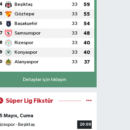
4
Beşiktaş
33
59
5
Göztepe
33
55
6
Başakşehir
33
54
7
Samsunspor
33
48
8
Rizespor
33
40
9
Konyaspor
33
40
0
Alanyaspor
33
37
Detaylar için tıklayın
Süper Lig Fikstür
5 Mayıs, Cuma
izespor - Beşiktaş
20:00