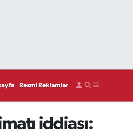
sayfa
Resmi Reklamlar
matı iddiası: