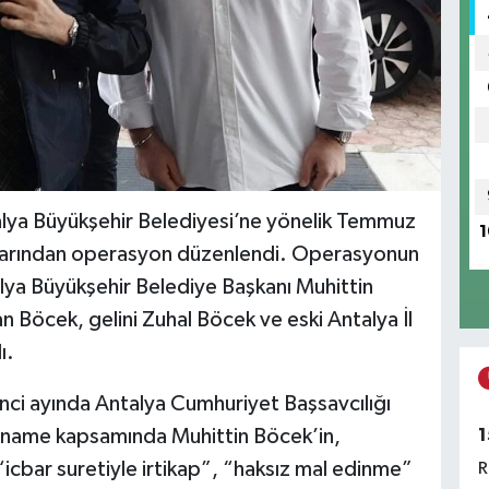
alya Büyükşehir Belediyesi’ne yönelik Temmuz
1
uçlarından operasyon düzenlendi. Operasyonun
alya Büyükşehir Belediye Başkanı Muhittin
 Böcek, gelini Zuhal Böcek ve eski Antalya İl
ı.
inci ayında Antalya Cumhuriyet Başsavcılığı
1
ianame kapsamında Muhittin Böcek’in,
icbar suretiyle irtikap”, “haksız mal edinme”
R