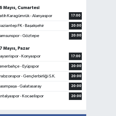
6 Mayıs, Cumartesi
atih Karagümrük - Alanyaspor
17:00
aziantep FK - Başakşehir
20:00
amsunspor - Göztepe
20:00
7 Mayıs, Pazar
ayserispor - Konyaspor
17:00
enerbahçe - Eyüpspor
20:00
rabzonspor - Gençlerbirliği S.K.
20:00
asımpaşa - Galatasaray
20:00
ntalyaspor - Kocaelispor
20:00