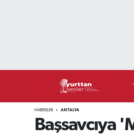
Nöbetçi Eczaneler
Hava Durumu
Namaz Vakitleri
Trafik Durumu
Süper Lig Puan Durumu ve Fikstür
Tüm Manşetler
HABERLER
ANTALYA
Son Dakika Haberleri
Başsavcıya 'M
Haber Arşivi