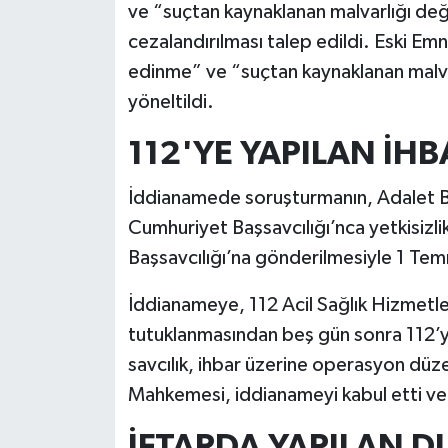
ve “suçtan kaynaklanan malvarlığı değ
cezalandırılması talep edildi. Eski Emn
edinme” ve “suçtan kaynaklanan malvar
yöneltildi.
112'YE YAPILAN İHBA
İddianamede soruşturmanın, Adalet Ba
Cumhuriyet Başsavcılığı’nca yetkisizli
Başsavcılığı’na gönderilmesiyle 1 Tem
İddianameye, 112 Acil Sağlık Hizmetler
tutuklanmasından beş gün sonra 112’ye
savcılık, ihbar üzerine operasyon düze
Mahkemesi, iddianameyi kabul etti ve 
İFTARDA YAPILAN D