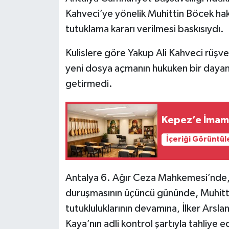
Kahveci’ye yönelik Muhittin Böcek hak
tutuklama kararı verilmesi baskısıydı.
Kulislere göre Yakup Ali Kahveci rüşve
yeni dosya açmanın hukuken bir dayana
getirmedi.
Kepez’e İmam 
İçeriği Görüntül
Antalya 6. Ağır Ceza Mahkemesi’nde, 
duruşmasının üçüncü gününde, Muhitt
tutukluluklarının devamına, İlker Arsla
Kaya’nın adli kontrol şartıyla tahliye e