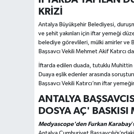
KRİZİ
Antalya Büyükşehir Belediyesi, duruş
ve şehit yakınları için iftar yemeği d
belediye görevlileri, mülki amirler v
Başsavcı Vekili Mehmet Akif Katırcı da 
İftarda edilen duada, tutuklu Muhitti
Duaya eşlik edenler arasında soruştur
Başsavcı Vekili Katırcı’nın iftar yemeğ
ANTALYA BAŞSAVCIS
DOSYA AÇ' BASKISI 
Medyascope'den Furkan Karabay
'
Antalya Cumhuriyet Başsavcılığı’ndaki 