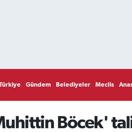
Türkiye
Gündem
Belediyeler
Meclis
Ana
uhittin Böcek' tali