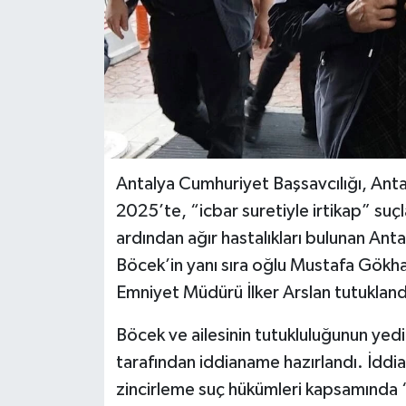
Antalya Cumhuriyet Başsavcılığı, Ant
2025’te, “icbar suretiyle irtikap” s
ardından ağır hastalıkları bulunan Ant
Böcek’in yanı sıra oğlu Mustafa Gökhan
Emniyet Müdürü İlker Arslan tutukland
Böcek ve ailesinin tutukluluğunun yed
tarafından iddianame hazırlandı. İdd
zincirleme suç hükümleri kapsamında “