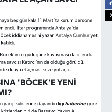
maya beş gün kala 11 Mart’ta kurum personeli
üzenlendi. İftar programında Antalya’da
e Böcek iddianamesini yazan Antalya Cumhuriyet
katıldı.
n Böcek’in özgürlüğüne kavuşması da dilendi.
ma savcısı Katırcı’nın da olduğu görüldü.
inde duaya el açması krize yol açtı.
INA 'BÖCEK'E YENİ
MI?
ın yargı kulislerine dayandırdığı
haberine
göre
krizlerden biri de Başsavcı Yakup Ali