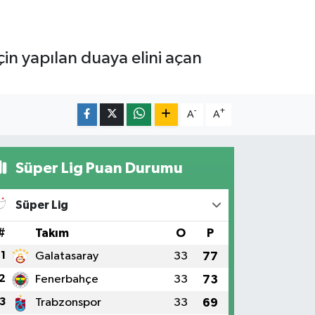
in yapılan duaya elini açan
-
+
A
A
Süper Lig Puan Durumu
Süper Lig
#
Takım
O
P
1
Galatasaray
33
77
2
Fenerbahçe
33
73
3
Trabzonspor
33
69