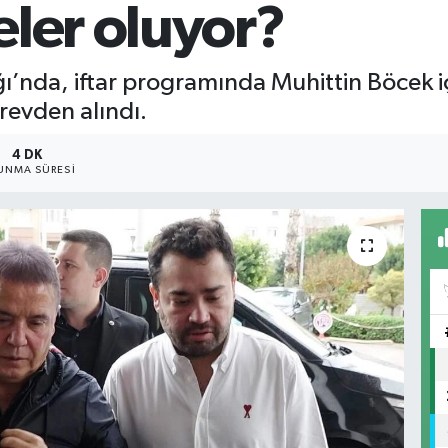
eler oluyor?
ı’nda, iftar programında Muhittin Böcek iç
revden alındı.
4 DK
UNMA SÜRESI