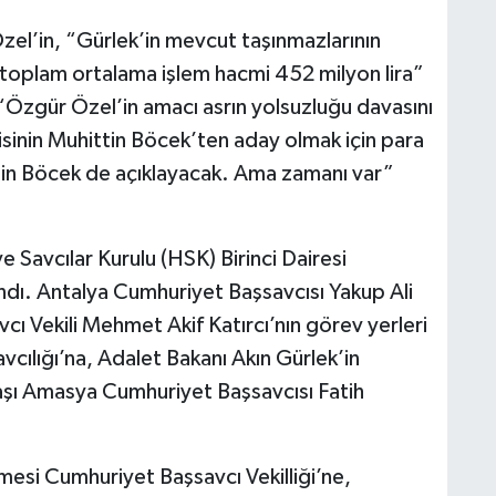
el’in, “Gürlek’in mevcut taşınmazlarının
n toplam ortalama işlem hacmi 452 milyon lira”
 “Özgür Özel’in amacı asrın yolsuzluğu davasını
inin Muhittin Böcek’ten aday olmak için para
ttin Böcek de açıklayacak. Ama zamanı var”
 Savcılar Kurulu (HSK) Birinci Dairesi
ndı. Antalya Cumhuriyet Başsavcısı Yakup Ali
ı Vekili Mehmet Akif Katırcı’nın görev yerleri
vcılığı’na, Adalet Bakanı Akın Gürlek’in
şı Amasya Cumhuriyet Başsavcısı Fatih
esi Cumhuriyet Başsavcı Vekilliği’ne,