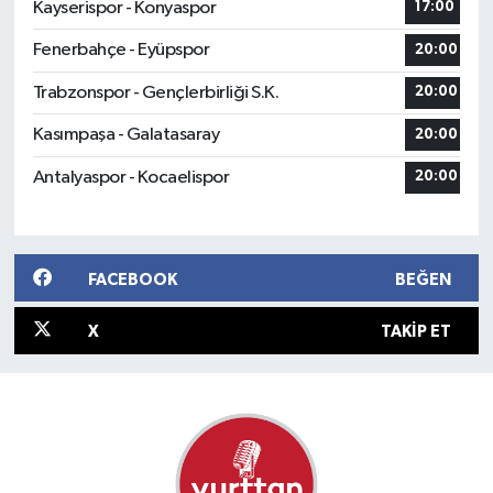
Kayserispor - Konyaspor
17:00
Fenerbahçe - Eyüpspor
20:00
Trabzonspor - Gençlerbirliği S.K.
20:00
Kasımpaşa - Galatasaray
20:00
Antalyaspor - Kocaelispor
20:00
FACEBOOK
BEĞEN
X
TAKIP ET