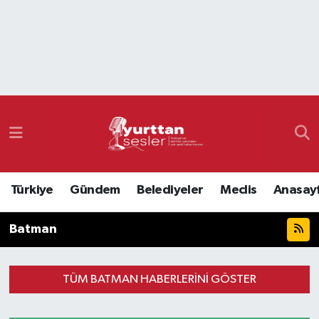
Nöbetçi Eczaneler
Hava Durumu
Namaz Vakitleri
Trafik Durumu
Türkiye
Gündem
Belediyeler
Meclis
Anasay
Süper Lig Puan Durumu ve Fikstür
Batman
Tüm Manşetler
Son Dakika Haberleri
TÜM BATMAN HABERLERINI GÖSTER
Haber Arşivi