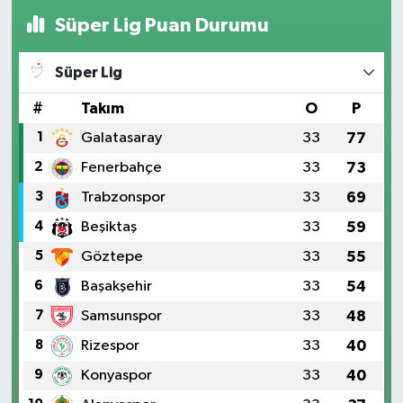
Süper Lig Puan Durumu
Süper Lig
#
Takım
O
P
1
Galatasaray
33
77
2
Fenerbahçe
33
73
3
Trabzonspor
33
69
4
Beşiktaş
33
59
5
Göztepe
33
55
6
Başakşehir
33
54
7
Samsunspor
33
48
8
Rizespor
33
40
9
Konyaspor
33
40