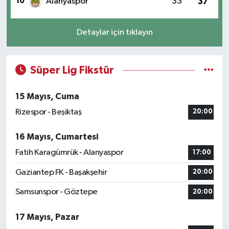
10
Alanyaspor
33
37
Detaylar için tıklayın
Süper Lig Fikstür
15 Mayıs, Cuma
Rizespor - Beşiktaş
20:00
16 Mayıs, Cumartesi
Fatih Karagümrük - Alanyaspor
17:00
Gaziantep FK - Başakşehir
20:00
Samsunspor - Göztepe
20:00
17 Mayıs, Pazar