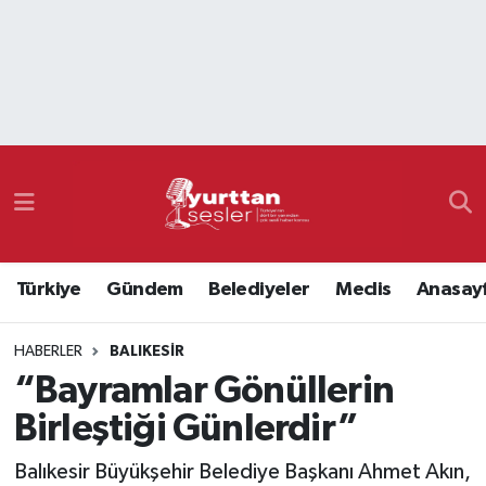
Nöbetçi Eczaneler
Hava Durumu
Namaz Vakitleri
Trafik Durumu
Türkiye
Gündem
Belediyeler
Meclis
Anasay
Süper Lig Puan Durumu ve Fikstür
HABERLER
BALIKESIR
Tüm Manşetler
“Bayramlar Gönüllerin
Son Dakika Haberleri
Birleştiği Günlerdir”
Haber Arşivi
Balıkesir Büyükşehir Belediye Başkanı Ahmet Akın,