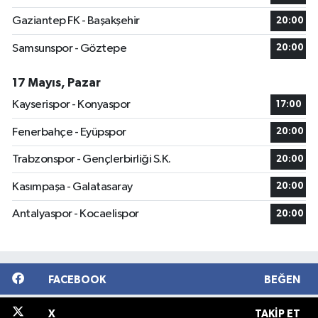
Gaziantep FK - Başakşehir
20:00
Samsunspor - Göztepe
20:00
17 Mayıs, Pazar
Kayserispor - Konyaspor
17:00
Fenerbahçe - Eyüpspor
20:00
Trabzonspor - Gençlerbirliği S.K.
20:00
Kasımpaşa - Galatasaray
20:00
Antalyaspor - Kocaelispor
20:00
FACEBOOK
BEĞEN
X
TAKIP ET