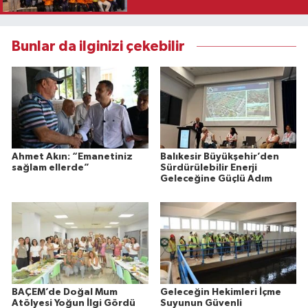
Bunlar da ilginizi çekebilir
Ahmet Akın: “Emanetiniz
Balıkesir Büyükşehir’den
sağlam ellerde”
Sürdürülebilir Enerji
Geleceğine Güçlü Adım
BAÇEM’de Doğal Mum
Geleceğin Hekimleri İçme
Atölyesi Yoğun İlgi Gördü
Suyunun Güvenli