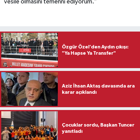
vesile olmasını temenni ediyorum.”
Özgür Özel’den Aydın çıkışı:
"Ya Hapse Ya Transfer"
Aziz İhsan Aktaş davasında ara
karar açıklandı
Çocuklar sordu, Başkan Tuncer
yanıtladı