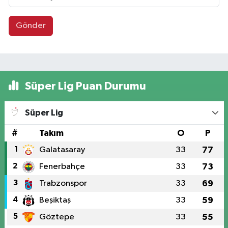
Gönder
Süper Lig Puan Durumu
Süper Lig
#
Takım
O
P
1
Galatasaray
33
77
2
Fenerbahçe
33
73
3
Trabzonspor
33
69
4
Beşiktaş
33
59
5
Göztepe
33
55