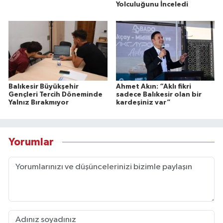
Yolculuğunu İnceledi
Balıkesir Büyükşehir
Ahmet Akın: “Aklı fikri
Gençleri Tercih Döneminde
sadece Balıkesir olan bir
Yalnız Bırakmıyor
kardeşiniz var”
Yorumlar