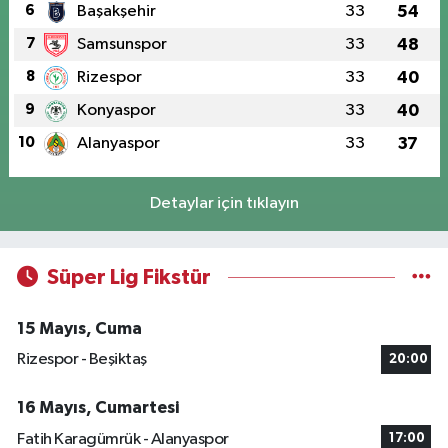
6
Başakşehir
33
54
7
Samsunspor
33
48
8
Rizespor
33
40
9
Konyaspor
33
40
10
Alanyaspor
33
37
Detaylar için tıklayın
Süper Lig Fikstür
15 Mayıs, Cuma
Rizespor - Beşiktaş
20:00
16 Mayıs, Cumartesi
Fatih Karagümrük - Alanyaspor
17:00