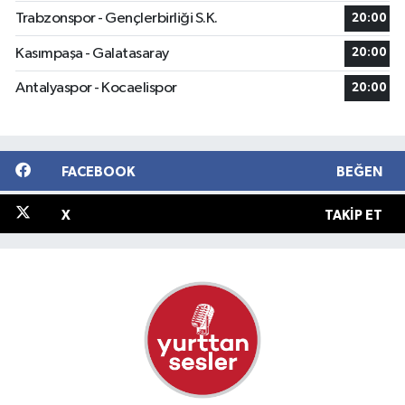
Trabzonspor - Gençlerbirliği S.K.
20:00
Kasımpaşa - Galatasaray
20:00
Antalyaspor - Kocaelispor
20:00
FACEBOOK
BEĞEN
X
TAKIP ET