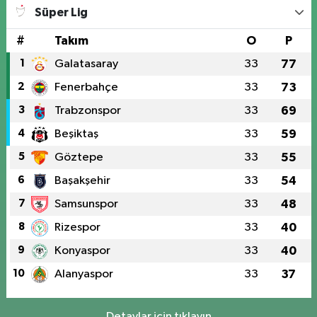
Süper Lig
#
Takım
O
P
1
Galatasaray
33
77
2
Fenerbahçe
33
73
3
Trabzonspor
33
69
4
Beşiktaş
33
59
5
Göztepe
33
55
6
Başakşehir
33
54
7
Samsunspor
33
48
8
Rizespor
33
40
9
Konyaspor
33
40
10
Alanyaspor
33
37
Detaylar için tıklayın