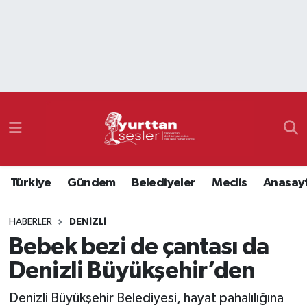
Nöbetçi Eczaneler
Hava Durumu
Namaz Vakitleri
Trafik Durumu
Türkiye
Gündem
Belediyeler
Meclis
Anasay
Süper Lig Puan Durumu ve Fikstür
HABERLER
DENIZLI
Tüm Manşetler
Bebek bezi de çantası da
Son Dakika Haberleri
Denizli Büyükşehir’den
Haber Arşivi
Denizli Büyükşehir Belediyesi, hayat pahalılığına