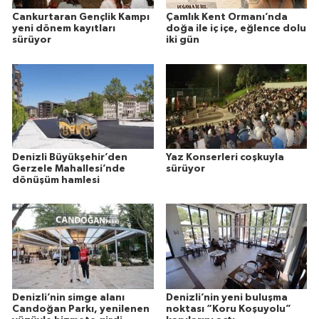
Cankurtaran Gençlik Kampı
Çamlık Kent Ormanı’nda
yeni dönem kayıtları
doğa ile iç içe, eğlence dolu
sürüyor
iki gün
Denizli Büyükşehir’den
Yaz Konserleri coşkuyla
Gerzele Mahallesi’nde
sürüyor
dönüşüm hamlesi
Denizli’nin simge alanı
Denizli’nin yeni buluşma
Candoğan Parkı, yenilenen
noktası “Koru Koşuyolu”