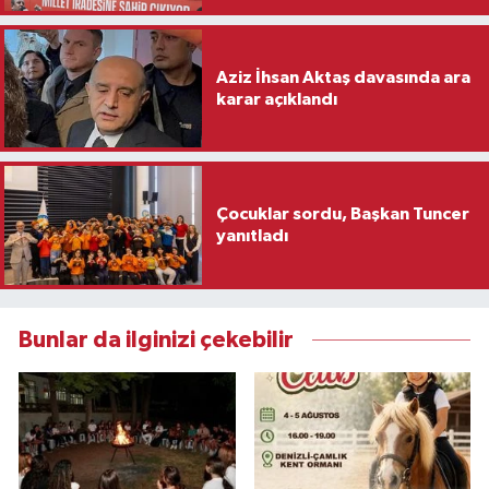
Aziz İhsan Aktaş davasında ara
karar açıklandı
Çocuklar sordu, Başkan Tuncer
yanıtladı
Bunlar da ilginizi çekebilir