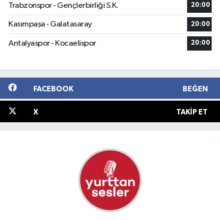
Trabzonspor - Gençlerbirliği S.K.
20:00
Kasımpaşa - Galatasaray
20:00
Antalyaspor - Kocaelispor
20:00
FACEBOOK
BEĞEN
X
TAKIP ET