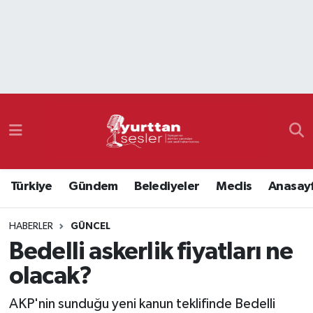
Nöbetçi Eczaneler
Hava Durumu
Namaz Vakitleri
Trafik Durumu
Türkiye
Gündem
Belediyeler
Meclis
Anasay
Süper Lig Puan Durumu ve Fikstür
HABERLER
GÜNCEL
Tüm Manşetler
Bedelli askerlik fiyatları ne
Son Dakika Haberleri
olacak?
Haber Arşivi
AKP'nin sunduğu yeni kanun teklifinde Bedelli