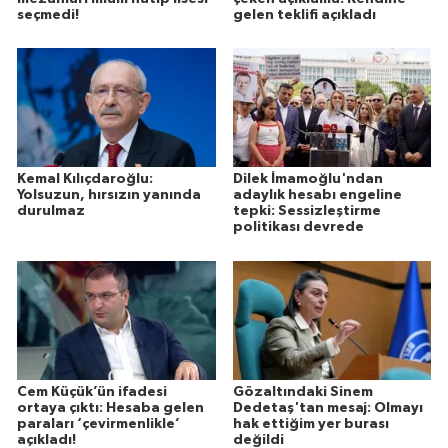
seçmedi!
gelen teklifi açıkladı
Kemal Kılıçdaroğlu:
Dilek İmamoğlu'ndan
Yolsuzun, hırsızın yanında
adaylık hesabı engeline
durulmaz
tepki: Sessizleştirme
politikası devrede
Cem Küçük’ün ifadesi
Gözaltındaki Sinem
ortaya çıktı: Hesaba gelen
Dedetaş'tan mesaj: Olmayı
paraları ‘çevirmenlikle’
hak ettiğim yer burası
açıkladı!
değildi