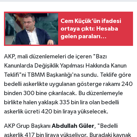
Cem Küçük’ün ifadesi
ortaya çıktı: Hesaba
gelen paraları
‘çevirmenlikle’ açıkladı!
AKP, mali düzenlemeleri de içeren "Bazı
Kanunlarda Değişiklik Yapılması Hakkında Kanun
Teklifi"ni TBMM Başkanlığı'na sundu. Teklife göre
bedelli askerlikte uygulanan gösterge rakamı 240
binden 300 bine çıkarılacak. Bu düzenlemeyle
birlikte halen yaklaşık 335 bin lira olan bedelli
askerlik ücreti 420 bin liraya yükselecek.
AKP Grup Başkanı
Abdullah Güler
, "Bedelli
askerlik 417 bin liraya yükseliyor. Buradaki kaynak