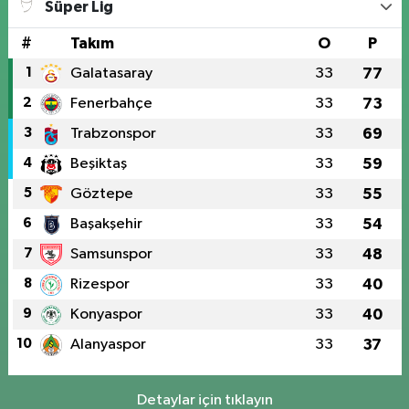
Süper Lig
#
Takım
O
P
1
Galatasaray
33
77
2
Fenerbahçe
33
73
3
Trabzonspor
33
69
4
Beşiktaş
33
59
5
Göztepe
33
55
6
Başakşehir
33
54
7
Samsunspor
33
48
8
Rizespor
33
40
9
Konyaspor
33
40
10
Alanyaspor
33
37
Detaylar için tıklayın