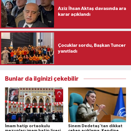
Aziz İhsan Aktaş davasında ara
karar açıklandı
Çocuklar sordu, Başkan Tuncer
yanıtladı
Bunlar da ilginizi çekebilir
İmam hatip ortaokulu
Sinem Dedetaş'tan dikkat
mezunları imam hatip lisesi
çeken açıklama: Kendine