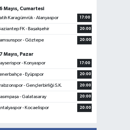
6 Mayıs, Cumartesi
atih Karagümrük - Alanyaspor
17:00
aziantep FK - Başakşehir
20:00
amsunspor - Göztepe
20:00
7 Mayıs, Pazar
ayserispor - Konyaspor
17:00
enerbahçe - Eyüpspor
20:00
rabzonspor - Gençlerbirliği S.K.
20:00
asımpaşa - Galatasaray
20:00
ntalyaspor - Kocaelispor
20:00