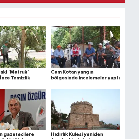
aki ‘Metruk’
Cem Kotan yangın
İnce Temizlik
bölgesinde incelemeler yaptı
 gazetecilere
Hıdırlık Kulesi yeniden