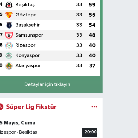
4
Beşiktaş
33
59
5
Göztepe
33
55
6
Başakşehir
33
54
7
Samsunspor
33
48
8
Rizespor
33
40
9
Konyaspor
33
40
0
Alanyaspor
33
37
Detaylar için tıklayın
Süper Lig Fikstür
5 Mayıs, Cuma
izespor - Beşiktaş
20:00