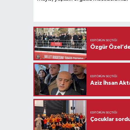
EDITÖRÜN SEÇTIĞI
Özgür Özel’den
EDITÖRÜN SEÇTIĞI
Aziz İhsan Akt
EDITÖRÜN SEÇTIĞI
Çocuklar sordu