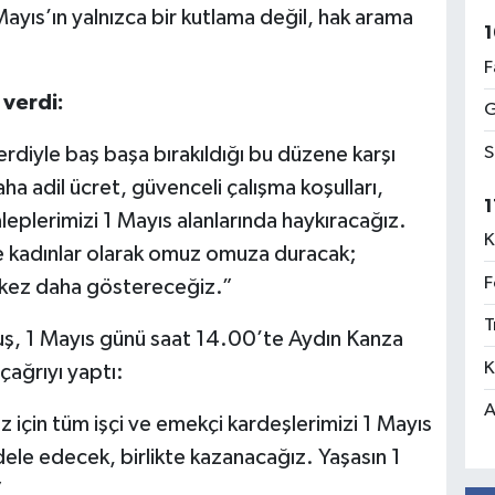
ayıs’ın yalnızca bir kutlama değil, hak arama
1
F
 verdi:
G
S
erdiyle baş başa bırakıldığı bu düzene karşı
ha adil ücret, güvenceli çalışma koşulları,
1
leplerimizi 1 Mayıs alanlarında haykıracağız.
K
 ve kadınlar olarak omuz omuza duracak;
F
 kez daha göstereceğiz.”
T
uş, 1 Mayıs günü saat 14.00’te Aydın Kanza
K
çağrıyı yaptı:
A
için tüm işçi ve emekçi kardeşlerimizi 1 Mayıs
ele edecek, birlikte kazanacağız. Yaşasın 1
”