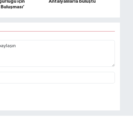
ürlüğü için
Antalyalılarla buluştu
Buluşması’