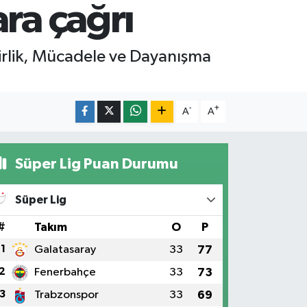
ra çağrı
 Birlik, Mücadele ve Dayanışma
-
+
A
A
Süper Lig Puan Durumu
Süper Lig
#
Takım
O
P
1
Galatasaray
33
77
2
Fenerbahçe
33
73
3
Trabzonspor
33
69