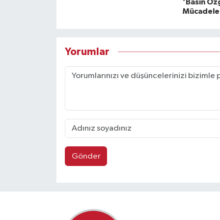
‘Basın Özg
Mücadele 
Yorumlar
Gönder