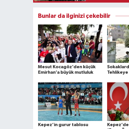
Bunlar da ilginizi çekebilir
Mesut Kocagöz’den küçük
Sokaklard
Emirhan’a büyük mutluluk
Tehlikeye 
Kepez’in gurur tablosu
Kepez’den