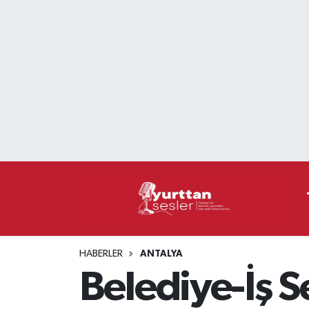
Nöbetçi Eczaneler
Hava Durumu
Namaz Vakitleri
Trafik Durumu
Süper Lig Puan Durumu ve Fikstür
Tüm Manşetler
HABERLER
ANTALYA
Son Dakika Haberleri
Belediye-İş 
Haber Arşivi