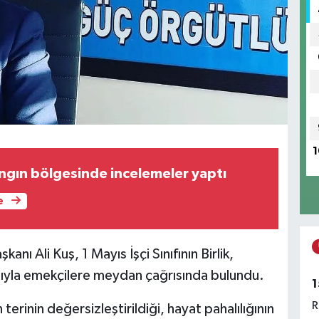
1
gın bölgesinde incelemeler yaptı
e
nı Ali Kuş, 1 Mayıs İşçi Sınıfının Birlik,
yla emekçilere meydan çağrısında bulundu.
1
R
n terinin değersizleştirildiği, hayat pahalılığının