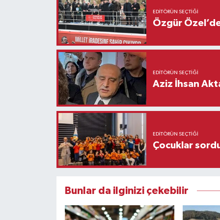
EDITÖRÜN SEÇTIĞI
Özgür Özel’den
EDITÖRÜN SEÇTIĞI
Aziz İhsan Akt
EDITÖRÜN SEÇTIĞI
Çocuklar sordu
Bunlar da ilginizi çekebilir