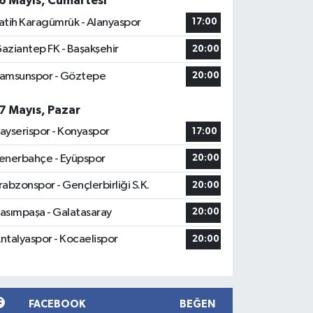
6 Mayıs, Cumartesi
atih Karagümrük - Alanyaspor
17:00
aziantep FK - Başakşehir
20:00
amsunspor - Göztepe
20:00
7 Mayıs, Pazar
ayserispor - Konyaspor
17:00
enerbahçe - Eyüpspor
20:00
rabzonspor - Gençlerbirliği S.K.
20:00
asımpaşa - Galatasaray
20:00
ntalyaspor - Kocaelispor
20:00
FACEBOOK
BEĞEN