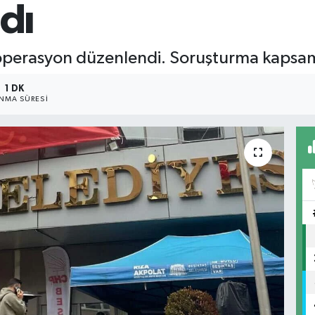
ndı
 operasyon düzenlendi. Soruşturma kapsamı
1 DK
NMA SÜRESI