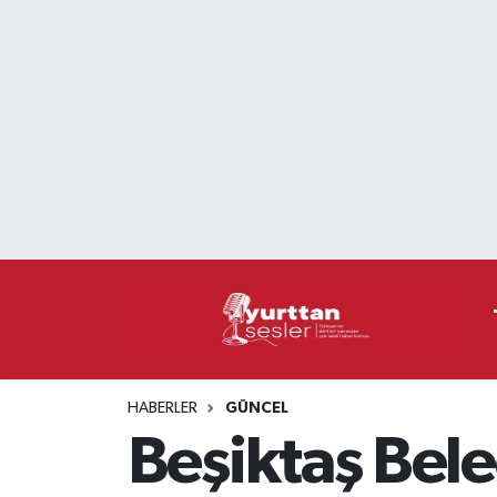
Nöbetçi Eczaneler
Hava Durumu
Namaz Vakitleri
Trafik Durumu
Süper Lig Puan Durumu ve Fikstür
Tüm Manşetler
HABERLER
GÜNCEL
Son Dakika Haberleri
Beşiktaş Bele
Haber Arşivi