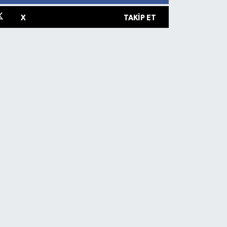
X
TAKIP ET