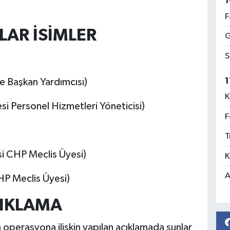
1
F
AR İSİMLER
G
S
1
e Başkan Yardımcısı)
K
i Personel Hizmetleri Yöneticisi)
F
T
si CHP Meclis Üyesi)
K
A
HP Meclis Üyesi)
ÇIKLAMA
 operasyona ilişkin yapılan açıklamada şunlar