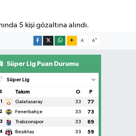
nda 5 kişi gözaltına alındı.
-
+
A
A
Süper Lig Puan Durumu
Süper Lig
#
Takım
O
P
1
Galatasaray
33
77
2
Fenerbahçe
33
73
3
Trabzonspor
33
69
4
Beşiktaş
33
59