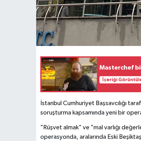
Masterchef bi
İçeriği Görüntül
İstanbul Cumhuriyet Başsavcılığı taraf
soruşturma kapsamında yeni bir oper
"Rüşvet almak" ve "mal varlığı değerl
operasyonda, aralarında Eski Beşiktaş