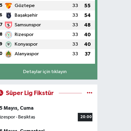
5
Göztepe
33
55
6
Başakşehir
33
54
7
Samsunspor
33
48
8
Rizespor
33
40
9
Konyaspor
33
40
0
Alanyaspor
33
37
Detaylar için tıklayın
Süper Lig Fikstür
5 Mayıs, Cuma
izespor - Beşiktaş
20:00