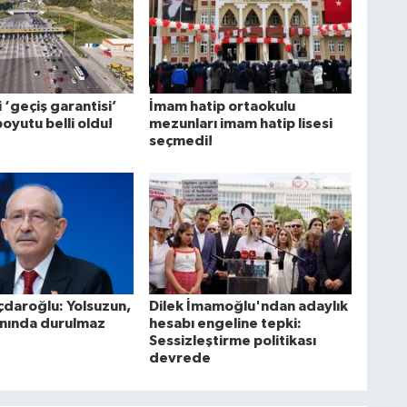
‘geçiş garantisi’
İmam hatip ortaokulu
boyutu belli oldu!
mezunları imam hatip lisesi
seçmedi!
çdaroğlu: Yolsuzun,
Dilek İmamoğlu'ndan adaylık
yanında durulmaz
hesabı engeline tepki:
Sessizleştirme politikası
devrede