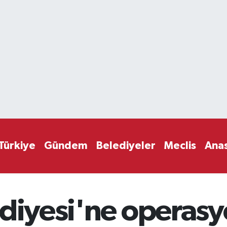
Türkiye
Gündem
Belediyeler
Meclis
Ana
diyesi'ne operasyo