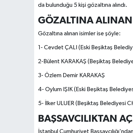
da bulunduğu 5 kişi gözaltına alındı.
GÖZALTINA ALINANL
Gözaltına alınan isimler ise şöyle:
1- Cevdet ÇALI (Eski Beşiktaş Belediy
2-Bülent KARAKAŞ (Beşiktaş Belediyes
3- Özlem Demir KARAKAŞ
4- Oylum IŞIK (Eski Beşiktaş Belediye
5- İlker ULUER (Beşiktaş Belediyesi C
BAŞSAVCILIKTAN A
İstanbul Cumhuriyet Başsavcılığı'ndan