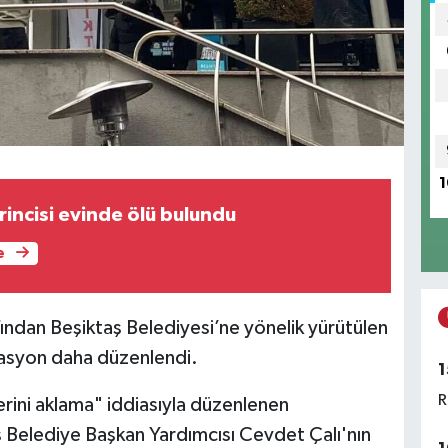
1
rincisi evinde ölü bulundu
e
ından Beşiktaş Belediyesi’ne yönelik yürütülen
asyon daha düzenlendi.
1
R
erini aklama" iddiasıyla düzenlenen
 Belediye Başkan Yardımcısı Cevdet Çalı'nın