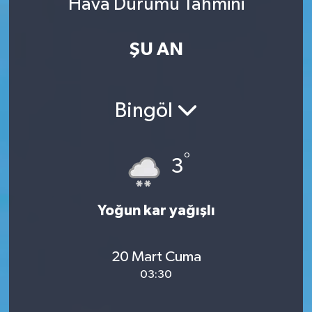
Hava Durumu Tahmini
ŞU AN
Bingöl
°
3
Yoğun kar yağışlı
20 Mart Cuma
03:30