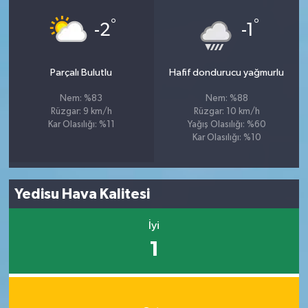
°
°
-2
-1
Parçalı Bulutlu
Hafif dondurucu yağmurlu
Nem: %83
Nem: %88
Rüzgar: 9 km/h
Rüzgar: 10 km/h
Kar Olasılığı: %11
Yağış Olasılığı: %60
Kar Olasılığı: %10
Yedisu Hava Kalitesi
İyi
1