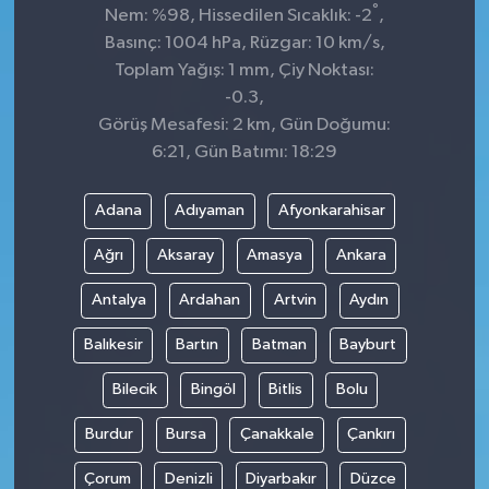
°
Nem: %98, Hissedilen Sıcaklık: -2
,
Basınç: 1004 hPa, Rüzgar: 10 km/s,
Toplam Yağış: 1 mm, Çiy Noktası:
-0.3,
Görüş Mesafesi: 2 km, Gün Doğumu:
6:21, Gün Batımı: 18:29
Adana
Adıyaman
Afyonkarahisar
Ağrı
Aksaray
Amasya
Ankara
Antalya
Ardahan
Artvin
Aydın
Balıkesir
Bartın
Batman
Bayburt
Bilecik
Bingöl
Bitlis
Bolu
Burdur
Bursa
Çanakkale
Çankırı
Çorum
Denizli
Diyarbakır
Düzce