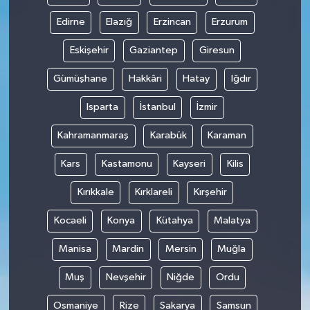
Edirne
Elazığ
Erzincan
Erzurum
Eskişehir
Gaziantep
Giresun
Gümüşhane
Hakkâri
Hatay
Iğdır
Isparta
İstanbul
İzmir
Kahramanmaraş
Karabük
Karaman
Kars
Kastamonu
Kayseri
Kilis
Kırıkkale
Kırklareli
Kırşehir
Kocaeli
Konya
Kütahya
Malatya
Manisa
Mardin
Mersin
Muğla
Muş
Nevşehir
Niğde
Ordu
Osmaniye
Rize
Sakarya
Samsun