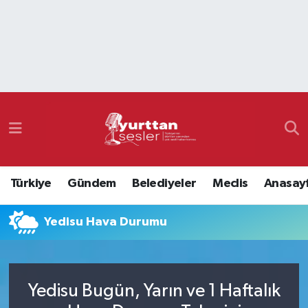
Nöbetçi Eczaneler
Hava Durumu
Namaz Vakitleri
Trafik Durumu
Türkiye
Gündem
Belediyeler
Meclis
Anasay
Süper Lig Puan Durumu ve Fikstür
Yedisu Hava Durumu
Tüm Manşetler
Son Dakika Haberleri
Yedisu Bugün, Yarın ve 1 Haftalık
Haber Arşivi