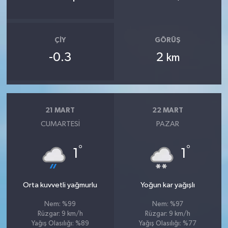
ÇIY
GÖRÜŞ
-0.3
2
km
21 MART
22 MART
CUMARTESI
PAZAR
°
°
1
1
Orta kuvvetli yağmurlu
Yoğun kar yağışlı
Nem: %99
Nem: %97
Rüzgar: 9 km/h
Rüzgar: 9 km/h
Yağış Olasılığı: %89
Yağış Olasılığı: %77