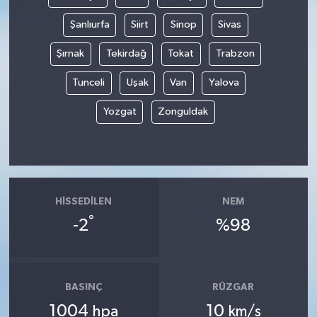
Şanlıurfa
Siirt
Sinop
Sivas
Şırnak
Tekirdağ
Tokat
Trabzon
Tunceli
Uşak
Van
Yalova
Yozgat
Zonguldak
HISSEDILEN
NEM
°
-2
%98
BASINÇ
RÜZGAR
1004
10
hpa
km/s