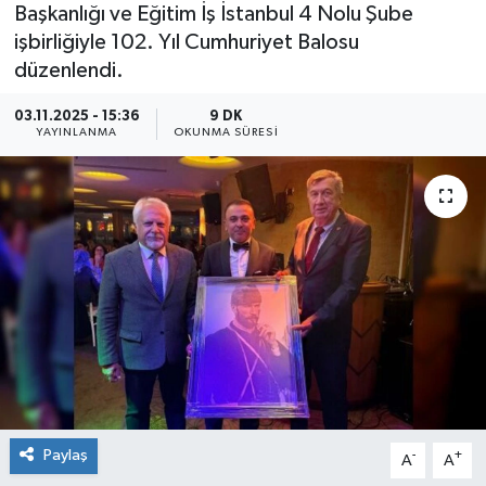
Başkanlığı ve Eğitim İş İstanbul 4 Nolu Şube
işbirliğiyle 102. Yıl Cumhuriyet Balosu
düzenlendi.
03.11.2025 - 15:36
9 DK
YAYINLANMA
OKUNMA SÜRESI
Paylaş
-
+
A
A