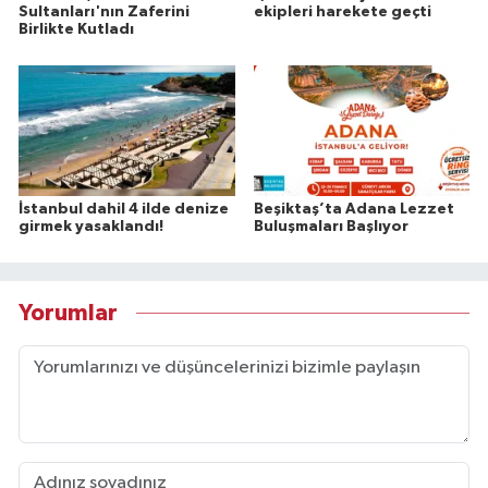
Sultanları'nın Zaferini
ekipleri harekete geçti
Birlikte Kutladı
İstanbul dahil 4 ilde denize
Beşiktaş’ta Adana Lezzet
girmek yasaklandı!
Buluşmaları Başlıyor
Yorumlar