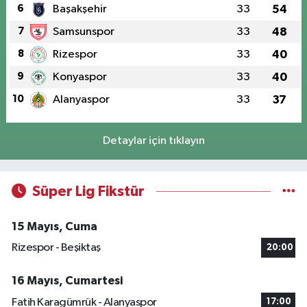
6
Başakşehir
33
54
7
Samsunspor
33
48
8
Rizespor
33
40
9
Konyaspor
33
40
10
Alanyaspor
33
37
Detaylar için tıklayın
Süper Lig Fikstür
15 Mayıs, Cuma
Rizespor - Beşiktaş
20:00
16 Mayıs, Cumartesi
Fatih Karagümrük - Alanyaspor
17:00