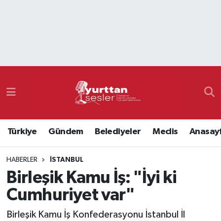
Nöbetçi Eczaneler
Hava Durumu
Namaz Vakitleri
Trafik Durumu
Türkiye
Gündem
Belediyeler
Meclis
Anasay
Süper Lig Puan Durumu ve Fikstür
HABERLER
İSTANBUL
Tüm Manşetler
Birleşik Kamu İş: "İyi ki
Son Dakika Haberleri
Cumhuriyet var"
Haber Arşivi
Birleşik Kamu İş Konfederasyonu İstanbul İl