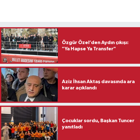
Özgür Özel’den Aydın çıkışı:
"Ya Hapse Ya Transfer"
Aziz İhsan Aktaş davasında ara
karar açıklandı
Çocuklar sordu, Başkan Tuncer
yanıtladı