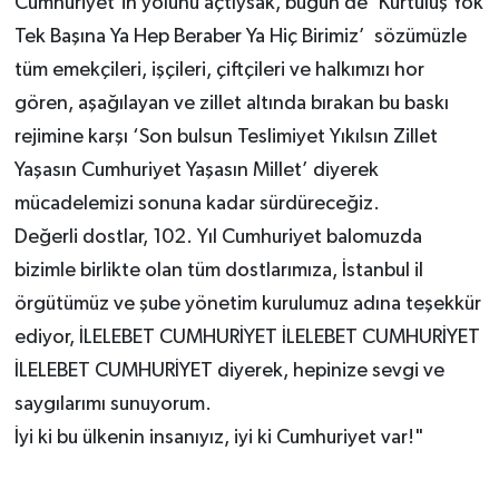
Cumhuriyet’in yolunu açtıysak, bugün de ‘Kurtuluş Yok
Tek Başına Ya Hep Beraber Ya Hiç Birimiz’ sözümüzle
tüm emekçileri, işçileri, çiftçileri ve halkımızı hor
gören, aşağılayan ve zillet altında bırakan bu baskı
rejimine karşı ‘Son bulsun Teslimiyet Yıkılsın Zillet
Yaşasın Cumhuriyet Yaşasın Millet’ diyerek
mücadelemizi sonuna kadar sürdüreceğiz.
Değerli dostlar, 102. Yıl Cumhuriyet balomuzda
bizimle birlikte olan tüm dostlarımıza, İstanbul il
örgütümüz ve şube yönetim kurulumuz adına teşekkür
ediyor, İLELEBET CUMHURİYET İLELEBET CUMHURİYET
İLELEBET CUMHURİYET diyerek, hepinize sevgi ve
saygılarımı sunuyorum.
İyi ki bu ülkenin insanıyız, iyi ki Cumhuriyet var!"