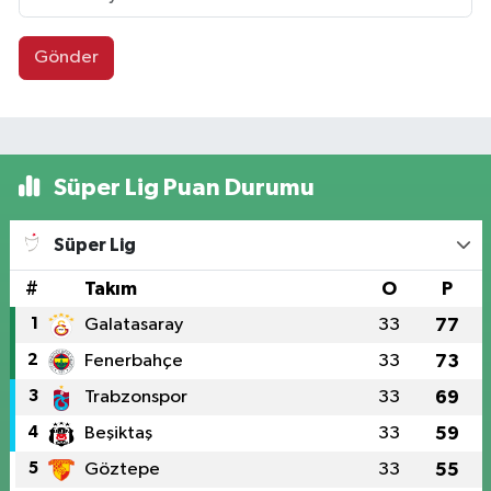
Gönder
Süper Lig Puan Durumu
Süper Lig
#
Takım
O
P
1
Galatasaray
33
77
2
Fenerbahçe
33
73
3
Trabzonspor
33
69
4
Beşiktaş
33
59
5
Göztepe
33
55