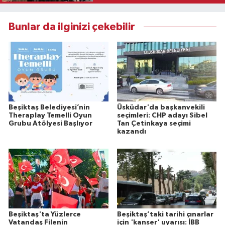
Bunlar da ilginizi çekebilir
Beşiktaş Belediyesi’nin
Üsküdar'da başkanvekili
Theraplay Temelli Oyun
seçimleri: CHP adayı Sibel
Grubu Atölyesi Başlıyor
Tan Çetinkaya seçimi
kazandı
Beşiktaş'ta Yüzlerce
Beşiktaş’taki tarihi çınarlar
Vatandaş Filenin
için 'kanser' uyarısı: İBB