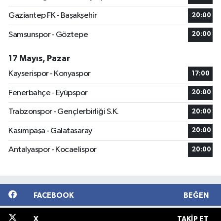
Gaziantep FK - Başakşehir
20:00
Samsunspor - Göztepe
20:00
17 Mayıs, Pazar
Kayserispor - Konyaspor
17:00
Fenerbahçe - Eyüpspor
20:00
Trabzonspor - Gençlerbirliği S.K.
20:00
Kasımpaşa - Galatasaray
20:00
Antalyaspor - Kocaelispor
20:00
FACEBOOK
BEĞEN
X
TAKIP ET