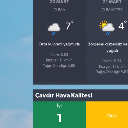
20 MART
21 MART
CUMA
CUMARTESI
°
°
7
4
Orta kuvvetli yağmurlu
Bölgesel düzensiz y
yağışlı
Nem: %83
Rüzgar: 11 km/h
Nem: %93
Yağış Olasılığı: %89
Rüzgar: 11 km/h
Yağış Olasılığı: %8
Çavdır Hava Kalitesi
İyi
1
Orta