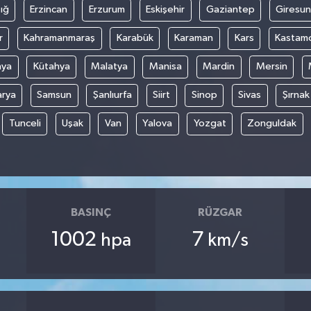
ığ
Erzincan
Erzurum
Eskişehir
Gaziantep
Giresun
r
Kahramanmaraş
Karabük
Karaman
Kars
Kastam
nya
Kütahya
Malatya
Manisa
Mardin
Mersin
arya
Samsun
Şanlıurfa
Siirt
Sinop
Sivas
Şırnak
Tunceli
Uşak
Van
Yalova
Yozgat
Zonguldak
BASINÇ
RÜZGAR
1002
7
hpa
km/s