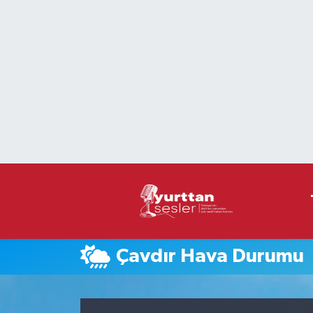
Nöbetçi Eczaneler
Hava Durumu
Namaz Vakitleri
Trafik Durumu
Süper Lig Puan Durumu ve Fikstür
Tüm Manşetler
Çavdır Hava Durumu
Son Dakika Haberleri
Haber Arşivi