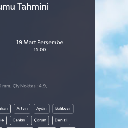
rumu Tahmini
19 Mart Perşembe
15:00
0 mm, Çiy Noktası: 4.9,
ahan
Artvin
Aydın
Balıkesir
le
Çankırı
Çorum
Denizli