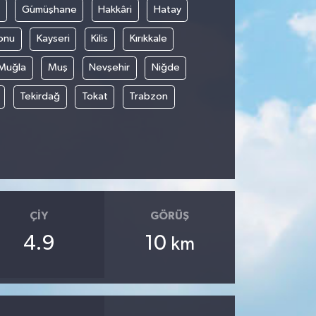
Gümüşhane
Hakkâri
Hatay
onu
Kayseri
Kilis
Kırıkkale
Muğla
Muş
Nevşehir
Niğde
Tekirdağ
Tokat
Trabzon
ÇIY
GÖRÜŞ
4.9
10
km