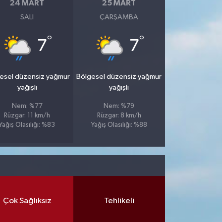
24 MART
25 MART
SALI
ÇARŞAMBA
°
°
7
7
esel düzensiz yağmur
Bölgesel düzensiz yağmur
yağışlı
yağışlı
Nem: %77
Nem: %79
Rüzgar: 11 km/h
Rüzgar: 8 km/h
Yağış Olasılığı: %83
Yağış Olasılığı: %88
Çok Sağlıksız
Tehlikeli