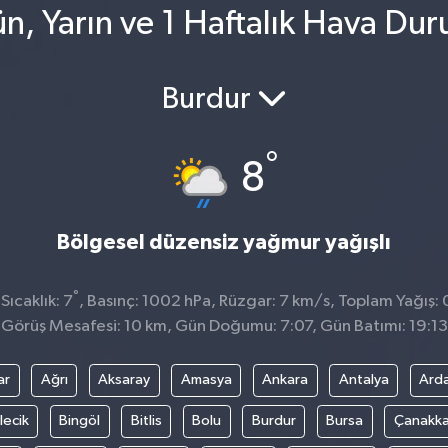
n, Yarın ve 1 Haftalık Hava Du
Burdur
°
8
Bölgesel düzensiz yağmur yağışlı
°
ıcaklık: 7
, Basınç: 1002 hPa, Rüzgar: 7 km/s, Toplam Yağış: 
Görüş Mesafesi: 10 km, Gün Doğumu: 7:07, Gün Batımı: 19:13
ar
Ağrı
Aksaray
Amasya
Ankara
Antalya
Ard
lecik
Bingöl
Bitlis
Bolu
Burdur
Bursa
Çanakka