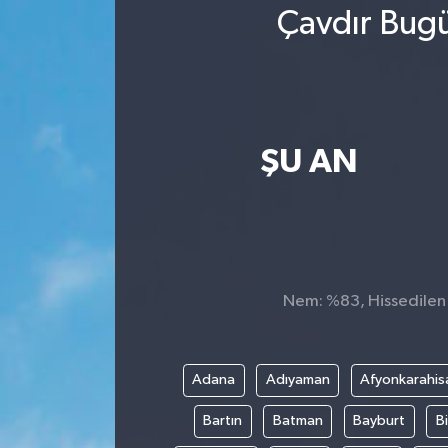
Çavdır Bugü
ŞU AN
Nem: %83, Hissedilen S
Adana
Adıyaman
Afyonkarahis
Bartın
Batman
Bayburt
Bi