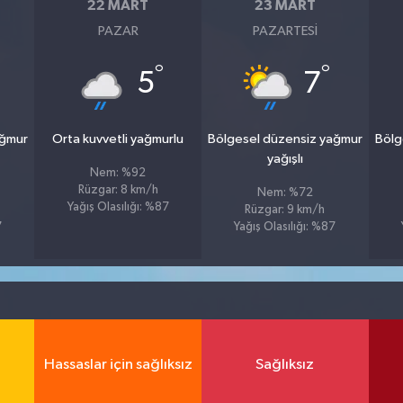
22 MART
23 MART
PAZAR
PAZARTESI
°
°
5
7
ağmur
Orta kuvvetli yağmurlu
Bölgesel düzensiz yağmur
Bölg
yağışlı
Nem: %92
Rüzgar: 8 km/h
Nem: %72
Yağış Olasılığı: %87
Rüzgar: 9 km/h
7
Yağış Olasılığı: %87
Hassaslar için sağlıksız
Sağlıksız