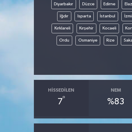
Diyarbakır
Düzce
Edirne
Elaz
Iğdır
Isparta
İstanbul
İzmi
Kırklareli
Kırşehir
Kocaeli
Ko
Ordu
Osmaniye
Rize
Sak
HISSEDILEN
NEM
°
7
%83