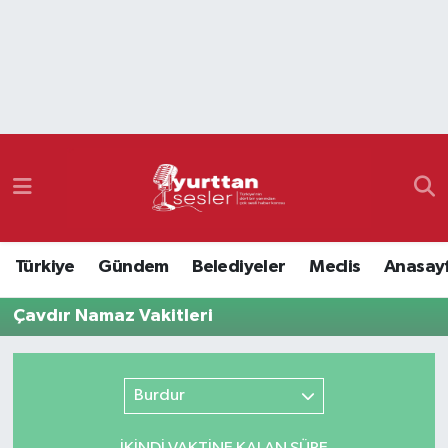
Nöbetçi Eczaneler
Hava Durumu
Namaz Vakitleri
Trafik Durumu
Türkiye
Gündem
Belediyeler
Meclis
Anasay
Süper Lig Puan Durumu ve Fikstür
Çavdır Namaz Vakitleri
Tüm Manşetler
Son Dakika Haberleri
Burdur
Haber Arşivi