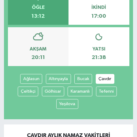
ÖĞLE
İKINDI
13:12
17:00
AKŞAM
YATSI
20:11
21:38
Ağlasun
Altınyayla
Bucak
Çavdır
Çeltikçi
Gölhisar
Karamanlı
Tefenni
Yeşilova
ÇAVDIR AYLIK NAMAZ VAKITLERI