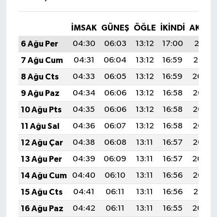
İMSAK
GÜNEŞ
ÖĞLE
İKINDI
AKŞA
6 Ağu Per
04:30
06:03
13:12
17:00
20:11
7 Ağu Cum
04:31
06:04
13:12
16:59
20:10
8 Ağu Cts
04:33
06:05
13:12
16:59
20:09
9 Ağu Paz
04:34
06:06
13:12
16:58
20:08
10 Ağu Pts
04:35
06:06
13:12
16:58
20:07
11 Ağu Sal
04:36
06:07
13:12
16:58
20:06
12 Ağu Çar
04:38
06:08
13:11
16:57
20:05
13 Ağu Per
04:39
06:09
13:11
16:57
20:04
14 Ağu Cum
04:40
06:10
13:11
16:56
20:02
15 Ağu Cts
04:41
06:11
13:11
16:56
20:01
16 Ağu Paz
04:42
06:11
13:11
16:55
20:00