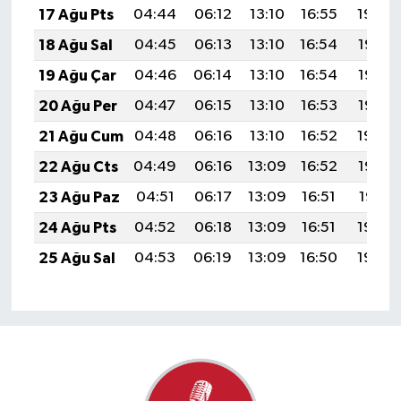
17 Ağu Pts
04:44
06:12
13:10
16:55
19:59
18 Ağu Sal
04:45
06:13
13:10
16:54
19:57
19 Ağu Çar
04:46
06:14
13:10
16:54
19:56
20 Ağu Per
04:47
06:15
13:10
16:53
19:55
21 Ağu Cum
04:48
06:16
13:10
16:52
19:54
22 Ağu Cts
04:49
06:16
13:09
16:52
19:52
23 Ağu Paz
04:51
06:17
13:09
16:51
19:51
24 Ağu Pts
04:52
06:18
13:09
16:51
19:50
25 Ağu Sal
04:53
06:19
13:09
16:50
19:48