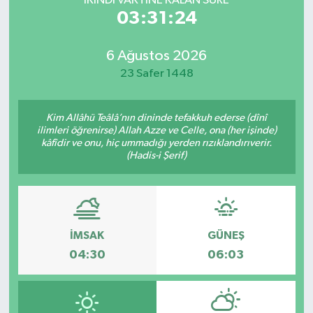
İKINDI VAKTİNE KALAN SÜRE
03:31:24
6 Ağustos 2026
23 Safer 1448
Kim Allâhü Teâlâ’nın dininde tefakkuh ederse (dînî
ilimleri öğrenirse) Allah Azze ve Celle, ona (her işinde)
kâfîdir ve onu, hiç ummadığı yerden rızıklandırıverir.
(Hadis-i Şerif)
İMSAK
GÜNEŞ
04:30
06:03