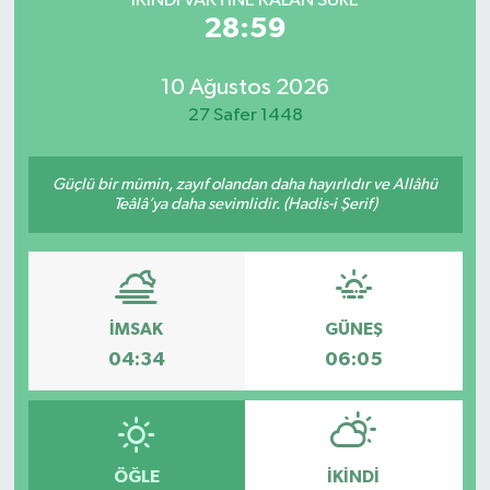
İKINDI VAKTİNE KALAN SÜRE
28:59
10 Ağustos 2026
27 Safer 1448
Güçlü bir mümin, zayıf olandan daha hayırlıdır ve Allâhü
Teâlâ’ya daha sevimlidir. (Hadis-i Şerif)
İMSAK
GÜNEŞ
04:34
06:05
ÖĞLE
İKINDI