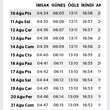
İMSAK
GÜNEŞ
ÖĞLE
İKINDI
AKŞA
10 Ağu Pts
04:34
06:05
13:11
16:58
20:07
11 Ağu Sal
04:35
06:06
13:11
16:57
20:06
12 Ağu Çar
04:36
06:07
13:11
16:57
20:05
13 Ağu Per
04:38
06:08
13:11
16:56
20:03
14 Ağu Cum
04:39
06:09
13:11
16:56
20:02
15 Ağu Cts
04:40
06:10
13:10
16:55
20:01
16 Ağu Paz
04:41
06:11
13:10
16:55
20:00
17 Ağu Pts
04:42
06:11
13:10
16:54
19:59
18 Ağu Sal
04:44
06:12
13:10
16:54
19:57
19 Ağu Çar
04:45
06:13
13:10
16:53
19:56
20 Ağu Per
04:46
06:14
13:09
16:53
19:55
21 Ağu Cum
04:47
06:15
13:09
16:52
19:53