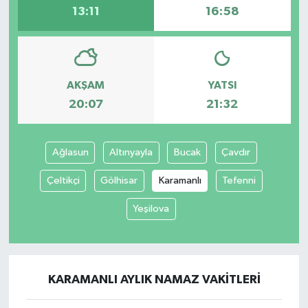
13:11
16:58
AKŞAM
YATSI
20:07
21:32
Ağlasun
Altınyayla
Bucak
Çavdır
Çeltikçi
Gölhisar
Karamanlı
Tefenni
Yeşilova
KARAMANLI AYLIK NAMAZ VAKITLERI