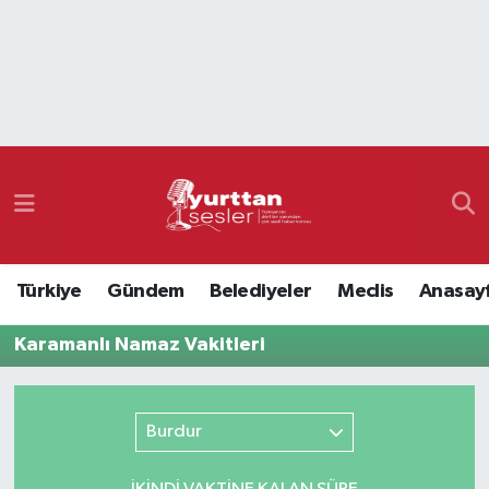
Nöbetçi Eczaneler
Hava Durumu
Namaz Vakitleri
Trafik Durumu
Türkiye
Gündem
Belediyeler
Meclis
Anasay
Süper Lig Puan Durumu ve Fikstür
Karamanlı Namaz Vakitleri
Tüm Manşetler
Son Dakika Haberleri
Burdur
Haber Arşivi