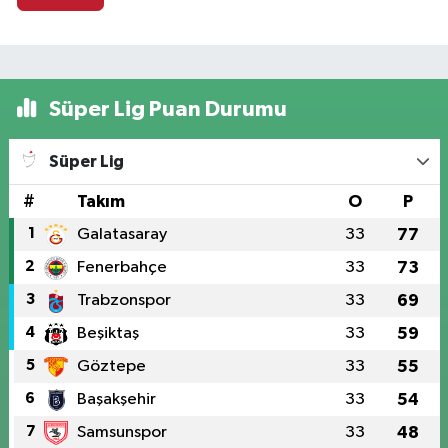
Süper Lig Puan Durumu
Süper Lig
#
Takım
O
P
1
Galatasaray
33
77
2
Fenerbahçe
33
73
3
Trabzonspor
33
69
4
Beşiktaş
33
59
5
Göztepe
33
55
6
Başakşehir
33
54
7
Samsunspor
33
48