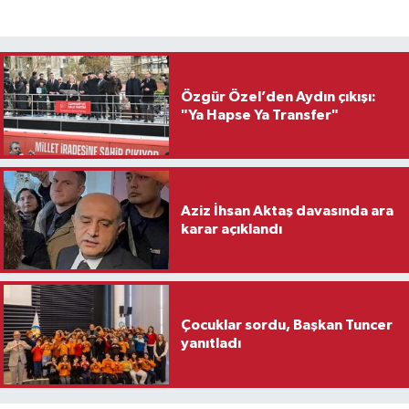
Özgür Özel’den Aydın çıkışı:
"Ya Hapse Ya Transfer"
Aziz İhsan Aktaş davasında ara
karar açıklandı
Çocuklar sordu, Başkan Tuncer
yanıtladı