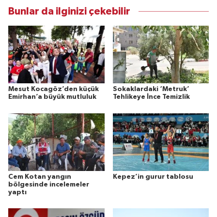
Bunlar da ilginizi çekebilir
Mesut Kocagöz’den küçük
Sokaklardaki ‘Metruk’
Emirhan’a büyük mutluluk
Tehlikeye İnce Temizlik
Cem Kotan yangın
Kepez’in gurur tablosu
bölgesinde incelemeler
yaptı