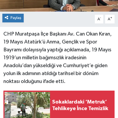
Paylaş
-
+
A
A
CHP Muratpaşa İlçe Başkanı Av. Can Okan Kıran,
19 Mayıs Atatürk’ü Anma, Gençlik ve Spor
Bayramı dolayısıyla yaptığı açıklamada, 19 Mayıs
1919’un milletin bağımsızlık iradesinin
Anadolu’dan yükseldiği ve Cumhuriyet’e giden
yolun ilk adımının atıldığı tarihsel bir dönüm
noktası olduğunu ifade etti.
Sokaklardaki ‘Metruk’
Tehlikeye İnce Temizlik