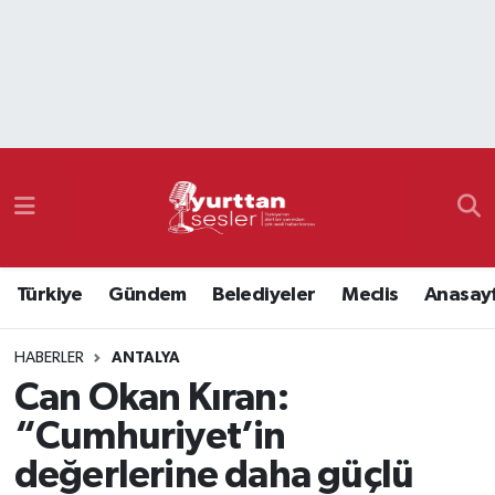
Nöbetçi Eczaneler
Hava Durumu
Namaz Vakitleri
Trafik Durumu
Türkiye
Gündem
Belediyeler
Meclis
Anasay
Süper Lig Puan Durumu ve Fikstür
HABERLER
ANTALYA
Tüm Manşetler
Can Okan Kıran:
Son Dakika Haberleri
“Cumhuriyet’in
değerlerine daha güçlü
Haber Arşivi