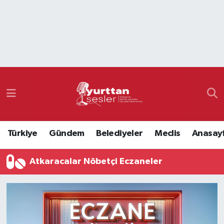
Nöbetçi Eczaneler
Hava Durumu
Namaz Vakitleri
Trafik Durumu
Türkiye
Gündem
Belediyeler
Meclis
Anasay
Süper Lig Puan Durumu ve Fikstür
Atkaracalar Nöbetçi Eczaneler
Tüm Manşetler
Son Dakika Haberleri
Haber Arşivi