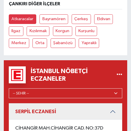
ÇANKIRI DIĞER İLÇELER
Atkaracalar
Bayramören
Çerkeş
Eldivan
Ilgaz
Kızılırmak
Korgun
Kurşunlu
Merkez
Orta
Şabanözü
Yapraklı
İSTANBUL NÖBETÇI
ECZANELER
SERPİL ECZANESİ
CİHANGİR MAH.CİHANGİR CAD. NO:37D