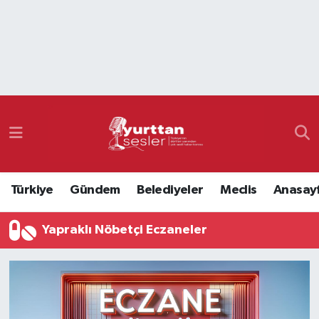
Nöbetçi Eczaneler
Hava Durumu
Namaz Vakitleri
Trafik Durumu
Türkiye
Gündem
Belediyeler
Meclis
Anasay
Süper Lig Puan Durumu ve Fikstür
Yapraklı Nöbetçi Eczaneler
Tüm Manşetler
Son Dakika Haberleri
Haber Arşivi