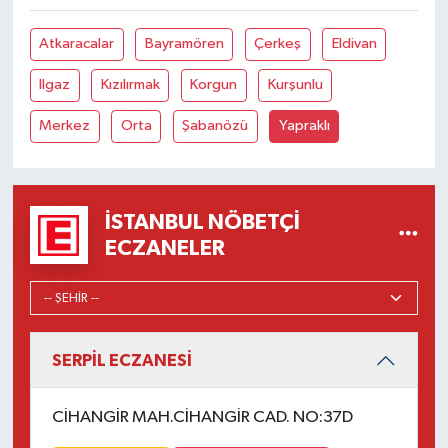
Atkaracalar
Bayramören
Çerkeş
Eldivan
Ilgaz
Kızılırmak
Korgun
Kurşunlu
Merkez
Orta
Şabanözü
Yapraklı
İSTANBUL NÖBETÇI
ECZANELER
SERPİL ECZANESİ
CİHANGİR MAH.CİHANGİR CAD. NO:37D