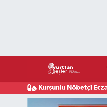
Nöbetçi Eczaneler
Hava Durumu
Namaz Vakitleri
Trafik Durumu
Süper Lig Puan Durumu ve Fikstür
Tüm Manşetler
Kurşunlu Nöbetçi Ecz
Son Dakika Haberleri
Haber Arşivi