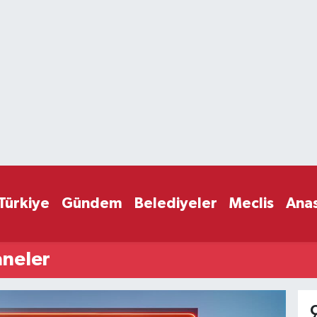
Türkiye
Gündem
Belediyeler
Meclis
Ana
aneler