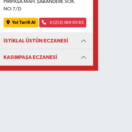
PİRİPAŞA MAH. ŞABANDERE SOK.
NO:7/D
Yol Tarifi Al
0 (212) 369 95 85
İSTİKLAL ÜSTÜN ECZANESİ
KASIMPAŞA ECZANESİ