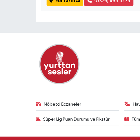
Yol Tarifi Al
0 (376) 465 10 79
Nöbetçi Eczaneler
Ha
Süper Lig Puan Durumu ve Fikstür
Tüm