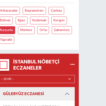
Atkaracalar
Bayramören
Çerkeş
Eldivan
Ilgaz
Kızılırmak
Korgun
Kurşunlu
Merkez
Orta
Şabanözü
Yapraklı
İSTANBUL NÖBETÇI
ECZANELER
GÜLERYÜZ ECZANESİ