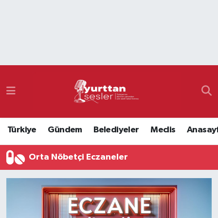
Nöbetçi Eczaneler
Hava Durumu
Namaz Vakitleri
Trafik Durumu
Türkiye
Gündem
Belediyeler
Meclis
Anasay
Süper Lig Puan Durumu ve Fikstür
Orta Nöbetçi Eczaneler
Tüm Manşetler
Son Dakika Haberleri
Haber Arşivi