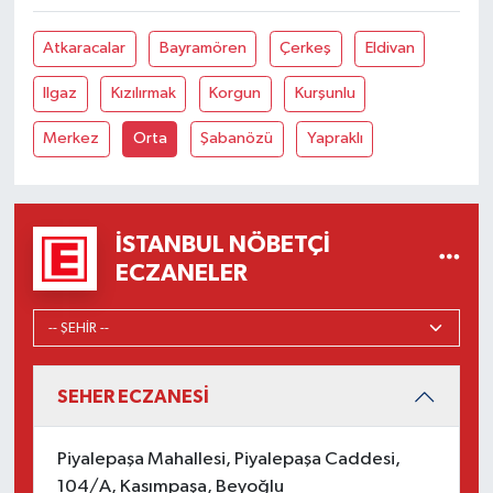
Atkaracalar
Bayramören
Çerkeş
Eldivan
Ilgaz
Kızılırmak
Korgun
Kurşunlu
Merkez
Orta
Şabanözü
Yapraklı
İSTANBUL NÖBETÇI
ECZANELER
SEHER ECZANESİ
Piyalepaşa Mahallesi, Piyalepaşa Caddesi,
104/A, Kasımpaşa, Beyoğlu