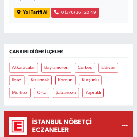
Yol Tarifi Al
0 (376) 361 20 49
ÇANKIRI DIĞER İLÇELER
Atkaracalar
Bayramören
Çerkeş
Eldivan
Ilgaz
Kızılırmak
Korgun
Kurşunlu
Merkez
Orta
Şabanözü
Yapraklı
İSTANBUL NÖBETÇI
ECZANELER