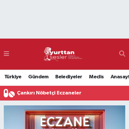
Nöbetçi Eczaneler
Hava Durumu
Namaz Vakitleri
Trafik Durumu
Türkiye
Gündem
Belediyeler
Meclis
Anasay
Süper Lig Puan Durumu ve Fikstür
Çankırı Nöbetçi Eczaneler
Tüm Manşetler
Son Dakika Haberleri
Haber Arşivi