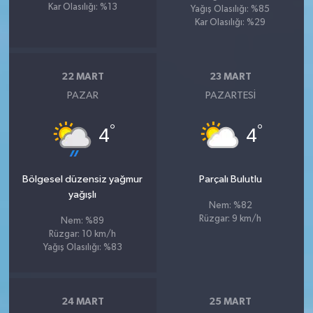
Kar Olasılığı: %13
Yağış Olasılığı: %85
Kar Olasılığı: %29
22 MART
23 MART
PAZAR
PAZARTESI
°
°
4
4
Bölgesel düzensiz yağmur
Parçalı Bulutlu
yağışlı
Nem: %82
Rüzgar: 9 km/h
Nem: %89
Rüzgar: 10 km/h
Yağış Olasılığı: %83
24 MART
25 MART