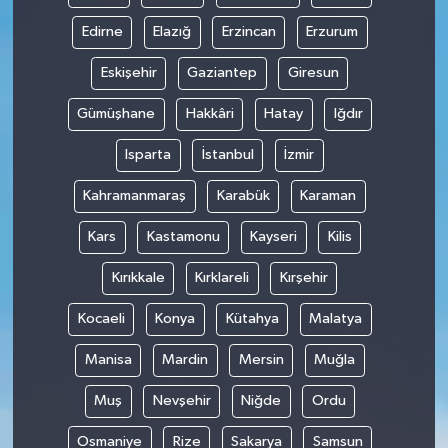
Edirne
Elazığ
Erzincan
Erzurum
Eskişehir
Gaziantep
Giresun
Gümüşhane
Hakkâri
Hatay
Iğdır
Isparta
İstanbul
İzmir
Kahramanmaraş
Karabük
Karaman
Kars
Kastamonu
Kayseri
Kilis
Kırıkkale
Kırklareli
Kırşehir
Kocaeli
Konya
Kütahya
Malatya
Manisa
Mardin
Mersin
Muğla
Muş
Nevşehir
Niğde
Ordu
Osmaniye
Rize
Sakarya
Samsun