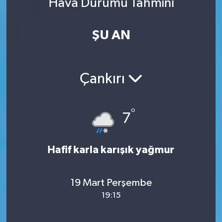
Hava Durumu Tahmini
ŞU AN
Çankırı
°
7
Hafif karla karışık yağmur
19 Mart Perşembe
19:15