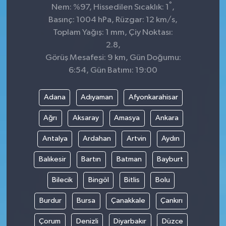
°
Nem: %97, Hissedilen Sıcaklık: 1
,
Basınç: 1004 hPa, Rüzgar: 12 km/s,
Toplam Yağış: 1 mm, Çiy Noktası:
2.8,
Görüş Mesafesi: 9 km, Gün Doğumu:
6:54, Gün Batımı: 19:00
Adana
Adıyaman
Afyonkarahisar
Ağrı
Aksaray
Amasya
Ankara
Antalya
Ardahan
Artvin
Aydın
Balıkesir
Bartın
Batman
Bayburt
Bilecik
Bingöl
Bitlis
Bolu
Burdur
Bursa
Çanakkale
Çankırı
Çorum
Denizli
Diyarbakır
Düzce