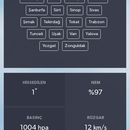
Şanlıurfa
Siirt
Sinop
Sivas
Şırnak
Tekirdağ
Tokat
Trabzon
Tunceli
Uşak
Van
Yalova
Yozgat
Zonguldak
HISSEDILEN
NEM
°
1
%97
BASINÇ
RÜZGAR
1004
12
hpa
km/s