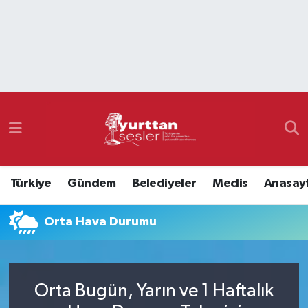
Nöbetçi Eczaneler
Hava Durumu
Namaz Vakitleri
Trafik Durumu
Türkiye
Gündem
Belediyeler
Meclis
Anasay
Süper Lig Puan Durumu ve Fikstür
Orta Hava Durumu
Tüm Manşetler
Son Dakika Haberleri
Orta Bugün, Yarın ve 1 Haftalık
Haber Arşivi