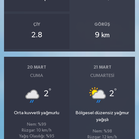
ÇIY
GÖRÜŞ
2.8
9
km
20 MART
21 MART
CUMA
CUMARTESI
°
°
2
2
Orta kuvvetli yağmurlu
Bölgesel düzensiz yağmur
yağışlı
Nem: %99
Rüzgar: 10 km/h
Nem: %98
Yağış Olasılığı: %95
Rüzgar: 12 km/h