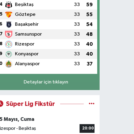
4
Beşiktaş
33
59
5
Göztepe
33
55
6
Başakşehir
33
54
7
Samsunspor
33
48
8
Rizespor
33
40
9
Konyaspor
33
40
0
Alanyaspor
33
37
Detaylar için tıklayın
Süper Lig Fikstür
5 Mayıs, Cuma
izespor - Beşiktaş
20:00