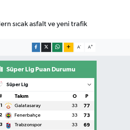
n sıcak asfalt ve yeni trafik
-
+
A
A
Süper Lig Puan Durumu
Süper Lig
#
Takım
O
P
1
Galatasaray
33
77
2
Fenerbahçe
33
73
3
Trabzonspor
33
69