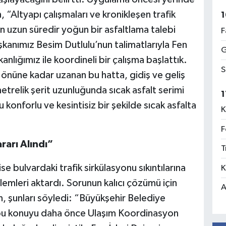
n, “Altyapı çalışmaları ve kronikleşen trafik
1
n uzun süredir yoğun bir asfaltlama talebi
F
anımız Besim Dutlulu’nun talimatlarıyla Fen
G
kanlığımız ile koordineli bir çalışma başlattık.
S
önüne kadar uzanan bu hatta, gidiş ve geliş
trelik şerit uzunluğunda sıcak asfalt serimi
1
onforlu ve kesintisiz bir şekilde sıcak asfalta
K
F
rarı Alındı”
T
e bulvardaki trafik sirkülasyonu sıkıntılarına
K
lemleri aktardı. Sorunun kalıcı çözümü için
A
, şunları söyledi: “Büyükşehir Belediye
 bu konuyu daha önce Ulaşım Koordinasyon