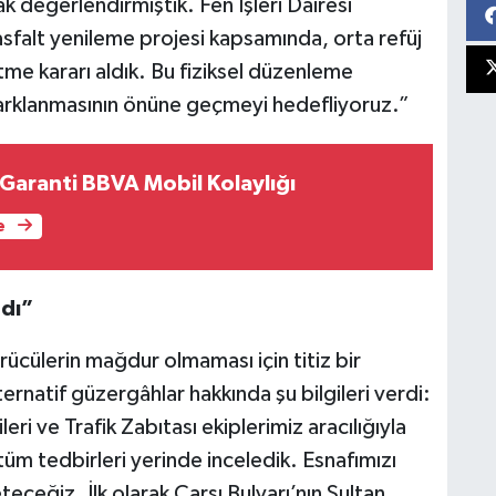
değerlendirmiştik. Fen İşleri Dairesi
sfalt yenileme projesi kapsamında, orta refüj
tme kararı aldık. Bu fiziksel düzenleme
 parklanmasının önüne geçmeyi hedefliyoruz.”
 Garanti BBVA Mobil Kolaylığı
e
ndı”
rücülerin mağdur olmaması için titiz bir
ternatif güzergâhlar hakkında şu bilgileri verdi:
eri ve Trafik Zabıtası ekiplerimiz aracılığıyla
tüm tedbirleri yerinde inceledik. Esnafımızı
eceğiz. İlk olarak Çarşı Bulvarı’nın Sultan