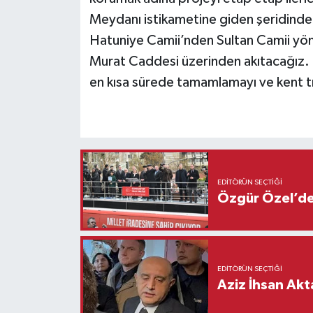
Meydanı istikametine giden şeridinde 
Hatuniye Camii’nden Sultan Camii yön
Murat Caddesi üzerinden akıtacağız. G
en kısa sürede tamamlamayı ve kent tr
EDITÖRÜN SEÇTIĞI
Özgür Özel’den
EDITÖRÜN SEÇTIĞI
Aziz İhsan Akt