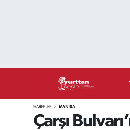
Nöbetçi Eczaneler
Hava Durumu
Namaz Vakitleri
Trafik Durumu
Süper Lig Puan Durumu ve Fikstür
Tüm Manşetler
HABERLER
MANISA
Son Dakika Haberleri
Çarşı Bulvarı
Haber Arşivi