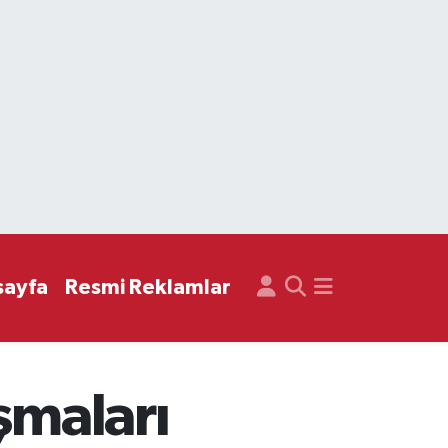
sayfa
Resmi Reklamlar
şmaları