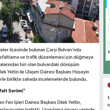
ler ilçesinde bulunan Çarşı Bulvarı’nda
1
asfaltlama ve trafik düzenlemesi için düğmeye
alarından biri olan bulvardaki dönüşüm
lek Yeltin ile Ulaşım Dairesi Başkanı Hüseyin
erle birlikte sahada incelemelerde bulundu.
alt Serimi”
1
n Fen İşleri Dairesi Başkanı Dilek Yeltin,
R
aşlayacağını belirtti. Uygulama öncesi yerinde