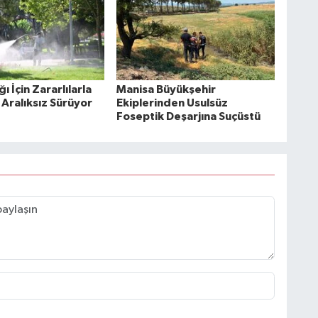
ı İçin Zararlılarla
Manisa Büyükşehir
Aralıksız Sürüyor
Ekiplerinden Usulsüz
Foseptik Deşarjına Suçüstü