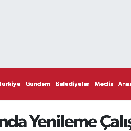
Türkiye
Gündem
Belediyeler
Meclis
Ana
’nda Yenileme Çalı