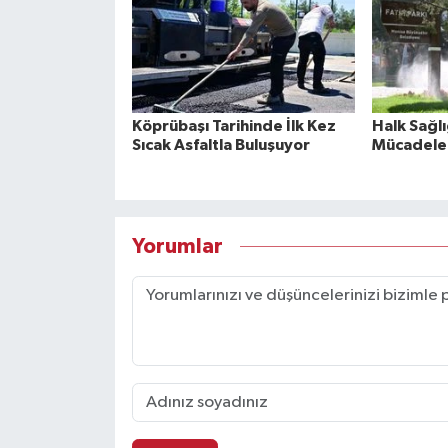
Köprübaşı Tarihinde İlk Kez
Halk Sağlığ
Sıcak Asfaltla Buluşuyor
Mücadele 
Yorumlar