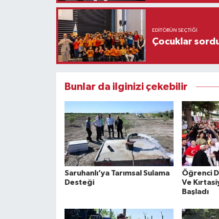
EDITÖRÜN SEÇTIĞI
Çocuklar sordu
Bunlar da ilginizi çekebilir
Saruhanlı’ya Tarımsal Sulama
Öğrenci D
Desteği
Ve Kırtasi
Başladı