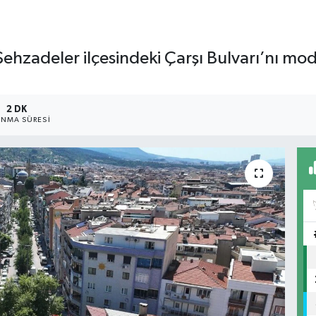
hzadeler ilçesindeki Çarşı Bulvarı’nı moder
2 DK
NMA SÜRESI