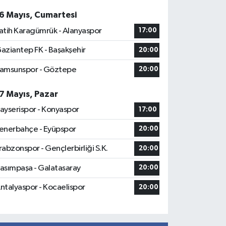
6 Mayıs, Cumartesi
atih Karagümrük - Alanyaspor
17:00
aziantep FK - Başakşehir
20:00
amsunspor - Göztepe
20:00
7 Mayıs, Pazar
ayserispor - Konyaspor
17:00
enerbahçe - Eyüpspor
20:00
rabzonspor - Gençlerbirliği S.K.
20:00
asımpaşa - Galatasaray
20:00
ntalyaspor - Kocaelispor
20:00