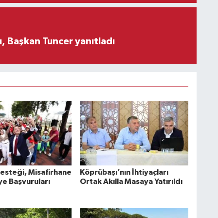
, Başkan Tuncer yanıtladı
esteği, Misafirhane
Köprübaşı’nın İhtiyaçları
ye Başvuruları
Ortak Akılla Masaya Yatırıldı