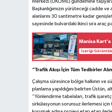
Merkezi (UKOME) gündemine taşıyarak 
Başkanlığımızın yürüteceği cadde ve a
alanlarını 30 santimetre kadar genişle
sayesinde bulvardaki ikinci sıra araç
Manisa Kart’a
İçeriği Görüntül
“Trafik Akışı İçin Tüm Tedbirler Alı
Çalışma süresince bölge halkının ve sü
planlama yapıldığını belirten Üstün, al
“Yönlendirme tabelaları, trafik işaretçil
sirkülasyonun sorunsuz ilerlemesi için 
korumak adına projeyi etap etap ilerlet