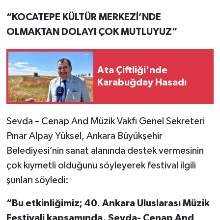
“KOCATEPE KÜLTÜR MERKEZİ’NDE
OLMAKTAN DOLAYI ÇOK MUTLUYUZ”
Ata Çiftliği'nde
Karabuğday Hasadı
Sevda – Cenap And Müzik Vakfı Genel Sekreteri
Pınar Alpay Yüksel, Ankara Büyükşehir
Belediyesi’nin sanat alanında destek vermesinin
çok kıymetli olduğunu söyleyerek festival ilgili
şunları söyledi:
“Bu etkinliğimiz; 40. Ankara Uluslarası Müzik
Festivali kapsamında, Sevda- Cenap And