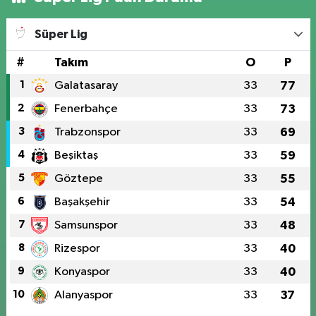
Süper Lig
#
Takım
O
P
1
Galatasaray
33
77
2
Fenerbahçe
33
73
3
Trabzonspor
33
69
4
Beşiktaş
33
59
5
Göztepe
33
55
6
Başakşehir
33
54
7
Samsunspor
33
48
8
Rizespor
33
40
9
Konyaspor
33
40
10
Alanyaspor
33
37