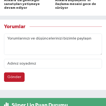
Ankara'da geleceğin
Ankara Büyükşehir'in
sanatçıları yetişmeye
ilaçlama mesaisi gece de
devam ediyor
sürüyor
Yorumlar
Gönder
Süper Lig Puan Durumu