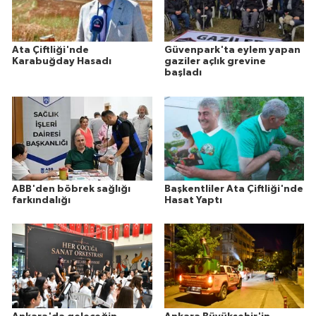
Ata Çiftliği'nde
Güvenpark'ta eylem yapan
Karabuğday Hasadı
gaziler açlık grevine
başladı
ABB'den böbrek sağlığı
Başkentliler Ata Çiftliği'nde
farkındalığı
Hasat Yaptı