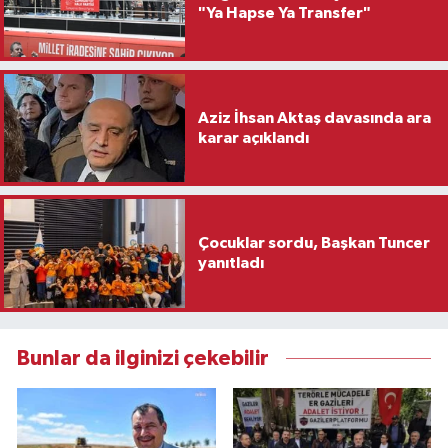
"Ya Hapse Ya Transfer"
Aziz İhsan Aktaş davasında ara
karar açıklandı
Çocuklar sordu, Başkan Tuncer
yanıtladı
Bunlar da ilginizi çekebilir