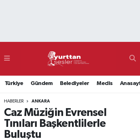
Nöbetçi Eczaneler
Hava Durumu
Namaz Vakitleri
Trafik Durumu
Türkiye
Gündem
Belediyeler
Meclis
Anasay
Süper Lig Puan Durumu ve Fikstür
HABERLER
ANKARA
Tüm Manşetler
Caz Müziğin Evrensel
Son Dakika Haberleri
Tınıları Başkentlilerle
Buluştu
Haber Arşivi