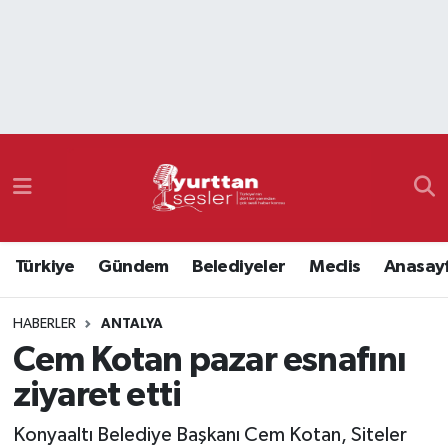
Nöbetçi Eczaneler
Hava Durumu
Namaz Vakitleri
Trafik Durumu
Türkiye
Gündem
Belediyeler
Meclis
Anasay
Süper Lig Puan Durumu ve Fikstür
HABERLER
ANTALYA
Tüm Manşetler
Cem Kotan pazar esnafını
Son Dakika Haberleri
ziyaret etti
Haber Arşivi
Konyaaltı Belediye Başkanı Cem Kotan, Siteler