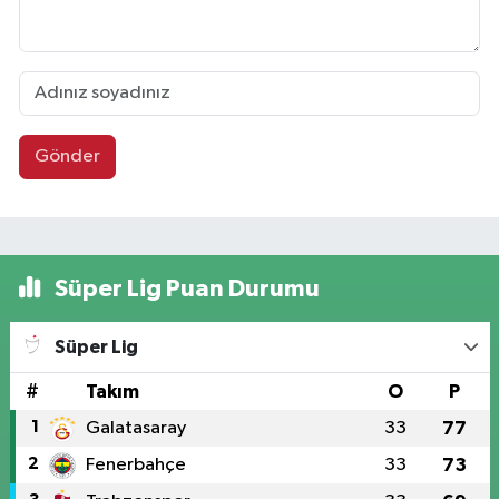
Gönder
Süper Lig Puan Durumu
Süper Lig
#
Takım
O
P
1
Galatasaray
33
77
2
Fenerbahçe
33
73