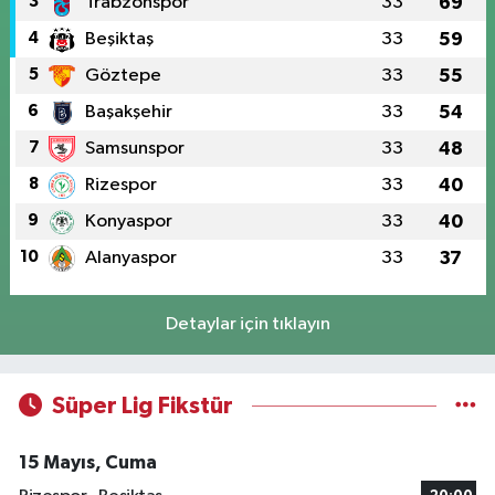
3
Trabzonspor
33
69
4
Beşiktaş
33
59
5
Göztepe
33
55
6
Başakşehir
33
54
7
Samsunspor
33
48
8
Rizespor
33
40
9
Konyaspor
33
40
10
Alanyaspor
33
37
Detaylar için tıklayın
Süper Lig Fikstür
15 Mayıs, Cuma