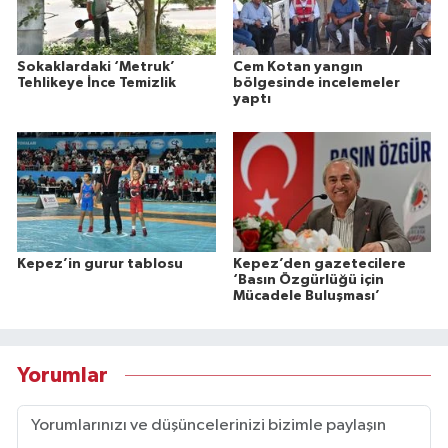
Sokaklardaki ‘Metruk’
Cem Kotan yangın
Tehlikeye İnce Temizlik
bölgesinde incelemeler
yaptı
Kepez’in gurur tablosu
Kepez’den gazetecilere
‘Basın Özgürlüğü için
Mücadele Buluşması’
Yorumlar