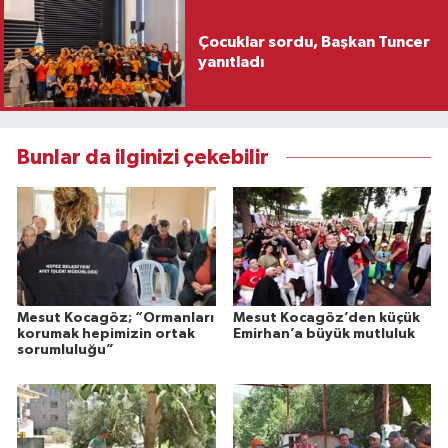
Çocuklar sordu, Başkan Tuncer
yanıtladı
Bunlar da ilginizi çekebilir
Mesut Kocagöz; “Ormanları
Mesut Kocagöz’den küçük
korumak hepimizin ortak
Emirhan’a büyük mutluluk
sorumluluğu”