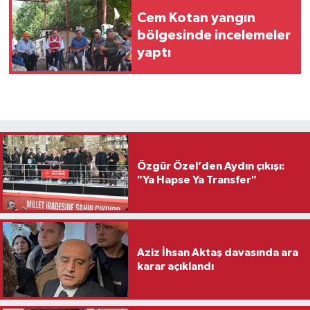
Cem Kotan yangın
bölgesinde incelemeler
yaptı
Özgür Özel’den Aydın çıkışı:
"Ya Hapse Ya Transfer"
Aziz İhsan Aktaş davasında ara
karar açıklandı