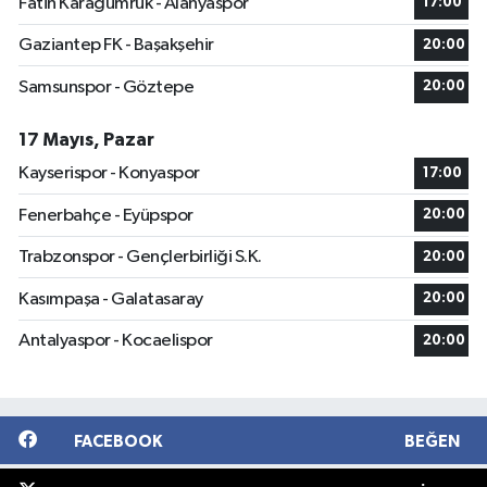
Fatih Karagümrük - Alanyaspor
17:00
Gaziantep FK - Başakşehir
20:00
Samsunspor - Göztepe
20:00
17 Mayıs, Pazar
Kayserispor - Konyaspor
17:00
Fenerbahçe - Eyüpspor
20:00
Trabzonspor - Gençlerbirliği S.K.
20:00
Kasımpaşa - Galatasaray
20:00
Antalyaspor - Kocaelispor
20:00
FACEBOOK
BEĞEN