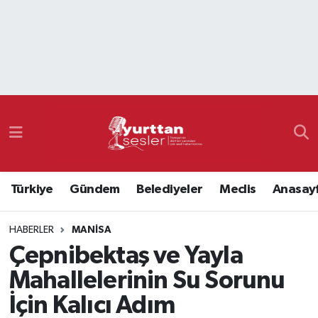
Nöbetçi Eczaneler
Hava Durumu
Namaz Vakitleri
Trafik Durumu
Türkiye
Gündem
Belediyeler
Meclis
Anasay
Süper Lig Puan Durumu ve Fikstür
HABERLER
MANISA
Tüm Manşetler
Çepnibektaş ve Yayla
Son Dakika Haberleri
Mahallelerinin Su Sorunu
İçin Kalıcı Adım
Haber Arşivi