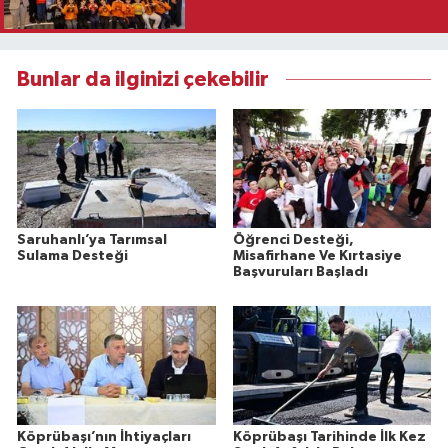
Bunlar da ilginizi çekebilir
Saruhanlı’ya Tarımsal
Öğrenci Desteği,
Sulama Desteği
Misafirhane Ve Kırtasiye
Başvuruları Başladı
Köprübaşı’nın İhtiyaçları
Köprübaşı Tarihinde İlk Kez