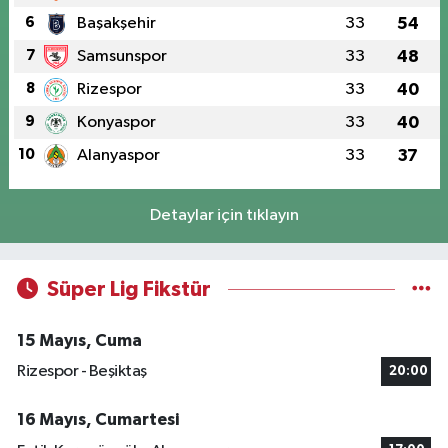
6
Başakşehir
33
54
7
Samsunspor
33
48
8
Rizespor
33
40
9
Konyaspor
33
40
10
Alanyaspor
33
37
Detaylar için tıklayın
Süper Lig Fikstür
15 Mayıs, Cuma
Rizespor - Beşiktaş
20:00
16 Mayıs, Cumartesi