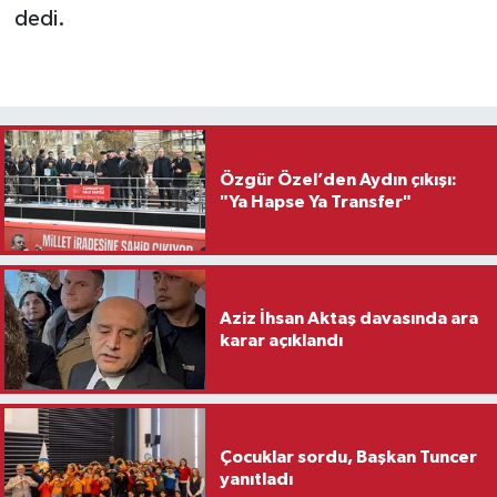
dedi.
Özgür Özel’den Aydın çıkışı:
"Ya Hapse Ya Transfer"
Aziz İhsan Aktaş davasında ara
karar açıklandı
Çocuklar sordu, Başkan Tuncer
yanıtladı