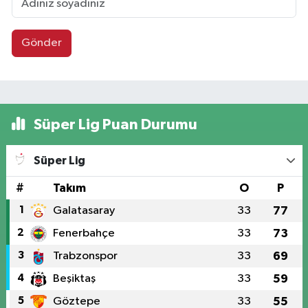
Gönder
Süper Lig Puan Durumu
Süper Lig
#
Takım
O
P
1
Galatasaray
33
77
2
Fenerbahçe
33
73
3
Trabzonspor
33
69
4
Beşiktaş
33
59
5
Göztepe
33
55