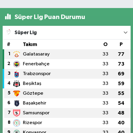
Süper Lig Puan Durumu
Süper Lig
#
Takım
O
P
1
Galatasaray
33
77
2
Fenerbahçe
33
73
3
Trabzonspor
33
69
4
Beşiktaş
33
59
5
Göztepe
33
55
6
Başakşehir
33
54
7
Samsunspor
33
48
8
Rizespor
33
40
9
Konyaspor
33
40