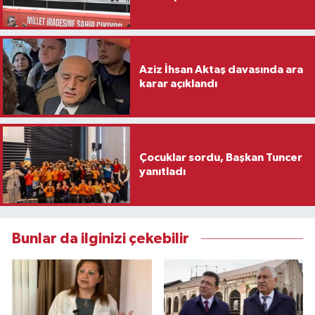
Aziz İhsan Aktaş davasında ara
karar açıklandı
Çocuklar sordu, Başkan Tuncer
yanıtladı
Bunlar da ilginizi çekebilir