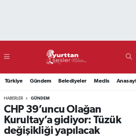
Nöbetçi Eczaneler
Hava Durumu
Namaz Vakitleri
Trafik Durumu
Türkiye
Gündem
Belediyeler
Meclis
Anasay
Süper Lig Puan Durumu ve Fikstür
HABERLER
GÜNDEM
Tüm Manşetler
CHP 39’uncu Olağan
Son Dakika Haberleri
Kurultay’a gidiyor: Tüzük
değişikliği yapılacak
Haber Arşivi