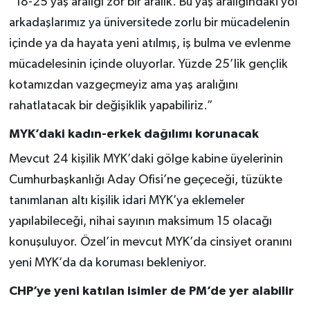
“18-25 yaş aralığı zor bir aralık. Bu yaş aralığındaki yol
arkadaşlarımız ya üniversitede zorlu bir mücadelenin
içinde ya da hayata yeni atılmış, iş bulma ve evlenme
mücadelesinin içinde oluyorlar. Yüzde 25’lik gençlik
kotamızdan vazgeçmeyiz ama yaş aralığını
rahatlatacak bir değişiklik yapabiliriz.”
MYK’daki kadın-erkek dağılımı korunacak
Mevcut 24 kişilik MYK’daki gölge kabine üyelerinin
Cumhurbaşkanlığı Aday Ofisi’ne geçeceği, tüzükte
tanımlanan altı kişilik idari MYK’ya eklemeler
yapılabileceği, nihai sayının maksimum 15 olacağı
konuşuluyor. Özel’in mevcut MYK’da cinsiyet oranını
yeni MYK’da da koruması bekleniyor.
CHP’ye yeni katılan isimler de PM’de yer alabilir