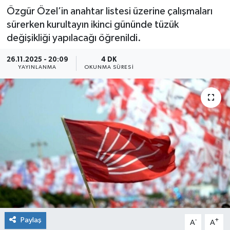
Özgür Özel’in anahtar listesi üzerine çalışmaları
sürerken kurultayın ikinci gününde tüzük
değişikliği yapılacağı öğrenildi.
26.11.2025 - 20:09
4 DK
YAYINLANMA
OKUNMA SÜRESI
Paylaş
-
+
A
A