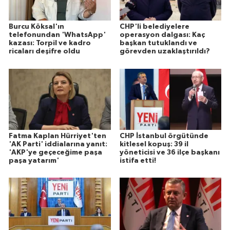
Burcu Köksal'ın
CHP'li belediyelere
telefonundan 'WhatsApp'
operasyon dalgası: Kaç
kazası: Torpil ve kadro
başkan tutuklandı ve
ricaları deşifre oldu
görevden uzaklaştırıldı?
Fatma Kaplan Hürriyet'ten
CHP İstanbul örgütünde
'AK Parti' iddialarına yanıt:
kitlesel kopuş: 39 il
'AKP'ye geçeceğime paşa
yöneticisi ve 36 ilçe başkanı
paşa yatarım'
istifa etti!