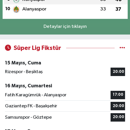
10
Alanyaspor
33
37
Detaylar için tıklayın
Süper Lig Fikstür
15 Mayıs, Cuma
Rizespor - Beşiktaş
20:00
16 Mayıs, Cumartesi
Fatih Karagümrük - Alanyaspor
17:00
Gaziantep FK - Başakşehir
20:00
Samsunspor - Göztepe
20:00