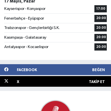
17 Mayıs, Pazar
Kayserispor - Konyaspor
17:00
Fenerbahçe - Eyüpspor
20:00
Trabzonspor - Gençlerbirliği S.K.
20:00
Kasımpaşa - Galatasaray
20:00
Antalyaspor - Kocaelispor
20:00
FACEBOOK
BEĞEN
X
TAKIP ET