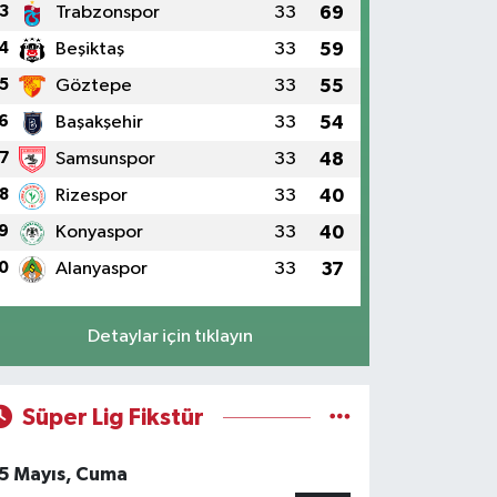
3
Trabzonspor
33
69
4
Beşiktaş
33
59
5
Göztepe
33
55
6
Başakşehir
33
54
7
Samsunspor
33
48
8
Rizespor
33
40
9
Konyaspor
33
40
0
Alanyaspor
33
37
Detaylar için tıklayın
Süper Lig Fikstür
5 Mayıs, Cuma