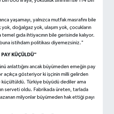
bin 808 liraya, yoksulluk sınırının ise 114 bin
nsanca yaşamayı, yalnızca mutfak masrafını bile
k yok, doğalgaz yok, ulaşım yok, çocukların
a temel gıda ihtiyacının bile gerisinde kalıyor.
rıp buna istihdam politikası diyemezsiniz."
N PAY KÜÇÜLDÜ"
ğünü anlattığını ancak büyümeden emeğin pay
 açıkça gösteriyor ki işçinin milli gelirden
mde küçültüldü. Türkiye büyüdü dediler ama
ın serveti oldu. Fabrikada üreten, tarlada
kazanan milyonlar büyümeden hak ettiği payı