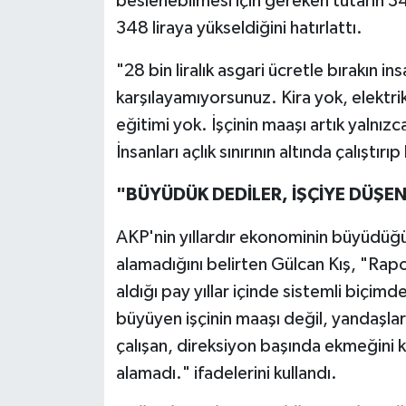
beslenebilmesi için gereken tutarın 34 
348 liraya yükseldiğini hatırlattı.
"28 bin liralık asgari ücretle bırakın i
karşılayamıyorsunuz. Kira yok, elektri
eğitimi yok. İşçinin maaşı artık yalnızc
İnsanları açlık sınırının altında çalıştı
"BÜYÜDÜK DEDİLER, İŞÇİYE DÜŞE
AKP'nin yıllardır ekonominin büyüdü
alamadığını belirten Gülcan Kış, "Rapor
aldığı pay yıllar içinde sistemli biçi
büyüyen işçinin maaşı değil, yandaşlar
çalışan, direksiyon başında ekmeğini 
alamadı." ifadelerini kullandı.