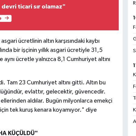
R
devri ticari sır olamaz"
1
e
F
G
asgari ücretlinin altın karşısındaki kaybı
da bir işçinin yıllık asgari ücretiyle 31,5
S
se aynı ücretle yalnızca 8,1 Cumhuriyet altını
1
K
i. Tam 23 Cumhuriyet altını gitti. Altın bu
F
düğündür, evlattır, gelecektir, güvencedir.
T
ellerinden aldılar. Bugün milyonlarca emekçi
için tek kuruş kenara koyamıyor." diye
K
A
AHA KÜÇÜLDÜ"