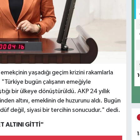
 emekçinin yaşadığı geçim krizini rakamlarla
1
, "Türkiye bugün çalışanın emeğiyle
ştığı bir ülkeye dönüştürüldü. AKP 24 yıllık
binden altını, emeklinin de huzurunu aldı. Bugün
üf değil, siyasi bir tercihin sonucudur." dedi.
 ALTINI GİTTİ"
1