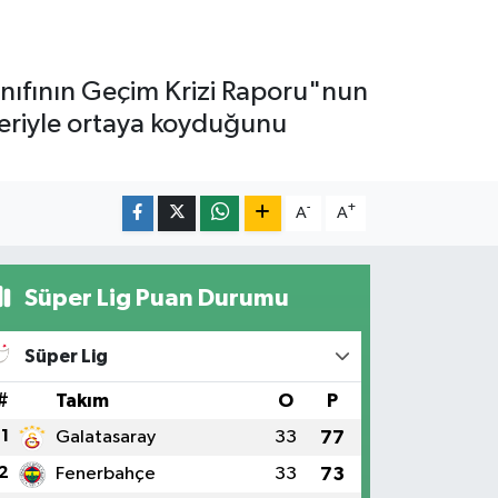
ınıfının Geçim Krizi Raporu"nun
nleriyle ortaya koyduğunu
-
+
A
A
Süper Lig Puan Durumu
Süper Lig
#
Takım
O
P
1
Galatasaray
33
77
2
Fenerbahçe
33
73