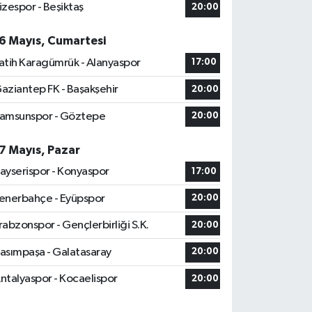
izespor - Beşiktaş
20:00
6 Mayıs, Cumartesi
atih Karagümrük - Alanyaspor
17:00
aziantep FK - Başakşehir
20:00
amsunspor - Göztepe
20:00
7 Mayıs, Pazar
ayserispor - Konyaspor
17:00
enerbahçe - Eyüpspor
20:00
rabzonspor - Gençlerbirliği S.K.
20:00
asımpaşa - Galatasaray
20:00
ntalyaspor - Kocaelispor
20:00