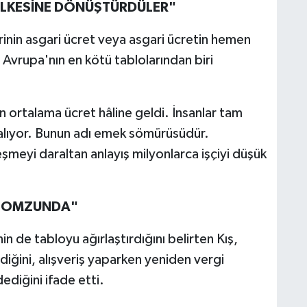
 ÜLKESİNE DÖNÜŞTÜRDÜLER"
irinin asgari ücret veya asgari ücretin hemen
n Avrupa'nın en kötü tablolarından biri
n ortalama ücret hâline geldi. İnsanlar tam
kalıyor. Bunun adı emek sömürüsüdür.
şmeyi daraltan anlayış milyonlarca işçiyi düşük
İN OMZUNDA"
n de tabloyu ağırlaştırdığını belirten Kış,
diğini, alışveriş yaparken yeniden vergi
ediğini ifade etti.