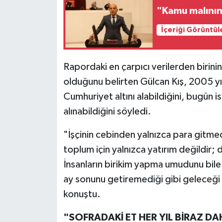
"Kamu malının 
İçeriği Görüntül
Rapordaki en çarpıcı verilerden birinin 
olduğunu belirten Gülcan Kış, 2005 yılın
Cumhuriyet altını alabildiğini, bugün i
alınabildiğini söyledi.
"İşçinin cebinden yalnızca para gitmed
toplum için yalnızca yatırım değildir; 
İnsanların birikim yapma umudunu bile 
ay sonunu getiremediği gibi geleceği 
konuştu.
"SOFRADAKİ ET HER YIL BİRAZ D