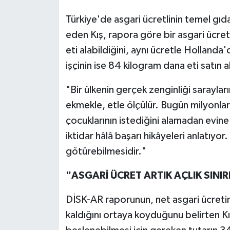
Türkiye'de asgari ücretlinin temel gıda
eden Kış, rapora göre bir asgari ücret
eti alabildiğini, aynı ücretle Hollanda'
işçinin ise 84 kilogram dana eti satın al
"Bir ülkenin gerçek zenginliği sarayları
ekmekle, etle ölçülür. Bugün milyonla
çocuklarının istediğini alamadan evine
iktidar hâlâ başarı hikâyeleri anlatıyor
götürebilmesidir."
"ASGARİ ÜCRET ARTIK AÇLIK SINIR
DİSK-AR raporunun, net asgari ücretin d
kaldığını ortaya koyduğunu belirten Kış,