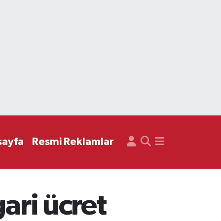
sayfa
Resmi Reklamlar
ari ücret