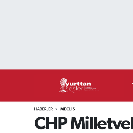
Nöbetçi Eczaneler
Hava Durumu
Namaz Vakitleri
Trafik Durumu
Süper Lig Puan Durumu ve Fikstür
Tüm Manşetler
HABERLER
MECLIS
Son Dakika Haberleri
CHP Milletvek
Haber Arşivi