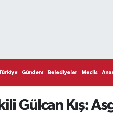
Türkiye
Gündem
Belediyeler
Meclis
Ana
ili Gülcan Kış: Asg