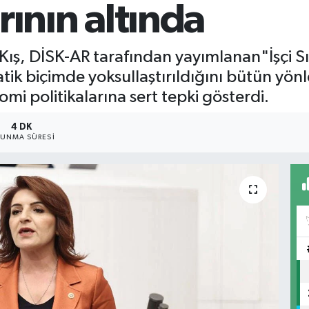
ırının altında
 Kış, DİSK-AR tarafından yayımlanan"İşçi S
tik biçimde yoksullaştırıldığını bütün yö
omi politikalarına sert tepki gösterdi.
4 DK
UNMA SÜRESI