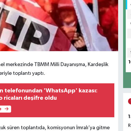
1
nel merkezinde TBMM Milli Dayanışma, Kardeşlik
iyle toplantı yaptı.
ın telefonundan 'WhatsApp' kazası:
o ricaları deşifre oldu
e
1
R
çuk süren toplantıda, komisyonun İmralı’ya gitme