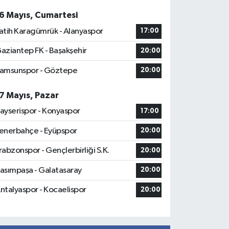
6 Mayıs, Cumartesi
atih Karagümrük - Alanyaspor
17:00
aziantep FK - Başakşehir
20:00
amsunspor - Göztepe
20:00
7 Mayıs, Pazar
ayserispor - Konyaspor
17:00
enerbahçe - Eyüpspor
20:00
rabzonspor - Gençlerbirliği S.K.
20:00
asımpaşa - Galatasaray
20:00
ntalyaspor - Kocaelispor
20:00