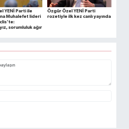
 YENİ Parti ile
Özgür Özel YENİ Parti
na Muhalefet lideri
rozetiyle ilk kez canlı yayında
lis'te:
yız, sorumluluk ağır