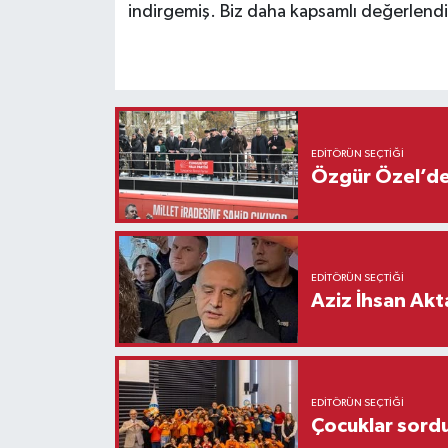
indirgemiş. Biz daha kapsamlı değerlendi
EDITÖRÜN SEÇTIĞI
Özgür Özel’den
EDITÖRÜN SEÇTIĞI
Aziz İhsan Akt
EDITÖRÜN SEÇTIĞI
Çocuklar sordu