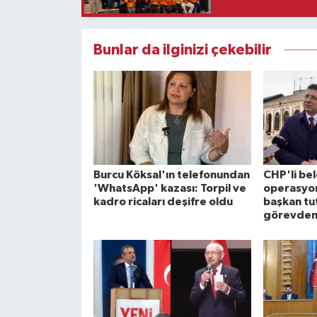
Bunlar da ilginizi çekebilir
Burcu Köksal'ın telefonundan
CHP'li be
'WhatsApp' kazası: Torpil ve
operasyon
kadro ricaları deşifre oldu
başkan tu
görevden 