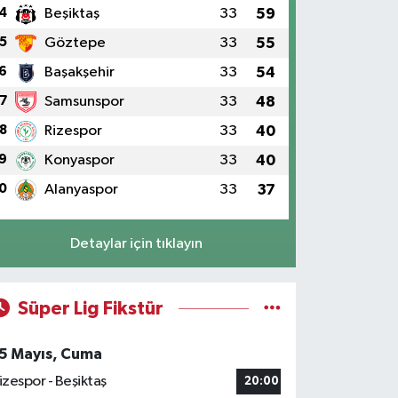
4
Beşiktaş
33
59
5
Göztepe
33
55
6
Başakşehir
33
54
7
Samsunspor
33
48
8
Rizespor
33
40
9
Konyaspor
33
40
0
Alanyaspor
33
37
Detaylar için tıklayın
Süper Lig Fikstür
5 Mayıs, Cuma
izespor - Beşiktaş
20:00