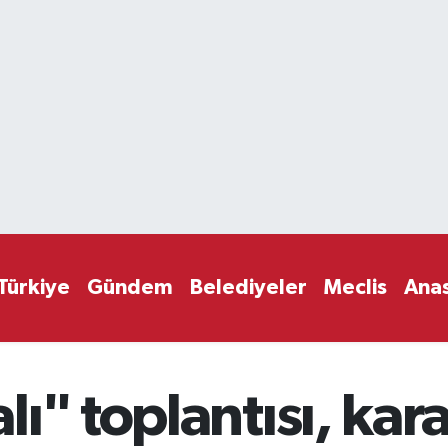
Türkiye
Gündem
Belediyeler
Meclis
Ana
ı" toplantısı, kar