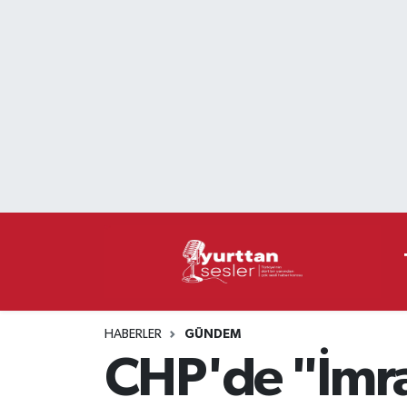
Nöbetçi Eczaneler
Hava Durumu
Namaz Vakitleri
Trafik Durumu
Süper Lig Puan Durumu ve Fikstür
Tüm Manşetler
HABERLER
GÜNDEM
Son Dakika Haberleri
CHP'de "İmral
Haber Arşivi