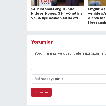
CHP İstanbul örgütünde
Özgür Özel
kitlesel kopuş: 39 il yöneticisi
yeniden A
ve 36 ilçe başkanı istifa etti!
olarak Mec
Heyecanlı
Yorumlar
Gönder