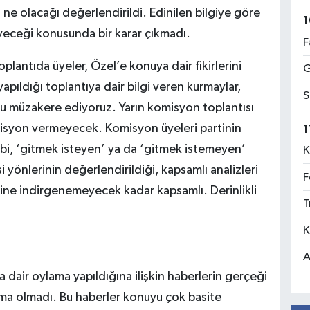
 ne olacağı değerlendirildi. Edinilen bilgiye göre
1
eyeceği konusunda bir karar çıkmadı.
F
lantıda üyeler, Özel’e konuya dair fikirlerini
G
pıldığı toplantıya dair bilgi veren kurmaylar,
S
yu müzakere ediyoruz. Yarın komisyon toplantısı
misyon vermeyecek. Komisyon üyeleri partinin
1
gibi, ‘gitmek isteyen’ ya da ‘gitmek istemeyen’
K
 yönlerinin değerlendirildiği, kapsamlı analizleri
F
esine indirgenemeyecek kadar kapsamlı. Derinlikli
T
K
A
 dair oylama yapıldığına ilişkin haberlerin gerçeği
ama olmadı. Bu haberler konuyu çok basite