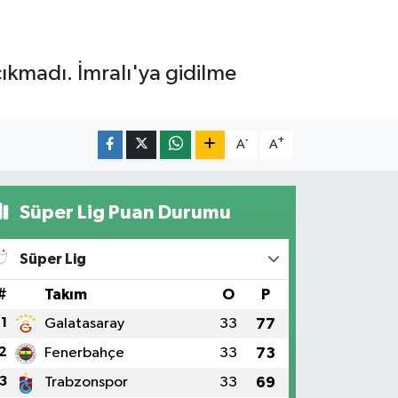
ıkmadı. İmralı'ya gidilme
-
+
A
A
Süper Lig Puan Durumu
Süper Lig
#
Takım
O
P
1
Galatasaray
33
77
2
Fenerbahçe
33
73
3
Trabzonspor
33
69