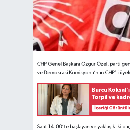
CHP Genel Başkanı Özgür Özel, parti ge
ve Demokrasi Komisyonu’nun CHP’li üyeler
Burcu Köksal'
Torpil ve kadr
İçeriği Görüntül
Saat 14.00’te başlayan ve yaklaşık iki bu