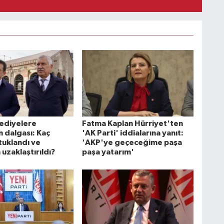
lediyelere
Fatma Kaplan Hürriyet'ten
 dalgası: Kaç
'AK Parti' iddialarına yanıt:
tuklandı ve
'AKP'ye geçeceğime paşa
uzaklaştırıldı?
paşa yatarım'