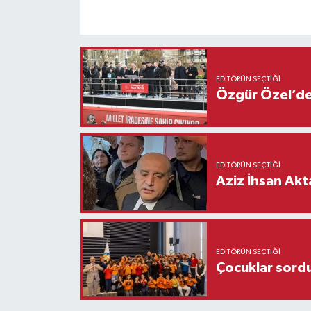
EDITÖRÜN SEÇTIĞI
Özgür Özel’den
EDITÖRÜN SEÇTIĞI
Aziz İhsan Akt
EDITÖRÜN SEÇTIĞI
Çocuklar sordu