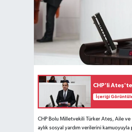
CHP'li Ateş'te
İçeriği Görüntül
CHP Bolu Milletvekili Türker Ateş, Aile v
aylık sosyal yardım verilerini kamuoyuyl