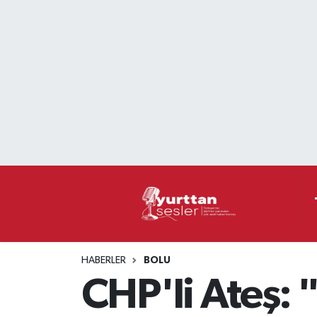
Nöbetçi Eczaneler
Hava Durumu
Namaz Vakitleri
Trafik Durumu
Süper Lig Puan Durumu ve Fikstür
Tüm Manşetler
HABERLER
BOLU
Son Dakika Haberleri
CHP'li Ateş: 
Haber Arşivi