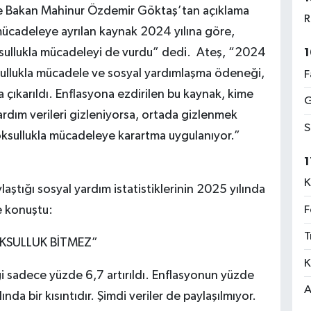
e Bakan Mahinur Özdemir Göktaş’tan açıklama
R
mücadeleye ayrılan kaynak 2024 yılına göre,
ksullukla mücadeleyi de vurdu” dedi. Ateş, “2024
1
ksullukla mücadele ve sosyal yardımlaşma ödeneği,
F
çıkarıldı. Enflasyona ezdirilen bu kaynak, kime
G
yardım verileri gizleniyorsa, ortada gizlenmek
S
oksullukla mücadeleye karartma uygulanıyor.”
1
K
laştığı sosyal yardım istatistiklerinin 2025 yılında
F
e konuştu:
T
KSULLUK BİTMEZ”
K
sadece yüzde 6,7 artırıldı. Enflasyonun yüzde
A
nda bir kısıntıdır. Şimdi veriler de paylaşılmıyor.