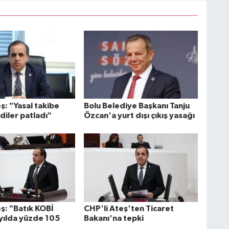
ş: "Yasal takibe
Bolu Belediye Başkanı Tanju
diler patladı"
Özcan'a yurt dışı çıkış yasağı
ş: "Batık KOBİ
CHP'li Ateş'ten Ticaret
 yılda yüzde 105
Bakanı'na tepki