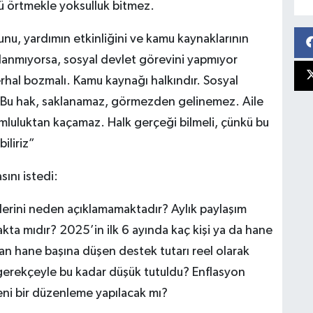
nü örtmekle yoksulluk bitmez.
unu, yardımın etkinliğini ve kamu kaynaklarının
çıklanmıyorsa, sosyal devlet görevini yapmıyor
rhal bozmalı. Kamu kaynağı halkındır. Sosyal
 Bu hak, saklanamaz, görmezden gelinemez. Aile
rumluluktan kaçamaz. Halk gerçeği bilmeli, çünkü bu
iliriz”
ını istedi:
ilerini neden açıklamamaktadır? Aylık paylaşım
ta mıdır? 2025’in ilk 6 ayında kaç kişi ya da hane
an hane başına düşen destek tutarı reel olarak
i gerekçeyle bu kadar düşük tutuldu? Enflasyon
yeni bir düzenleme yapılacak mı?