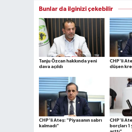
Bunlar da ilginizi çekebilir
Tanju Özcan hakkında yeni
CHP'li Ate
dava açıldı
düşen kre
CHP'li Ateş: "Piyasanın sabrı
CHP'li Ate
kalmadı"
borçları 1
arttı"