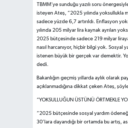
TBMM’ye sunduğu yazılı soru önergesiyl
isteyen Ateş, “2025 yılında yoksullukla 
sadece yüzde 6,7 artırıldı. Enflasyon yo
yılında 205 milyar lira kaynak ayrılan yo
2025 bütçesinde sadece 219 milyar liraya 
nasıl harcanıyor, hiçbir bilgi yok. Sosyal 
istenen büyük bir gerçek var demektir. Y
dedi.
Bakanlığın geçmiş yıllarda aylık olarak pay
açıklanmadığına dikkat çeken Ateş, şöyl
“YOKSULLUĞUN ÜSTÜNÜ ÖRTMEKLE YO
“2025 bütçesinde sosyal yardım ödeneği 
30’lara dayandığı bir ortamda bu artış, aslı