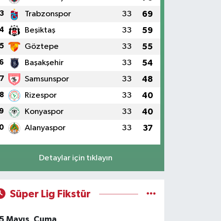
3
Trabzonspor
33
69
4
Beşiktaş
33
59
5
Göztepe
33
55
6
Başakşehir
33
54
7
Samsunspor
33
48
8
Rizespor
33
40
9
Konyaspor
33
40
0
Alanyaspor
33
37
Detaylar için tıklayın
Süper Lig Fikstür
5 Mayıs, Cuma