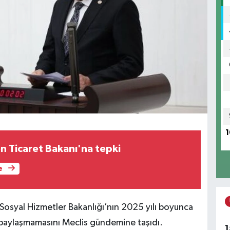
1
n Ticaret Bakanı'na tepki
e
e Sosyal Hizmetler Bakanlığı’nın 2025 yılı boyunca
a paylaşmamasını Meclis gündemine taşıdı.
1