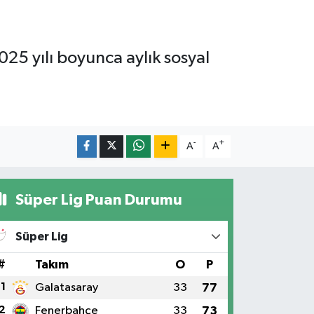
025 yılı boyunca aylık sosyal
-
+
A
A
Süper Lig Puan Durumu
Süper Lig
#
Takım
O
P
1
Galatasaray
33
77
2
Fenerbahçe
33
73