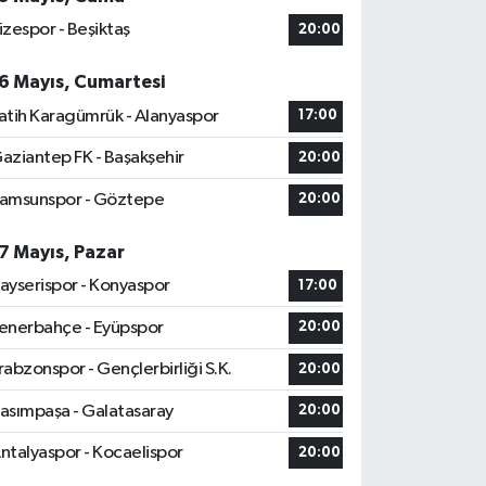
izespor - Beşiktaş
20:00
6 Mayıs, Cumartesi
atih Karagümrük - Alanyaspor
17:00
aziantep FK - Başakşehir
20:00
amsunspor - Göztepe
20:00
7 Mayıs, Pazar
ayserispor - Konyaspor
17:00
enerbahçe - Eyüpspor
20:00
rabzonspor - Gençlerbirliği S.K.
20:00
asımpaşa - Galatasaray
20:00
ntalyaspor - Kocaelispor
20:00