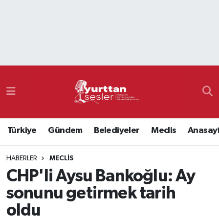
Nöbetçi Eczaneler
Hava Durumu
Namaz Vakitleri
Trafik Durumu
Türkiye
Gündem
Belediyeler
Meclis
Anasay
Süper Lig Puan Durumu ve Fikstür
HABERLER
MECLIS
Tüm Manşetler
CHP'li Aysu Bankoğlu: Ay
Son Dakika Haberleri
sonunu getirmek tarih
oldu
Haber Arşivi