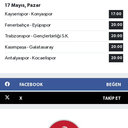
17 Mayıs, Pazar
Kayserispor - Konyaspor
17:00
Fenerbahçe - Eyüpspor
20:00
Trabzonspor - Gençlerbirliği S.K.
20:00
Kasımpaşa - Galatasaray
20:00
Antalyaspor - Kocaelispor
20:00
FACEBOOK
BEĞEN
X
TAKIP ET