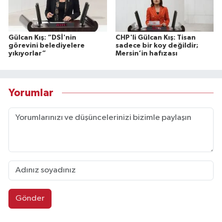
Gülcan Kış: “DSİ'nin
CHP'li Gülcan Kış: Tisan
görevini belediyelere
sadece bir koy değildir;
yıkıyorlar”
Mersin’in hafızası
Yorumlar
Gönder