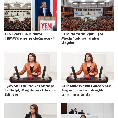
YENİ Parti ile birlikte
CHP'de tarihi gün: İşte
TBMM'de neler değişecek?
Meclis'teki sandalye
dağılımı
"Çavak TOKİ’de Vatandaşa
CHP Milletvekili Gülcan Kış:
Ev Değil, Mağduriyet Teslim
Asgari ücret artık açlık
Ediliyor"
sınırının altında