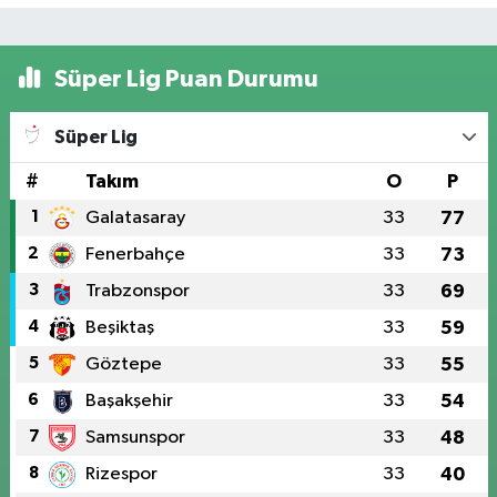
Süper Lig Puan Durumu
Süper Lig
#
Takım
O
P
1
Galatasaray
33
77
2
Fenerbahçe
33
73
3
Trabzonspor
33
69
4
Beşiktaş
33
59
5
Göztepe
33
55
6
Başakşehir
33
54
7
Samsunspor
33
48
8
Rizespor
33
40