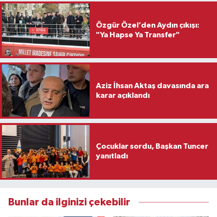
Özgür Özel’den Aydın çıkışı:
"Ya Hapse Ya Transfer"
Aziz İhsan Aktaş davasında ara
karar açıklandı
Çocuklar sordu, Başkan Tuncer
yanıtladı
Bunlar da ilginizi çekebilir